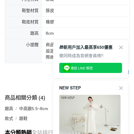
鞋墊材質
豚皮
鞋底材質
橡膠
跟高
8cm
小提醒
商品圖片顏色會因拍攝燈光環境或個人螢幕
🎁新用戶加入最高享650優惠
設定不同，而造成部份色差現象，顏色以實
需同時成為官網會員唷!!
際商品為主。
連結 LINE 帳號
客服
NEW STEP
商品相關分類 (4)
查看全部
跟高
中高跟5.5~8cm
款式
跟鞋
本分類熱銷
全站排行