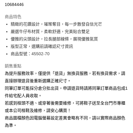
華南商業銀行
彰化商業銀行
合作金庫商業銀行
第一商業銀行
10684446
LINE Pay
上海商業儲蓄銀行
台北富邦商業銀行
華南商業銀行
彰化商業銀行
國泰世華商業銀行
兆豐國際商業銀行
Apple Pay
上海商業儲蓄銀行
台北富邦商業銀行
商品特色
臺灣中小企業銀行
台中商業銀行
國泰世華商業銀行
兆豐國際商業銀行
精緻的花鑽設計，璀璨奪目，每一步散發自信光芒
匯豐（台灣）商業銀行
華泰商業銀行
街口支付
臺灣中小企業銀行
台中商業銀行
嚴選牛仔布材質，柔軟舒適，完美貼合雙足
聯邦商業銀行
遠東國際商業銀行
匯豐（台灣）商業銀行
華泰商業銀行
悠遊付
元大商業銀行
永豐商業銀行
優雅的尖頭設計，拉長腿部線條，展現優雅氣質
聯邦商業銀行
遠東國際商業銀行
玉山商業銀行
星展（台灣）商業銀行
版型正常，選購前請確認尺寸資訊
元大商業銀行
永豐商業銀行
Google Pay
台新國際商業銀行
中國信託商業銀行
玉山商業銀行
星展（台灣）商業銀行
商品型號：45502-70
台灣樂天信用卡公司
台新國際商業銀行
中國信託商業銀行
大哥付你分期
台灣樂天信用卡公司
銷售重點
相關說明
為提升服務效率，僅提供「退貨」無換貨服務，若有換貨需求，請
【大哥付你分期使用說明】
AFTEE先享後付
1.本服務由台灣大哥大提供，台灣大哥大用戶可立即使用無須另外申請。
直接辦理退貨後重新選購正確尺寸。
2.付款方式選擇「大哥付你分期」，訂單成立後會自動跳轉到大哥付的交易
相關說明
同筆訂單可能採分倉分批出貨，申請退貨時請將同筆訂單商品包成1
流程，驗證手機門號後，選擇欲分期的期數、繳款截止日，確認付款後即完
【關於「AFTEE先享後付」】
成交易。
件給宅配人員收取。
ATM付款
AFTEE先享後付是「在收到商品之後才付款」的支付方式。 讓您購物簡單
3.實際核准額度、可分期數及費用金額請依後續交易確認頁面所載為準。
若感到楦頭不適、或穿著後需要維修，可將鞋子送至全台門市專櫃
便利好安心！
4.訂單成立30分鐘內，如未前往確認交易或遇審核未通過，訂單將自動取
１．簡單：不需註冊會員、不需綁卡、不需儲值。
或本公司楦鞋及維修，請安心購買！
運送方式
消。如遇「轉專審核」未通過狀況，表示未達大哥付你分期系統評分，恕無
２．便利：只要手機號碼，簡訊認證，即可結帳。
法說明評估內容。
商品圖檔顏色因電腦螢幕設定差異會略有不同，請以實際商品顏色
３．安心：先確認商品／服務後，再付款。
宅配
【繳款方式說明】
為準。
1.分期款項不併入電信帳單，「大哥付你分期」於每月結算日後寄送繳費提
免運費
【「AFTEE先享後付」結帳流程】
醒簡訊。