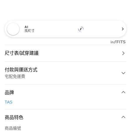
AI
找尺寸
尺寸表/試穿建議
付款與運送方式
宅配免運費
付款方式
品牌
信用卡一次付款
TAS
信用卡分期付款
3 期 0 利率 每期
NT$893
21家銀行
商品特色
6 期 0 利率 每期
NT$446
21家銀行
合作金庫商業銀行
第一商業銀行
商品編號