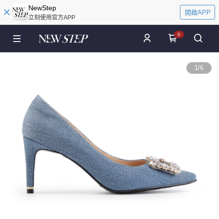
NewStep
開啟APP
立刻使用官方APP
0
1
/
6