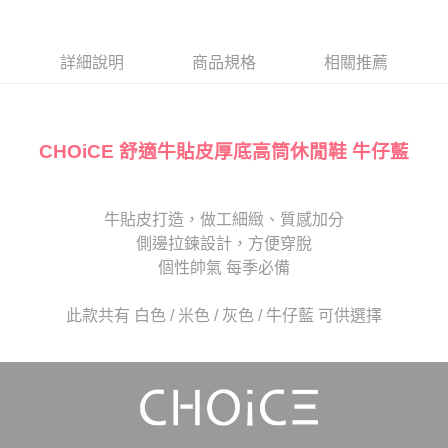
１．於結帳方式選擇「AFTEE先享後付」後，將跳轉至「AFTEE先享後付」
2.透過簡訊連結打開帳單後，可選擇「超商條碼／台灣大直營門市／銀行轉
離島宅配
結帳頁面，進行簡訊認證並確認金額後，即可完成結帳。
帳／街口支付／iPASS MONEY」等通路繳費。
２．訂單成立數日內，您將收到繳費通知簡訊。
每筆NT$280
３．收到繳費通知簡訊後14天內，點擊此簡訊中的連結，可透過四大超商／
詳細說明
商品規格
相關推薦
【注意事項】
ATM／網路銀行／等多元方式進行付款，方視為交易完成。
1.本服務係由「台灣大哥大股份有限公司」（以下簡稱本公司）所提供，讓
※ 請注意：結帳手續完成當下不需立刻繳費，但若您需要取消訂單，請聯絡
用戶於交易時，得透過本服務購買商品或服務，並由商店將買賣／分期付款
購買商品的店家。未經商家同意取消之訂單仍視為有效，需透過AFTEE先享
買賣價金債權讓與本公司後，依約使用本公司帳單繳交帳款。
後付繳納相關費用。
2.基於同意付款使用「大哥付你分期」之契約關係目的，商店將以您的個人
CHOiCE 舒適牛貼皮厚底高筒休閒鞋 牛仔藍
※ 交易是否成功請以「AFTEE先享後付 」之結帳頁面顯示為準，若有關於
資料（包含姓名、電話或地址）提供予台灣大哥大進項蒐集、處理及利用，
是否繳費成功／繳費後需取消欲退款等相關疑問，請聯繫「AFTEE先享後付
由本公司與您本人進行分期帳單所需資料之確認、核對及更正。
客戶支援中心」
https://netprotections.freshdesk.com/support/home
3.完整用戶服務條款，請詳閱以下連結：
https://oppay.tw/userRule
牛貼皮打造，做工細緻、質感加分
【注意事項】
１．透過由恩沛科技股份有限公司提供之「AFTEE先享後付」服務完成之交
側邊拉鍊設計，方便穿脫
易，需依本服務之必要範圍內提供個人資料，並將交易相關給付款項請求債
個性帥氣 每季必備
權轉讓予恩沛科技股份有限公司。
２．關於個人資料處理事宜，請瀏覽以下網址：
https://aftee.tw/terms/#terms3
此款共有 白色 / 米色 / 灰色 / 牛仔藍 可供選擇
３．未成年的使用者請事先徵得法定代理人或監護人之同意方可使用
「AFTEE先享後付」，若未經同意申辦者引起之損失，本公司不負相關責
任。
４．使用「AFTEE先享後付」時，將依據個別帳號之用戶狀況，依本公司即
時審查核予不同之上限額度；若仍有額度不足之情形，本公司將視審查結果
請求用戶進行身份認證。
５．嚴禁一人註冊多個帳號或使用他人資訊註冊。若發現惡意使用之情形，