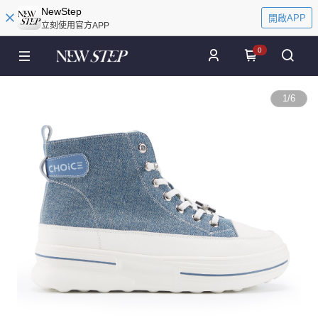
NewStep
開啟APP
立刻使用官方APP
0
1
/
6