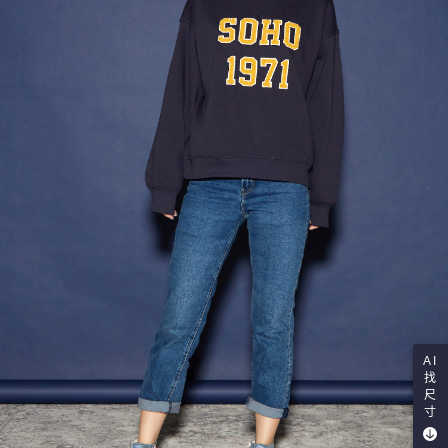
AI
找
尺
寸