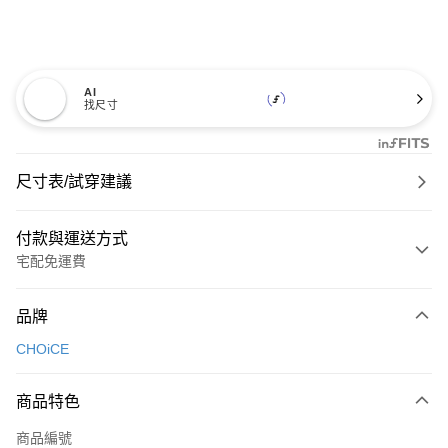
AI
找尺寸
尺寸表/試穿建議
付款與運送方式
宅配免運費
付款方式
品牌
信用卡一次付款
CHOiCE
信用卡分期付款
3 期 0 利率 每期
NT$826
21家銀行
商品特色
6 期 0 利率 每期
NT$413
21家銀行
合作金庫商業銀行
第一商業銀行
商品編號