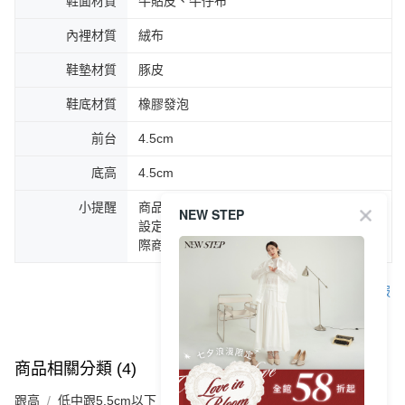
鞋面材質
牛貼皮、牛仔布
內裡材質
絨布
鞋墊材質
豚皮
鞋底材質
橡膠發泡
前台
4.5cm
底高
4.5cm
小提醒
商品圖片顏色會因拍攝燈光環境或個人螢幕
NEW STEP
設定不同，而造成部份色差現象，顏色以實
際商品為主。
客服
商品相關分類 (4)
查看全部
跟高
低中跟5.5cm以下