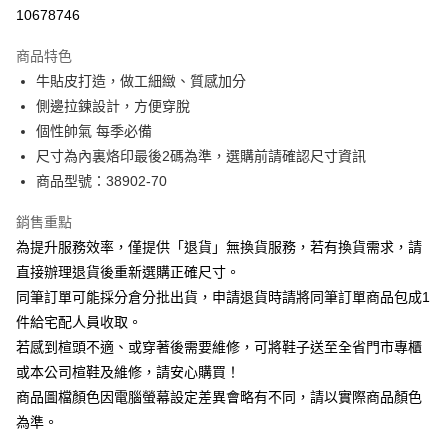
華南商業銀行
彰化商業銀行
合作金庫商業銀行
第一商業銀行
10678746
LINE Pay
上海商業儲蓄銀行
台北富邦商業銀行
華南商業銀行
彰化商業銀行
國泰世華商業銀行
兆豐國際商業銀行
Apple Pay
上海商業儲蓄銀行
台北富邦商業銀行
商品特色
臺灣中小企業銀行
台中商業銀行
國泰世華商業銀行
兆豐國際商業銀行
牛貼皮打造，做工細緻、質感加分
匯豐（台灣）商業銀行
華泰商業銀行
街口支付
臺灣中小企業銀行
台中商業銀行
側邊拉鍊設計，方便穿脫
聯邦商業銀行
遠東國際商業銀行
匯豐（台灣）商業銀行
華泰商業銀行
悠遊付
元大商業銀行
永豐商業銀行
個性帥氣 每季必備
聯邦商業銀行
遠東國際商業銀行
玉山商業銀行
星展（台灣）商業銀行
尺寸為內裏烙印最後2碼為準，選購前請確認尺寸資訊
元大商業銀行
永豐商業銀行
Google Pay
台新國際商業銀行
中國信託商業銀行
玉山商業銀行
星展（台灣）商業銀行
商品型號：38902-70
台灣樂天信用卡公司
台新國際商業銀行
中國信託商業銀行
大哥付你分期
台灣樂天信用卡公司
銷售重點
相關說明
為提升服務效率，僅提供「退貨」無換貨服務，若有換貨需求，請
【大哥付你分期使用說明】
AFTEE先享後付
1.本服務由台灣大哥大提供，台灣大哥大用戶可立即使用無須另外申請。
直接辦理退貨後重新選購正確尺寸。
2.付款方式選擇「大哥付你分期」，訂單成立後會自動跳轉到大哥付的交易
相關說明
同筆訂單可能採分倉分批出貨，申請退貨時請將同筆訂單商品包成1
流程，驗證手機門號後，選擇欲分期的期數、繳款截止日，確認付款後即完
【關於「AFTEE先享後付」】
成交易。
件給宅配人員收取。
ATM付款
AFTEE先享後付是「在收到商品之後才付款」的支付方式。 讓您購物簡單
3.實際核准額度、可分期數及費用金額請依後續交易確認頁面所載為準。
若感到楦頭不適、或穿著後需要維修，可將鞋子送至全省門市專櫃
便利好安心！
4.訂單成立30分鐘內，如未前往確認交易或遇審核未通過，訂單將自動取
１．簡單：不需註冊會員、不需綁卡、不需儲值。
或本公司楦鞋及維修，請安心購買！
運送方式
消。如遇「轉專審核」未通過狀況，表示未達大哥付你分期系統評分，恕無
２．便利：只要手機號碼，簡訊認證，即可結帳。
法說明評估內容。
商品圖檔顏色因電腦螢幕設定差異會略有不同，請以實際商品顏色
３．安心：先確認商品／服務後，再付款。
宅配
【繳款方式說明】
為準。
1.分期款項不併入電信帳單，「大哥付你分期」於每月結算日後寄送繳費提
免運費
【「AFTEE先享後付」結帳流程】
醒簡訊。