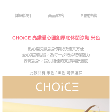
１．於結帳方式選擇「AFTEE先享後付」後，將跳轉至「AFTEE先享後付」
2.透過簡訊連結打開帳單後，可選擇「超商條碼／台灣大直營門市／銀行轉
付款後7-11取貨
結帳頁面，進行簡訊認證並確認金額後，即可完成結帳。
帳／街口支付／iPASS MONEY」等通路繳費。
２．訂單成立數日內，您將收到繳費通知簡訊。
每筆NT$80，滿NT$2,000(含以上)免運費
３．收到繳費通知簡訊後14天內，點擊此簡訊中的連結，可透過四大超商／
詳細說明
商品規格
相關推薦
【注意事項】
ATM／網路銀行／等多元方式進行付款，方視為交易完成。
宅配
1.本服務係由「台灣大哥大股份有限公司」（以下簡稱本公司）所提供，讓
※ 請注意：結帳手續完成當下不需立刻繳費，但若您需要取消訂單，請聯絡
用戶於交易時，得透過本服務購買商品或服務，並由商店將買賣／分期付款
免運費
購買商品的店家。未經商家同意取消之訂單仍視為有效，需透過AFTEE先享
買賣價金債權讓與本公司後，依約使用本公司帳單繳交帳款。
後付繳納相關費用。
2.基於同意付款使用「大哥付你分期」之契約關係目的，商店將以您的個人
CHOiCE 亮鑽愛心圓釦厚底休閒涼鞋 米色
離島宅配
※ 交易是否成功請以「AFTEE先享後付 」之結帳頁面顯示為準，若有關於
資料（包含姓名、電話或地址）提供予台灣大哥大進項蒐集、處理及利用，
是否繳費成功／繳費後需取消欲退款等相關疑問，請聯繫「AFTEE先享後付
每筆NT$280
由本公司與您本人進行分期帳單所需資料之確認、核對及更正。
客戶支援中心」
https://netprotections.freshdesk.com/support/home
貼心魔鬼氈設計穿脫快速又方便
3.完整用戶服務條款，請詳閱以下連結：
https://oppay.tw/userRule
海外宅配
查看運費
愛心亮鑽點綴，為每一步增添璀璨魅力
【注意事項】
１．透過由恩沛科技股份有限公司提供之「AFTEE先享後付」服務完成之交
厚底設計，提供絕佳的支撐與舒適感
易，需依本服務之必要範圍內提供個人資料，並將交易相關給付款項請求債
權轉讓予恩沛科技股份有限公司。
此款共有 米色 / 黑色 可供選擇
２．關於個人資料處理事宜，請瀏覽以下網址：
https://aftee.tw/terms/#terms3
３．未成年的使用者請事先徵得法定代理人或監護人之同意方可使用
「AFTEE先享後付」，若未經同意申辦者引起之損失，本公司不負相關責
任。
４．使用「AFTEE先享後付」時，將依據個別帳號之用戶狀況，依本公司即
時審查核予不同之上限額度；若仍有額度不足之情形，本公司將視審查結果
請求用戶進行身份認證。
５．嚴禁一人註冊多個帳號或使用他人資訊註冊。若發現惡意使用之情形，