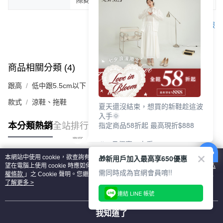
客服
商品相關分類 (4)
查看全部
跟高
低中跟5.5cm以下
款式
涼鞋、拖鞋
夏天還沒結束，想買的新鞋趁這波
入手🌞
指定商品58折起 最高現折$888
本分類熱銷
全站排行
🎉 8月優惠一次看
①LINE購物最高10%回饋
🎁新用戶加入最高享650優惠
本網站中使用 cookie，欲查詢有關本網站使用 cookie 方式之詳情，及若您不希
②每周限定品現折200
熱門標籤
望在電腦上使用 cookie 時應如何變更電腦的 cookie 設定，請參閱本網站「
隱私
③指定商品58折起 最高現折$888
需同時成為官網會員唷!!
權條款
」之 Cookie 聲明。您繼續使用本網站即表示您同意本公司得按本網站使
用條款之 Cookie 聲明使用 cookie。
了解更多 >
上班鞋、休閒鞋、涼鞋一次逛齊
連結 LINE 帳號
好搭、出遊好走、聚會也漂亮
我知道了