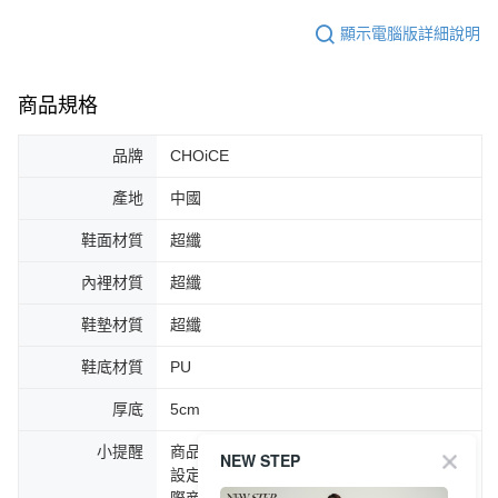
顯示電腦版詳細說明
商品規格
品牌
CHOiCE
產地
中國
鞋面材質
超纖
內裡材質
超纖
鞋墊材質
超纖
鞋底材質
PU
厚底
5cm
小提醒
商品圖片顏色會因拍攝燈光環境或個人螢幕
NEW STEP
設定不同，而造成部份色差現象，顏色以實
際商品為主。