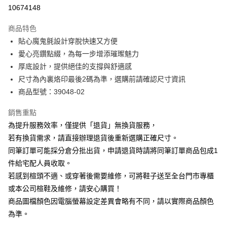
華南商業銀行
彰化商業銀行
合作金庫商業銀行
第一商業銀行
10674148
LINE Pay
上海商業儲蓄銀行
台北富邦商業銀行
華南商業銀行
彰化商業銀行
國泰世華商業銀行
兆豐國際商業銀行
Apple Pay
上海商業儲蓄銀行
台北富邦商業銀行
商品特色
臺灣中小企業銀行
台中商業銀行
國泰世華商業銀行
兆豐國際商業銀行
貼心魔鬼氈設計穿脫快速又方便
匯豐（台灣）商業銀行
華泰商業銀行
街口支付
臺灣中小企業銀行
台中商業銀行
愛心亮鑽點綴，為每一步增添璀璨魅力
聯邦商業銀行
遠東國際商業銀行
匯豐（台灣）商業銀行
華泰商業銀行
悠遊付
元大商業銀行
永豐商業銀行
厚底設計，提供絕佳的支撐與舒適感
聯邦商業銀行
遠東國際商業銀行
玉山商業銀行
星展（台灣）商業銀行
尺寸為內裏烙印最後2碼為準，選購前請確認尺寸資訊
元大商業銀行
永豐商業銀行
Google Pay
台新國際商業銀行
中國信託商業銀行
玉山商業銀行
星展（台灣）商業銀行
商品型號：39048-02
台灣樂天信用卡公司
台新國際商業銀行
中國信託商業銀行
大哥付你分期
台灣樂天信用卡公司
銷售重點
相關說明
為提升服務效率，僅提供「退貨」無換貨服務，
【大哥付你分期使用說明】
AFTEE先享後付
1.本服務由台灣大哥大提供，台灣大哥大用戶可立即使用無須另外申請。
若有換貨需求，請直接辦理退貨後重新選購正確尺寸。
2.付款方式選擇「大哥付你分期」，訂單成立後會自動跳轉到大哥付的交易
相關說明
同筆訂單可能採分倉分批出貨，申請退貨時請將同筆訂單商品包成1
流程，驗證手機門號後，選擇欲分期的期數、繳款截止日，確認付款後即完
【關於「AFTEE先享後付」】
成交易。
件給宅配人員收取。
ATM付款
AFTEE先享後付是「在收到商品之後才付款」的支付方式。 讓您購物簡單
3.實際核准額度、可分期數及費用金額請依後續交易確認頁面所載為準。
若感到楦頭不適、或穿著後需要維修，可將鞋子送至全台門市專櫃
便利好安心！
4.訂單成立30分鐘內，如未前往確認交易或遇審核未通過，訂單將自動取
１．簡單：不需註冊會員、不需綁卡、不需儲值。
或本公司楦鞋及維修，請安心購買！
運送方式
消。如遇「轉專審核」未通過狀況，表示未達大哥付你分期系統評分，恕無
２．便利：只要手機號碼，簡訊認證，即可結帳。
法說明評估內容。
商品圖檔顏色因電腦螢幕設定差異會略有不同，請以實際商品顏色
３．安心：先確認商品／服務後，再付款。
付款後全家取貨
【繳款方式說明】
為準。
1.分期款項不併入電信帳單，「大哥付你分期」於每月結算日後寄送繳費提
每筆NT$80，滿NT$2,000(含以上)免運費
【「AFTEE先享後付」結帳流程】
醒簡訊。