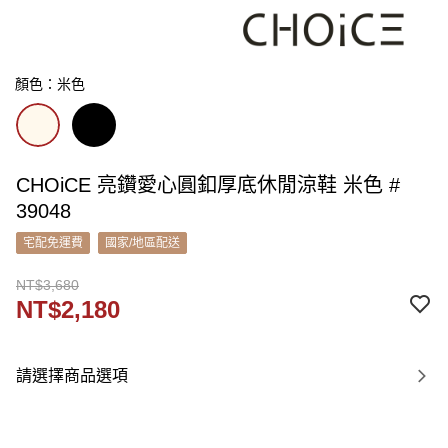
顏色：米色
CHOiCE 亮鑽愛心圓釦厚底休閒涼鞋 米色 #
39048
宅配免運費
國家/地區配送
NT$3,680
NT$2,180
請選擇商品選項