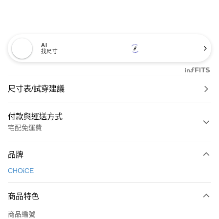
AI
找尺寸
尺寸表/試穿建議
付款與運送方式
宅配免運費
付款方式
品牌
信用卡一次付款
CHOiCE
信用卡分期付款
3 期 0 利率 每期
NT$726
21家銀行
商品特色
6 期 0 利率 每期
NT$363
21家銀行
合作金庫商業銀行
第一商業銀行
商品編號