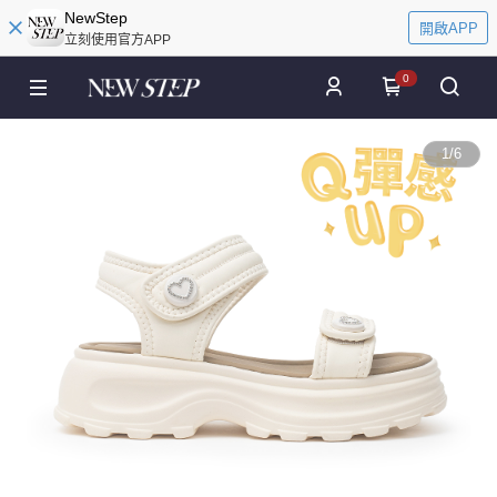
NewStep
開啟APP
立刻使用官方APP
0
1
/
6