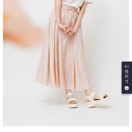
AI
找
尺
寸