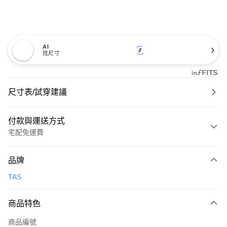
AI
找尺寸
尺寸表/試穿建議
付款與運送方式
宅配免運費
付款方式
品牌
信用卡一次付款
TAS
信用卡分期付款
3 期 0 利率 每期
NT$993
21家銀行
商品特色
6 期 0 利率 每期
NT$496
21家銀行
合作金庫商業銀行
第一商業銀行
商品編號