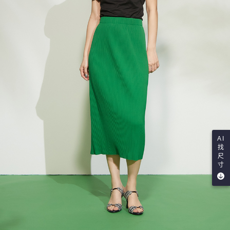
AI
找
尺
寸