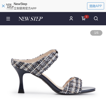
NewStep
開啟APP
立刻使用官方APP
0
1
/
6