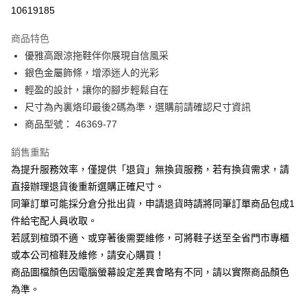
華南商業銀行
彰化商業銀行
合作金庫商業銀行
第一商業銀行
10619185
LINE Pay
上海商業儲蓄銀行
台北富邦商業銀行
華南商業銀行
彰化商業銀行
國泰世華商業銀行
兆豐國際商業銀行
Apple Pay
上海商業儲蓄銀行
台北富邦商業銀行
商品特色
臺灣中小企業銀行
台中商業銀行
國泰世華商業銀行
兆豐國際商業銀行
優雅高跟涼拖鞋伴你展現自信風采
匯豐（台灣）商業銀行
華泰商業銀行
街口支付
臺灣中小企業銀行
台中商業銀行
銀色金屬飾條，增添迷人的光彩
聯邦商業銀行
遠東國際商業銀行
匯豐（台灣）商業銀行
華泰商業銀行
悠遊付
元大商業銀行
永豐商業銀行
輕盈的設計，讓你的腳步輕鬆自在
聯邦商業銀行
遠東國際商業銀行
玉山商業銀行
星展（台灣）商業銀行
尺寸為內裏烙印最後2碼為準，選購前請確認尺寸資訊
元大商業銀行
永豐商業銀行
Google Pay
台新國際商業銀行
中國信託商業銀行
玉山商業銀行
星展（台灣）商業銀行
商品型號： 46369-77
台灣樂天信用卡公司
台新國際商業銀行
中國信託商業銀行
大哥付你分期
台灣樂天信用卡公司
銷售重點
相關說明
為提升服務效率，僅提供「退貨」無換貨服務，若有換貨需求，請
【大哥付你分期使用說明】
AFTEE先享後付
1.本服務由台灣大哥大提供，台灣大哥大用戶可立即使用無須另外申請。
直接辦理退貨後重新選購正確尺寸。
2.付款方式選擇「大哥付你分期」，訂單成立後會自動跳轉到大哥付的交易
相關說明
同筆訂單可能採分倉分批出貨，申請退貨時請將同筆訂單商品包成1
流程，驗證手機門號後，選擇欲分期的期數、繳款截止日，確認付款後即完
【關於「AFTEE先享後付」】
成交易。
件給宅配人員收取。
ATM付款
AFTEE先享後付是「在收到商品之後才付款」的支付方式。 讓您購物簡單
3.實際核准額度、可分期數及費用金額請依後續交易確認頁面所載為準。
若感到楦頭不適、或穿著後需要維修，可將鞋子送至全省門市專櫃
便利好安心！
4.訂單成立30分鐘內，如未前往確認交易或遇審核未通過，訂單將自動取
１．簡單：不需註冊會員、不需綁卡、不需儲值。
或本公司楦鞋及維修，請安心購買！
運送方式
消。如遇「轉專審核」未通過狀況，表示未達大哥付你分期系統評分，恕無
２．便利：只要手機號碼，簡訊認證，即可結帳。
法說明評估內容。
商品圖檔顏色因電腦螢幕設定差異會略有不同，請以實際商品顏色
３．安心：先確認商品／服務後，再付款。
付款後全家取貨
【繳款方式說明】
為準。
1.分期款項不併入電信帳單，「大哥付你分期」於每月結算日後寄送繳費提
每筆NT$80，滿NT$2,000(含以上)免運費
【「AFTEE先享後付」結帳流程】
醒簡訊。