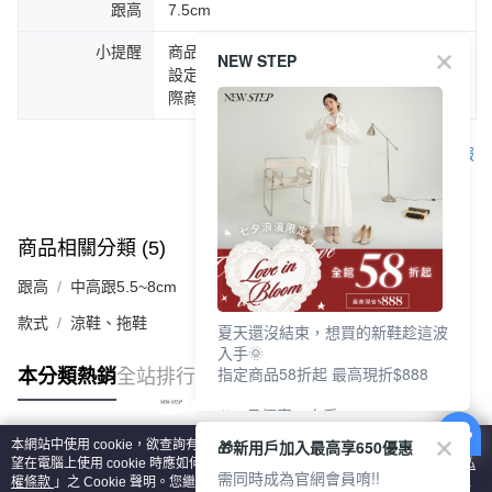
跟高
7.5cm
小提醒
商品圖片顏色會因拍攝燈光環境或個人螢幕
NEW STEP
設定不同，而造成部份色差現象，顏色以實
際商品為主。
客服
商品相關分類 (5)
查看全部
跟高
中高跟5.5~8cm
款式
涼鞋、拖鞋
夏天還沒結束，想買的新鞋趁這波
入手🌞
指定商品58折起 最高現折$888
本分類熱銷
全站排行
🎉 8月優惠一次看
①LINE購物最高10%回饋
🎁新用戶加入最高享650優惠
本網站中使用 cookie，欲查詢有關本網站使用 cookie 方式之詳情，及若您不希
②每周限定品現折200
熱門標籤
望在電腦上使用 cookie 時應如何變更電腦的 cookie 設定，請參閱本網站「
隱私
③指定商品58折起 最高現折$888
需同時成為官網會員唷!!
權條款
」之 Cookie 聲明。您繼續使用本網站即表示您同意本公司得按本網站使