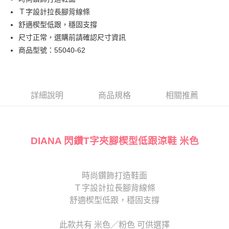
匯豐（台灣）商業銀行
華泰商業銀行
街口支付
臺灣中小企業銀行
台中商業銀行
Ｔ字設計拉長腳背線條
聯邦商業銀行
遠東國際商業銀行
匯豐（台灣）商業銀行
華泰商業銀行
悠遊付
元大商業銀行
永豐商業銀行
舒適楔型低跟，穩固支撐
聯邦商業銀行
遠東國際商業銀行
玉山商業銀行
星展（台灣）商業銀行
尺寸正常，選購前請確認尺寸資訊
元大商業銀行
永豐商業銀行
Google Pay
台新國際商業銀行
中國信託商業銀行
玉山商業銀行
星展（台灣）商業銀行
商品型號：55040-62
台灣樂天信用卡公司
台新國際商業銀行
中國信託商業銀行
大哥付你分期
台灣樂天信用卡公司
相關說明
【大哥付你分期使用說明】
AFTEE先享後付
1.本服務由台灣大哥大提供，台灣大哥大用戶可立即使用無須另外申請。
詳細說明
商品規格
相關推薦
2.付款方式選擇「大哥付你分期」，訂單成立後會自動跳轉到大哥付的交易
相關說明
流程，驗證手機門號後，選擇欲分期的期數、繳款截止日，確認付款後即完
【關於「AFTEE先享後付」】
成交易。
ATM付款
AFTEE先享後付是「在收到商品之後才付款」的支付方式。 讓您購物簡單
3.實際核准額度、可分期數及費用金額請依後續交易確認頁面所載為準。
便利好安心！
DIANA 閃鑽T字夾腳楔型低跟涼鞋 米色
4.訂單成立30分鐘內，如未前往確認交易或遇審核未通過，訂單將自動取
１．簡單：不需註冊會員、不需綁卡、不需儲值。
運送方式
消。如遇「轉專審核」未通過狀況，表示未達大哥付你分期系統評分，恕無
２．便利：只要手機號碼，簡訊認證，即可結帳。
法說明評估內容。
３．安心：先確認商品／服務後，再付款。
宅配
【繳款方式說明】
時尚鑽飾打造鞋面
1.分期款項不併入電信帳單，「大哥付你分期」於每月結算日後寄送繳費提
免運費
【「AFTEE先享後付」結帳流程】
醒簡訊。
Ｔ字設計拉長腳背線條
１．於結帳方式選擇「AFTEE先享後付」後，將跳轉至「AFTEE先享後付」
2.透過簡訊連結打開帳單後，可選擇「超商條碼／台灣大直營門市／銀行轉
離島宅配
結帳頁面，進行簡訊認證並確認金額後，即可完成結帳。
舒適楔型低跟，穩固支撐
帳／街口支付／iPASS MONEY」等通路繳費。
２．訂單成立數日內，您將收到繳費通知簡訊。
每筆NT$280
３．收到繳費通知簡訊後14天內，點擊此簡訊中的連結，可透過四大超商／
【注意事項】
此款共有 米色／粉色 可供選擇
ATM／網路銀行／等多元方式進行付款，方視為交易完成。