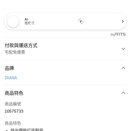
AI
找尺寸
付款與運送方式
宅配免運費
付款方式
品牌
信用卡一次付款
DIANA
信用卡分期付款
3 期 0 利率 每期
NT$660
21家銀行
商品特色
6 期 0 利率 每期
NT$330
21家銀行
合作金庫商業銀行
第一商業銀行
商品編號
華南商業銀行
彰化商業銀行
合作金庫商業銀行
第一商業銀行
10575733
LINE Pay
上海商業儲蓄銀行
台北富邦商業銀行
華南商業銀行
彰化商業銀行
國泰世華商業銀行
兆豐國際商業銀行
Apple Pay
上海商業儲蓄銀行
台北富邦商業銀行
商品特色
臺灣中小企業銀行
台中商業銀行
國泰世華商業銀行
兆豐國際商業銀行
時尚鑽飾打造鞋面