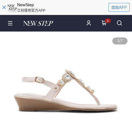
NewStep
開啟APP
立刻使用官方APP
0
1
/
7