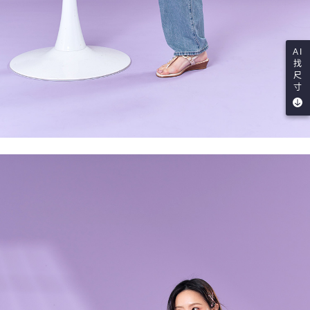
AI
找
尺
寸