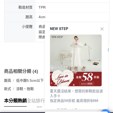
鞋底材質
TPR
跟高
4cm
小提醒
商品圖片顏色會因拍攝燈光環境或個人螢幕
NEW STEP
設定不同，而造成部份色差現象，顏色以實
際商品為主。
客服
商品相關分類 (4)
查看全部
跟高
低中跟5.5cm以下
款式
涼鞋、拖鞋
夏天還沒結束，想買的新鞋趁這波
入手🌞
指定商品58折起 最高現折$888
本分類熱銷
全站排行
🎉 8月優惠一次看