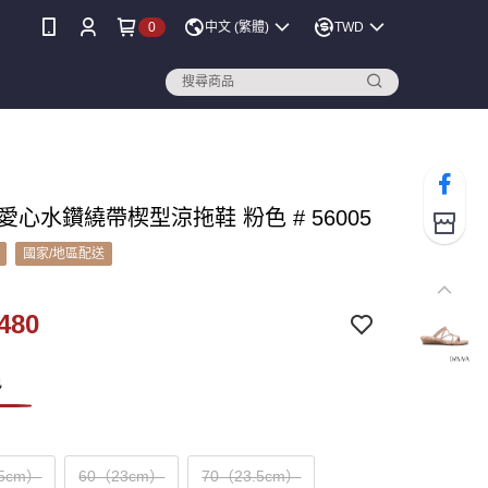
0
中文 (繁體)
TWD
A 愛心水鑽繞帶楔型涼拖鞋 粉色 # 56005
國家/地區配送
480
色
.5cm）
60（23cm）
70（23.5cm）