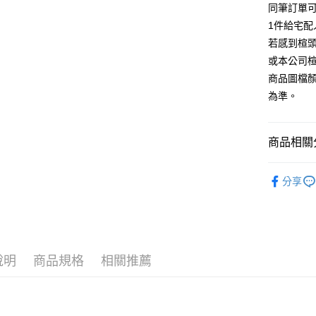
【大哥付
同筆訂單
AFTEE先
1.本服務
1件給宅配
2.付款方
相關說明
流程，驗
若感到楦
【關於「A
ATM付款
完成交易
AFTEE
或本公司
3.實際核
便利好安
商品圖檔
4.訂單成
１．簡單
消。如遇
２．便利
為準。
運送方式
無法說明
３．安心
【繳款方
付款後全
1.分期款
【「AFT
商品相關分
醒簡訊。
每筆NT$8
１．於結帳
2.透過簡
付」結帳
帳／街口支
跟高
低
付款後7-1
２．訂單
分享
３．收到繳
每筆NT$8
款式
【注意事
涼
／ATM／
1.本服務
※ 請注意
宅配
🔥【夏日
用戶於交
絡購買商品
款買賣價
先享後付
免運費
2.基於同
※ 交易是
資料（包
是否繳費成
說明
商品規格
相關推薦
離島宅配
用，由本
付客戶支
每筆NT$2
3.完整用
【注意事
海外宅配
１．透過由