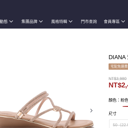
動態
集團品牌
風格特輯
門市查詢
會員專區
DIAN
宅配免運費
NT$3,980
NT$2,
顏色：粉
尺寸
50（22