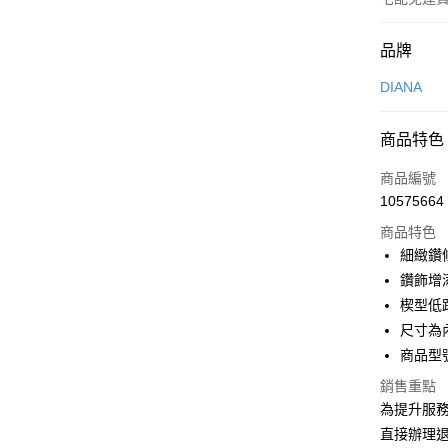
付款方式
品牌
信用卡一
DIANA
信用卡分
商品特色
3 期 
商品編號
6 期 
合作金
10575664
華南商
合作金
LINE Pay
上海商
商品特色
華南商
國泰世
細緻鑽
Apple Pay
上海商
臺灣中
鑽飾增
國泰世
匯豐（
街口支付
臺灣中
楔型低
聯邦商
匯豐（
尺寸為
悠遊付
元大商
聯邦商
商品型號
玉山商
元大商
Google Pa
台新國
玉山商
銷售重點
台灣樂
台新國
大哥付你
為提升服
台灣樂
相關說明
直接辦理