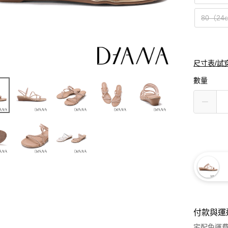
80（24
尺寸表/試
數量
付款與運
宅配免運