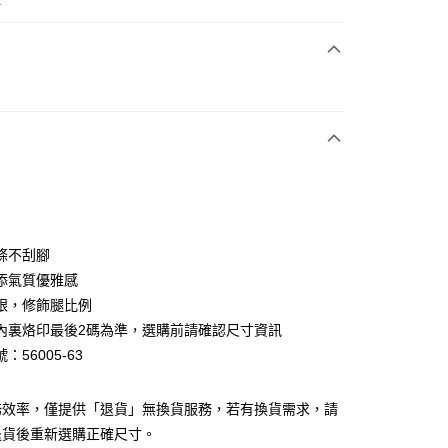
次付款
期付款
0 利率 每期
NT$826
21家銀行
0 利率 每期
NT$413
21家銀行
庫商業銀行
第一商業銀行
業銀行
彰化商業銀行
庫商業銀行
第一商業銀行
業儲蓄銀行
台北富邦商業銀行
業銀行
彰化商業銀行
華商業銀行
兆豐國際商業銀行
條不刮腳
業儲蓄銀行
台北富邦商業銀行
小企業銀行
台中商業銀行
添氣質優雅感
華商業銀行
兆豐國際商業銀行
台灣）商業銀行
華泰商業銀行
小企業銀行
台中商業銀行
跟，修飾腿比例
業銀行
遠東國際商業銀行
台灣）商業銀行
華泰商業銀行
內裏烙印最後2碼為準，選購前請確認尺寸資訊
業銀行
永豐商業銀行
業銀行
遠東國際商業銀行
：56005-63
業銀行
星展（台灣）商業銀行
業銀行
永豐商業銀行
y
際商業銀行
中國信託商業銀行
業銀行
星展（台灣）商業銀行
天信用卡公司
際商業銀行
中國信託商業銀行
分期
務效率，僅提供「退貨」無換貨服務，若有換貨需求，請
天信用卡公司
退貨後重新選購正確尺寸。