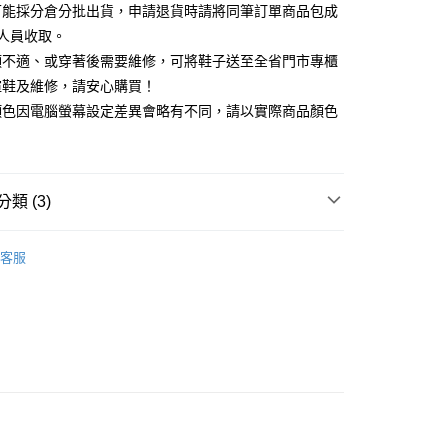
你分期使用說明】
可能採分倉分批出貨，申請退貨時請將同筆訂單商品包成
享後付
由台灣大哥大提供，台灣大哥大用戶可立即使用無須另外申請。
人員收取。
式選擇「大哥付你分期」，訂單成立後會自動跳轉到大哥付的交易
證手機門號後，選擇欲分期的期數、繳款截止日，確認付款後即
頭不適、或穿著後需要維修，可將鞋子送至全省門市專櫃
FTEE先享後付」】
。
先享後付是「在收到商品之後才付款」的支付方式。 讓您購物簡單
楦鞋及維修，請安心購買！
准額度、可分期數及費用金額請依後續交易確認頁面所載為準。
心！
顏色因電腦螢幕設定差異會略有不同，請以實際商品顏色
立30分鐘內，如未前往確認交易或遇審核未通過，訂單將自動取
：不需註冊會員、不需綁卡、不需儲值。
「轉專審核」未通過狀況，表示未達大哥付你分期系統評分，恕
：只要手機號碼，簡訊認證，即可結帳。
評估內容。
：先確認商品／服務後，再付款。
式說明】
家取貨
項不併入電信帳單，「大哥付你分期」於每月結算日後寄送繳費提
EE先享後付」結帳流程】
類 (3)
0，滿NT$2,000(含以上)免運費
方式選擇「AFTEE先享後付」後，將跳轉至「AFTEE先享後
訊連結打開帳單後，可選擇「超商條碼／台灣大直營門市／銀行轉
頁面，進行簡訊認證並確認金額後，即可完成結帳。
付／iPASS MONEY」等通路繳費。
中跟5.5cm以下
1取貨
成立數日內，您將收到繳費通知簡訊。
客服
費通知簡訊後14天內，點擊此簡訊中的連結，可透過四大超商
0，滿NT$2,000(含以上)免運費
項】
鞋、拖鞋
網路銀行／等多元方式進行付款，方視為交易完成。
係由「台灣大哥大股份有限公司」（以下簡稱本公司）所提供，讓
：結帳手續完成當下不需立刻繳費，但若您需要取消訂單，請聯
心動價 全館58折起 】
易時，得透過本服務購買商品或服務，並由商店將買賣／分期付
的店家。未經商家同意取消之訂單仍視為有效，需透過AFTEE
金債權讓與本公司後，依約使用本公司帳單繳交帳款。
繳納相關費用。
意付款使用「大哥付你分期」之契約關係目的，商店將以您的個人
否成功請以「AFTEE先享後付 」之結帳頁面顯示為準，若有關於
含姓名、電話或地址）提供予台灣大哥大進項蒐集、處理及利
功／繳費後需取消欲退款等相關疑問，請聯繫「AFTEE先享後
公司與您本人進行分期帳單所需資料之確認、核對及更正。
援中心」
https://netprotections.freshdesk.com/support/home
80
戶服務條款，請詳閱以下連結：
https://oppay.tw/userRule
項】
查看運費
恩沛科技股份有限公司提供之「AFTEE先享後付」服務完成之