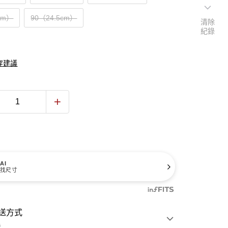
cm）
90（24.5cm）
清除
紀錄
穿建議
AI
找尺寸
送方式
費