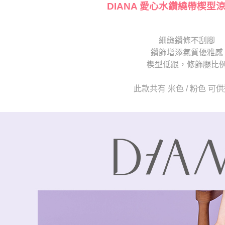
交易，需
DIANA 愛心水鑽繞帶楔型
求債權轉
２．關於
https://aft
細緻鑽條不刮腳
３．未成
「AFTE
鑽飾增添氣質優雅感
任。
楔型低跟，修飾腿比
４．使用「
即時審查
結果請求
此款共有 米色 / 粉色 可
５．嚴禁
形，恩沛
動。