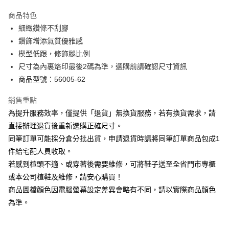
華南商業銀行
彰化商業銀行
國泰世華商業銀行
兆豐國際商業銀行
Apple Pay
上海商業儲蓄銀行
台北富邦商業銀行
商品特色
臺灣中小企業銀行
台中商業銀行
國泰世華商業銀行
兆豐國際商業銀行
細緻鑽條不刮腳
匯豐（台灣）商業銀行
華泰商業銀行
街口支付
臺灣中小企業銀行
台中商業銀行
鑽飾增添氣質優雅感
聯邦商業銀行
遠東國際商業銀行
匯豐（台灣）商業銀行
華泰商業銀行
悠遊付
元大商業銀行
永豐商業銀行
楔型低跟，修飾腿比例
聯邦商業銀行
遠東國際商業銀行
玉山商業銀行
星展（台灣）商業銀行
尺寸為內裏烙印最後2碼為準，選購前請確認尺寸資訊
元大商業銀行
永豐商業銀行
Google Pay
台新國際商業銀行
中國信託商業銀行
玉山商業銀行
星展（台灣）商業銀行
商品型號：56005-62
台灣樂天信用卡公司
台新國際商業銀行
中國信託商業銀行
大哥付你分期
台灣樂天信用卡公司
銷售重點
相關說明
為提升服務效率，僅提供「退貨」無換貨服務，若有換貨需求，請
【大哥付你分期使用說明】
AFTEE先享後付
1.本服務由台灣大哥大提供，台灣大哥大用戶可立即使用無須另外申請。
直接辦理退貨後重新選購正確尺寸。
2.付款方式選擇「大哥付你分期」，訂單成立後會自動跳轉到大哥付的交易
相關說明
同筆訂單可能採分倉分批出貨，申請退貨時請將同筆訂單商品包成1
流程，驗證手機門號後，選擇欲分期的期數、繳款截止日，確認付款後即完
【關於「AFTEE先享後付」】
成交易。
件給宅配人員收取。
ATM付款
AFTEE先享後付是「在收到商品之後才付款」的支付方式。 讓您購物簡單
3.實際核准額度、可分期數及費用金額請依後續交易確認頁面所載為準。
若感到楦頭不適、或穿著後需要維修，可將鞋子送至全省門市專櫃
便利好安心！
4.訂單成立30分鐘內，如未前往確認交易或遇審核未通過，訂單將自動取
１．簡單：不需註冊會員、不需綁卡、不需儲值。
或本公司楦鞋及維修，請安心購買！
運送方式
消。如遇「轉專審核」未通過狀況，表示未達大哥付你分期系統評分，恕無
２．便利：只要手機號碼，簡訊認證，即可結帳。
法說明評估內容。
商品圖檔顏色因電腦螢幕設定差異會略有不同，請以實際商品顏色
３．安心：先確認商品／服務後，再付款。
付款後全家取貨
【繳款方式說明】
為準。
1.分期款項不併入電信帳單，「大哥付你分期」於每月結算日後寄送繳費提
每筆NT$80，滿NT$2,000(含以上)免運費
【「AFTEE先享後付」結帳流程】
醒簡訊。
１．於結帳方式選擇「AFTEE先享後付」後，將跳轉至「AFTEE先享後付」
2.透過簡訊連結打開帳單後，可選擇「超商條碼／台灣大直營門市／銀行轉
付款後7-11取貨
結帳頁面，進行簡訊認證並確認金額後，即可完成結帳。