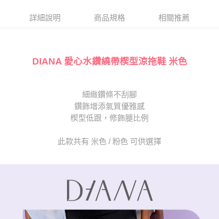
帳／街口支付／iPASS MONEY」等通路繳費。
２．訂單成立數日內，您將收到繳費通知簡訊。
每筆NT$80，滿NT$2,000(含以上)免運費
３．收到繳費通知簡訊後14天內，點擊此簡訊中的連結，可透過四大超商／
詳細說明
商品規格
相關推薦
【注意事項】
ATM／網路銀行／等多元方式進行付款，方視為交易完成。
宅配
1.本服務係由「台灣大哥大股份有限公司」（以下簡稱本公司）所提供，讓
※ 請注意：結帳手續完成當下不需立刻繳費，但若您需要取消訂單，請聯絡
用戶於交易時，得透過本服務購買商品或服務，並由商店將買賣／分期付款
免運費
購買商品的店家。未經商家同意取消之訂單仍視為有效，需透過AFTEE先享
買賣價金債權讓與本公司後，依約使用本公司帳單繳交帳款。
後付繳納相關費用。
2.基於同意付款使用「大哥付你分期」之契約關係目的，商店將以您的個人
DIANA 愛心水鑽繞帶楔型涼拖鞋 米色
離島宅配
※ 交易是否成功請以「AFTEE先享後付 」之結帳頁面顯示為準，若有關於
資料（包含姓名、電話或地址）提供予台灣大哥大進項蒐集、處理及利用，
是否繳費成功／繳費後需取消欲退款等相關疑問，請聯繫「AFTEE先享後付
每筆NT$280
由本公司與您本人進行分期帳單所需資料之確認、核對及更正。
客戶支援中心」
https://netprotections.freshdesk.com/support/home
3.完整用戶服務條款，請詳閱以下連結：
https://oppay.tw/userRule
海外宅配
查看運費
細緻鑽條不刮腳
【注意事項】
１．透過由恩沛科技股份有限公司提供之「AFTEE先享後付」服務完成之交
鑽飾增添氣質優雅感
易，需依本服務之必要範圍內提供個人資料，並將交易相關給付款項請求債
楔型低跟，修飾腿比例
權轉讓予恩沛科技股份有限公司。
２．關於個人資料處理事宜，請瀏覽以下網址：
https://aftee.tw/terms/#terms3
此款共有 米色 / 粉色 可供選擇
３．未成年的使用者請事先徵得法定代理人或監護人之同意方可使用
「AFTEE先享後付」，若未經同意申辦者引起之損失，本公司不負相關責
任。
４．使用「AFTEE先享後付」時，將依據個別帳號之用戶狀況，依本公司即
時審查核予不同之上限額度；若仍有額度不足之情形，本公司將視審查結果
請求用戶進行身份認證。
５．嚴禁一人註冊多個帳號或使用他人資訊註冊。若發現惡意使用之情形，
恩沛科技股份有限公司將有權停止該用戶之使用額度並採取法律行動。