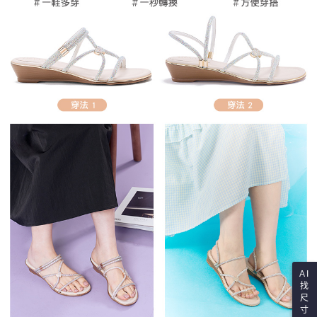
AI
找
尺
寸