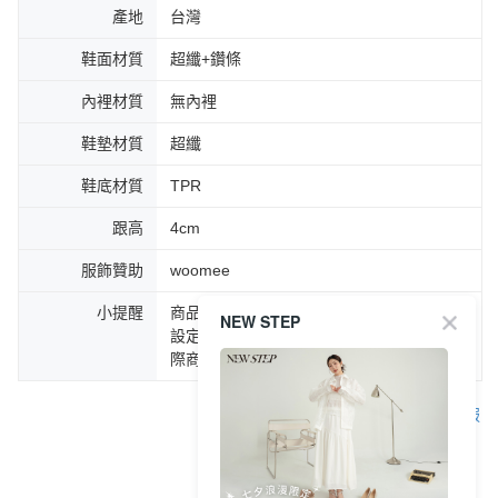
產地
台灣
鞋面材質
超纖+鑽條
內裡材質
無內裡
鞋墊材質
超纖
鞋底材質
TPR
跟高
4cm
服飾贊助
woomee
小提醒
商品圖片顏色會因拍攝燈光環境或個人螢幕
NEW STEP
設定不同，而造成部份色差現象，顏色以實
際商品為主。
客服