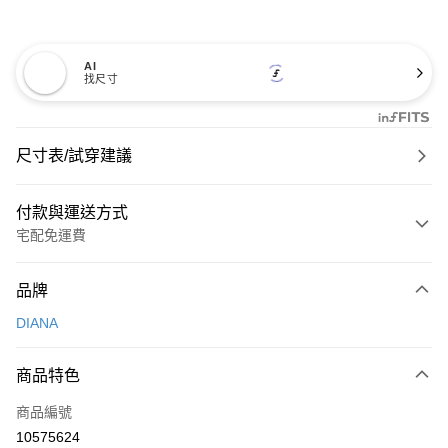
AI
找尺寸
尺寸表/試穿建議
付款與運送方式
宅配免運費
付款方式
品牌
信用卡一次付款
DIANA
信用卡分期付款
3 期 0 利率 每期
NT$826
21家銀行
商品特色
6 期 0 利率 每期
NT$413
21家銀行
合作金庫商業銀行
第一商業銀行
商品編號
華南商業銀行
彰化商業銀行
合作金庫商業銀行
第一商業銀行
10575624
LINE Pay
上海商業儲蓄銀行
台北富邦商業銀行