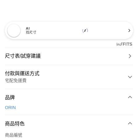
AI
找尺寸
尺寸表/試穿建議
付款與運送方式
宅配免運費
付款方式
品牌
信用卡一次付款
ORIN
信用卡分期付款
3 期 0 利率 每期
NT$660
21家銀行
商品特色
6 期 0 利率 每期
NT$330
21家銀行
合作金庫商業銀行
第一商業銀行
商品編號