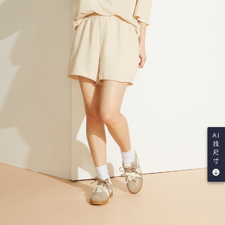
AI
找
尺
寸