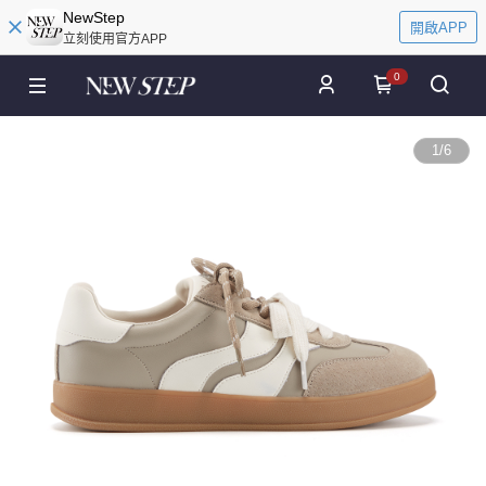
NewStep
開啟APP
立刻使用官方APP
0
1
/
6