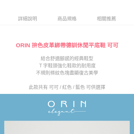
１．於結帳方式選擇「AFTEE先享後付」後，將跳轉至「AFTEE先享後付」
2.透過簡訊連結打開帳單後，可選擇「超商條碼／台灣大直營門市／銀行轉
離島宅配
結帳頁面，進行簡訊認證並確認金額後，即可完成結帳。
帳／街口支付／iPASS MONEY」等通路繳費。
２．訂單成立數日內，您將收到繳費通知簡訊。
每筆NT$280
３．收到繳費通知簡訊後14天內，點擊此簡訊中的連結，可透過四大超商／
詳細說明
商品規格
相關推薦
【注意事項】
ATM／網路銀行／等多元方式進行付款，方視為交易完成。
1.本服務係由「台灣大哥大股份有限公司」（以下簡稱本公司）所提供，讓
※ 請注意：結帳手續完成當下不需立刻繳費，但若您需要取消訂單，請聯絡
用戶於交易時，得透過本服務購買商品或服務，並由商店將買賣／分期付款
購買商品的店家。未經商家同意取消之訂單仍視為有效，需透過AFTEE先享
買賣價金債權讓與本公司後，依約使用本公司帳單繳交帳款。
後付繳納相關費用。
2.基於同意付款使用「大哥付你分期」之契約關係目的，商店將以您的個人
ORIN 拚色皮革綁帶德訓休閒平底鞋 可可
※ 交易是否成功請以「AFTEE先享後付 」之結帳頁面顯示為準，若有關於
資料（包含姓名、電話或地址）提供予台灣大哥大進項蒐集、處理及利用，
是否繳費成功／繳費後需取消欲退款等相關疑問，請聯繫「AFTEE先享後付
由本公司與您本人進行分期帳單所需資料之確認、核對及更正。
客戶支援中心」
https://netprotections.freshdesk.com/support/home
結合舒適腳感的經典鞋型
3.完整用戶服務條款，請詳閱以下連結：
https://oppay.tw/userRule
Ｔ字鞋頭強化鞋款的耐用度
【注意事項】
１．透過由恩沛科技股份有限公司提供之「AFTEE先享後付」服務完成之交
不規則條紋色塊盡顯復古美學
易，需依本服務之必要範圍內提供個人資料，並將交易相關給付款項請求債
權轉讓予恩沛科技股份有限公司。
此款共有 可可 / 紅色 / 藍色 可供選擇
２．關於個人資料處理事宜，請瀏覽以下網址：
https://aftee.tw/terms/#terms3
３．未成年的使用者請事先徵得法定代理人或監護人之同意方可使用
「AFTEE先享後付」，若未經同意申辦者引起之損失，本公司不負相關責
任。
４．使用「AFTEE先享後付」時，將依據個別帳號之用戶狀況，依本公司即
時審查核予不同之上限額度；若仍有額度不足之情形，本公司將視審查結果
請求用戶進行身份認證。
５．嚴禁一人註冊多個帳號或使用他人資訊註冊。若發現惡意使用之情形，