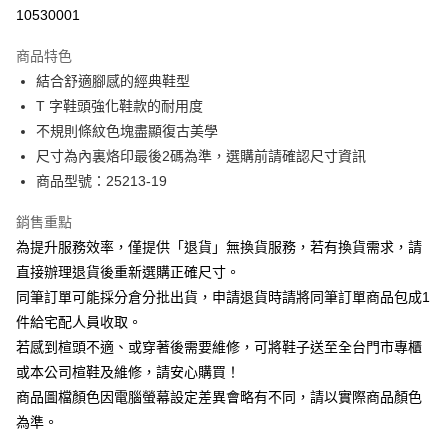
華南商業銀行
彰化商業銀行
合作金庫商業銀行
第一商業銀行
10530001
LINE Pay
上海商業儲蓄銀行
台北富邦商業銀行
華南商業銀行
彰化商業銀行
國泰世華商業銀行
兆豐國際商業銀行
Apple Pay
上海商業儲蓄銀行
台北富邦商業銀行
商品特色
臺灣中小企業銀行
台中商業銀行
國泰世華商業銀行
兆豐國際商業銀行
結合舒適腳感的經典鞋型
匯豐（台灣）商業銀行
華泰商業銀行
街口支付
臺灣中小企業銀行
台中商業銀行
T 字鞋頭強化鞋款的耐用度
聯邦商業銀行
遠東國際商業銀行
匯豐（台灣）商業銀行
華泰商業銀行
悠遊付
元大商業銀行
永豐商業銀行
不規則條紋色塊盡顯復古美學
聯邦商業銀行
遠東國際商業銀行
玉山商業銀行
星展（台灣）商業銀行
尺寸為內裏烙印最後2碼為準，選購前請確認尺寸資訊
元大商業銀行
永豐商業銀行
Google Pay
台新國際商業銀行
中國信託商業銀行
玉山商業銀行
星展（台灣）商業銀行
商品型號：25213-19
台灣樂天信用卡公司
台新國際商業銀行
中國信託商業銀行
大哥付你分期
台灣樂天信用卡公司
銷售重點
相關說明
為提升服務效率，僅提供「退貨」無換貨服務，若有換貨需求，請
【大哥付你分期使用說明】
AFTEE先享後付
1.本服務由台灣大哥大提供，台灣大哥大用戶可立即使用無須另外申請。
直接辦理退貨後重新選購正確尺寸。
2.付款方式選擇「大哥付你分期」，訂單成立後會自動跳轉到大哥付的交易
相關說明
同筆訂單可能採分倉分批出貨，申請退貨時請將同筆訂單商品包成1
流程，驗證手機門號後，選擇欲分期的期數、繳款截止日，確認付款後即完
【關於「AFTEE先享後付」】
成交易。
件給宅配人員收取。
ATM付款
AFTEE先享後付是「在收到商品之後才付款」的支付方式。 讓您購物簡單
3.實際核准額度、可分期數及費用金額請依後續交易確認頁面所載為準。
若感到楦頭不適、或穿著後需要維修，可將鞋子送至全台門市專櫃
便利好安心！
4.訂單成立30分鐘內，如未前往確認交易或遇審核未通過，訂單將自動取
１．簡單：不需註冊會員、不需綁卡、不需儲值。
或本公司楦鞋及維修，請安心購買！
運送方式
消。如遇「轉專審核」未通過狀況，表示未達大哥付你分期系統評分，恕無
２．便利：只要手機號碼，簡訊認證，即可結帳。
法說明評估內容。
商品圖檔顏色因電腦螢幕設定差異會略有不同，請以實際商品顏色
３．安心：先確認商品／服務後，再付款。
宅配
【繳款方式說明】
為準。
1.分期款項不併入電信帳單，「大哥付你分期」於每月結算日後寄送繳費提
免運費
【「AFTEE先享後付」結帳流程】
醒簡訊。