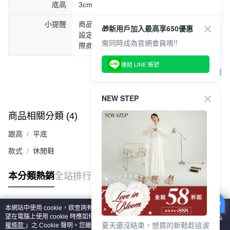
底高
3cm
小提醒
商品圖片顏色會因拍攝燈光環境或個人螢幕
🎁新用戶加入最高享650優惠
設定不同，而造成部份色差現象，顏色以實
需同時成為官網會員唷!!
際商品為主。
連結 LINE 帳號
客服
NEW STEP
商品相關分類 (4)
查看全部
跟高
平底
款式
休閒鞋
本分類熱銷
全站排行
本網站中使用 cookie，欲查詢有關本網站使用 cookie 方式之詳情，及若您不希
熱門標籤
望在電腦上使用 cookie 時應如何變更電腦的 cookie 設定，請參閱本網站「
隱私
夏天還沒結束，想買的新鞋趁這波
權條款
」之 Cookie 聲明。您繼續使用本網站即表示您同意本公司得按本網站使