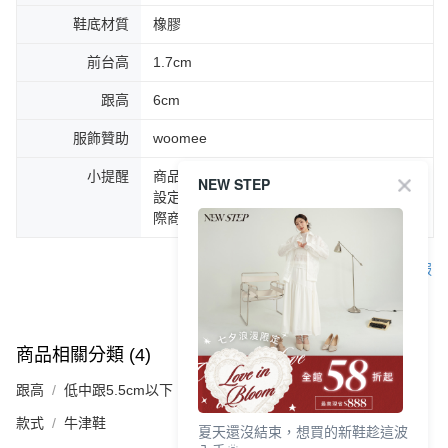
鞋底材質
橡膠
前台高
1.7cm
跟高
6cm
服飾贊助
woomee
小提醒
商品圖片顏色會因拍攝燈光環境或個人螢幕
NEW STEP
設定不同，而造成部份色差現象，顏色以實
際商品為主。
客服
商品相關分類 (4)
查看全部
跟高
低中跟5.5cm以下
款式
牛津鞋
夏天還沒結束，想買的新鞋趁這波