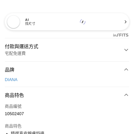
AI
找尺寸
付款與運送方式
宅配免運費
付款方式
品牌
信用卡一次付款
DIANA
信用卡分期付款
3 期 0 利率 每期
NT$893
21家銀行
商品特色
6 期 0 利率 每期
NT$446
21家銀行
合作金庫商業銀行
第一商業銀行
商品編號
華南商業銀行
彰化商業銀行
合作金庫商業銀行
第一商業銀行
10502407
LINE Pay
上海商業儲蓄銀行
台北富邦商業銀行
華南商業銀行
彰化商業銀行
國泰世華商業銀行
兆豐國際商業銀行
Apple Pay
上海商業儲蓄銀行
台北富邦商業銀行
商品特色
臺灣中小企業銀行
台中商業銀行
國泰世華商業銀行
兆豐國際商業銀行
精選真皮親膚舒適