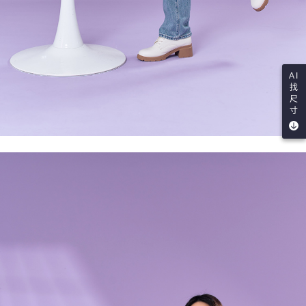
AI
找
尺
寸