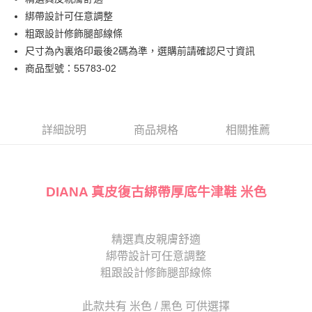
匯豐（台灣）商業銀行
華泰商業銀行
街口支付
臺灣中小企業銀行
台中商業銀行
綁帶設計可任意調整
聯邦商業銀行
遠東國際商業銀行
匯豐（台灣）商業銀行
華泰商業銀行
悠遊付
元大商業銀行
永豐商業銀行
粗跟設計修飾腿部線條
聯邦商業銀行
遠東國際商業銀行
玉山商業銀行
星展（台灣）商業銀行
尺寸為內裏烙印最後2碼為準，選購前請確認尺寸資訊
元大商業銀行
永豐商業銀行
Google Pay
台新國際商業銀行
中國信託商業銀行
玉山商業銀行
星展（台灣）商業銀行
商品型號：55783-02
台灣樂天信用卡公司
台新國際商業銀行
中國信託商業銀行
大哥付你分期
台灣樂天信用卡公司
相關說明
【大哥付你分期使用說明】
AFTEE先享後付
1.本服務由台灣大哥大提供，台灣大哥大用戶可立即使用無須另外申請。
詳細說明
商品規格
相關推薦
2.付款方式選擇「大哥付你分期」，訂單成立後會自動跳轉到大哥付的交易
相關說明
流程，驗證手機門號後，選擇欲分期的期數、繳款截止日，確認付款後即完
【關於「AFTEE先享後付」】
成交易。
ATM付款
AFTEE先享後付是「在收到商品之後才付款」的支付方式。 讓您購物簡單
3.實際核准額度、可分期數及費用金額請依後續交易確認頁面所載為準。
便利好安心！
DIANA 真皮復古綁帶厚底牛津鞋 米色
4.訂單成立30分鐘內，如未前往確認交易或遇審核未通過，訂單將自動取
１．簡單：不需註冊會員、不需綁卡、不需儲值。
運送方式
消。如遇「轉專審核」未通過狀況，表示未達大哥付你分期系統評分，恕無
２．便利：只要手機號碼，簡訊認證，即可結帳。
法說明評估內容。
３．安心：先確認商品／服務後，再付款。
宅配
【繳款方式說明】
精選真皮親膚舒適
1.分期款項不併入電信帳單，「大哥付你分期」於每月結算日後寄送繳費提
免運費
【「AFTEE先享後付」結帳流程】
醒簡訊。
綁帶設計可任意調整
１．於結帳方式選擇「AFTEE先享後付」後，將跳轉至「AFTEE先享後付」
2.透過簡訊連結打開帳單後，可選擇「超商條碼／台灣大直營門市／銀行轉
離島宅配
結帳頁面，進行簡訊認證並確認金額後，即可完成結帳。
粗跟設計修飾腿部線條
帳／街口支付／iPASS MONEY」等通路繳費。
２．訂單成立數日內，您將收到繳費通知簡訊。
每筆NT$280
３．收到繳費通知簡訊後14天內，點擊此簡訊中的連結，可透過四大超商／
【注意事項】
此款共有 米色 / 黑色 可供選擇
ATM／網路銀行／等多元方式進行付款，方視為交易完成。