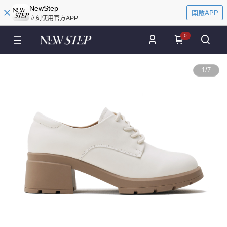
NewStep
開啟APP
立刻使用官方APP
0
1
/
7