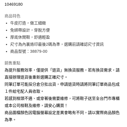
華南商業銀行
彰化商業銀行
合作金庫商業銀行
第一商業銀行
10469180
LINE Pay
上海商業儲蓄銀行
台北富邦商業銀行
華南商業銀行
彰化商業銀行
國泰世華商業銀行
兆豐國際商業銀行
Apple Pay
上海商業儲蓄銀行
台北富邦商業銀行
商品特色
臺灣中小企業銀行
台中商業銀行
國泰世華商業銀行
兆豐國際商業銀行
牛皮打造，做工細緻
匯豐（台灣）商業銀行
華泰商業銀行
街口支付
臺灣中小企業銀行
台中商業銀行
免綁帶設計，穿脫方便
聯邦商業銀行
遠東國際商業銀行
匯豐（台灣）商業銀行
華泰商業銀行
悠遊付
元大商業銀行
永豐商業銀行
厚底休閒鞋，舒適輕盈
聯邦商業銀行
遠東國際商業銀行
玉山商業銀行
星展（台灣）商業銀行
尺寸為內裏烙印最後2碼為準，選購前請確認尺寸資訊
元大商業銀行
永豐商業銀行
Google Pay
台新國際商業銀行
中國信託商業銀行
玉山商業銀行
星展（台灣）商業銀行
商品型號：38879-00
台灣樂天信用卡公司
台新國際商業銀行
中國信託商業銀行
大哥付你分期
台灣樂天信用卡公司
銷售重點
相關說明
為提升服務效率，僅提供「退貨」無換貨服務，若有換貨需求，請
【大哥付你分期使用說明】
AFTEE先享後付
1.本服務由台灣大哥大提供，台灣大哥大用戶可立即使用無須另外申請。
直接辦理退貨後重新選購正確尺寸。
2.付款方式選擇「大哥付你分期」，訂單成立後會自動跳轉到大哥付的交易
相關說明
同筆訂單可能採分倉分批出貨，申請退貨時請將同筆訂單商品包成
流程，驗證手機門號後，選擇欲分期的期數、繳款截止日，確認付款後即完
【關於「AFTEE先享後付」】
成交易。
１件給宅配人員收取。
ATM付款
AFTEE先享後付是「在收到商品之後才付款」的支付方式。 讓您購物簡單
3.實際核准額度、可分期數及費用金額請依後續交易確認頁面所載為準。
若感到楦頭不適、或穿著後需要維修，可將鞋子送至全台門市專櫃
便利好安心！
4.訂單成立30分鐘內，如未前往確認交易或遇審核未通過，訂單將自動取
１．簡單：不需註冊會員、不需綁卡、不需儲值。
或本公司楦鞋及維修，請安心購買！
運送方式
消。如遇「轉專審核」未通過狀況，表示未達大哥付你分期系統評分，恕無
２．便利：只要手機號碼，簡訊認證，即可結帳。
法說明評估內容。
商品圖檔顏色因電腦螢幕設定差異會略有不同，請以實際商品顏色
３．安心：先確認商品／服務後，再付款。
宅配
【繳款方式說明】
為準。
1.分期款項不併入電信帳單，「大哥付你分期」於每月結算日後寄送繳費提
免運費
【「AFTEE先享後付」結帳流程】
醒簡訊。