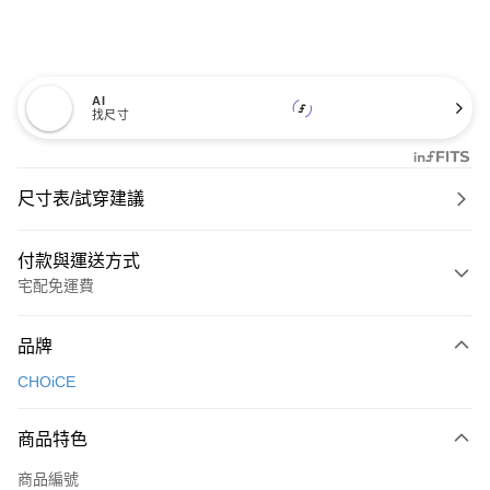
AI
找尺寸
尺寸表/試穿建議
付款與運送方式
宅配免運費
付款方式
品牌
信用卡一次付款
CHOiCE
信用卡分期付款
3 期 0 利率 每期
NT$826
21家銀行
商品特色
6 期 0 利率 每期
NT$413
21家銀行
合作金庫商業銀行
第一商業銀行
商品編號