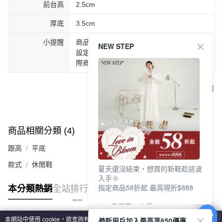
前台高
2.5cm
厚底
3.5cm
小提醒
商品圖片顏色會因拍攝燈光環境或個人螢幕
NEW STEP
設定不同，而造成部份色差現象，顏色以實
際商品為主。
客服
商品相關分類 (4)
查看全部
跟高
平底
款式
休閒鞋
夏天還沒結束，想買的新鞋趁這波
入手🌞
指定商品58折起 最高現折$888
本分類熱銷
全站排行
🎉 8月優惠一次看
①LINE購物最高10%回饋
🎁新用戶加入最高享650優惠
本網站中使用 cookie，欲查詢有關本網站使用 cookie 方式之詳情，及若您不希