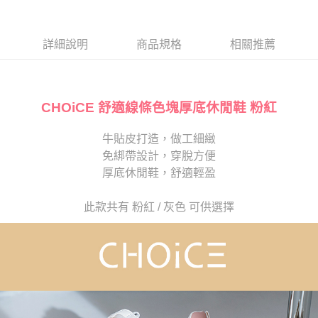
１．於結帳方式選擇「AFTEE先享後付」後，將跳轉至「AFTEE先享後付」
2.透過簡訊連結打開帳單後，可選擇「超商條碼／台灣大直營門市／銀行轉
離島宅配
結帳頁面，進行簡訊認證並確認金額後，即可完成結帳。
帳／街口支付／iPASS MONEY」等通路繳費。
２．訂單成立數日內，您將收到繳費通知簡訊。
每筆NT$280
３．收到繳費通知簡訊後14天內，點擊此簡訊中的連結，可透過四大超商／
詳細說明
商品規格
相關推薦
【注意事項】
ATM／網路銀行／等多元方式進行付款，方視為交易完成。
1.本服務係由「台灣大哥大股份有限公司」（以下簡稱本公司）所提供，讓
※ 請注意：結帳手續完成當下不需立刻繳費，但若您需要取消訂單，請聯絡
用戶於交易時，得透過本服務購買商品或服務，並由商店將買賣／分期付款
購買商品的店家。未經商家同意取消之訂單仍視為有效，需透過AFTEE先享
買賣價金債權讓與本公司後，依約使用本公司帳單繳交帳款。
後付繳納相關費用。
2.基於同意付款使用「大哥付你分期」之契約關係目的，商店將以您的個人
CHOiCE 舒適線條色塊厚底休閒鞋 粉紅
※ 交易是否成功請以「AFTEE先享後付 」之結帳頁面顯示為準，若有關於
資料（包含姓名、電話或地址）提供予台灣大哥大進項蒐集、處理及利用，
是否繳費成功／繳費後需取消欲退款等相關疑問，請聯繫「AFTEE先享後付
由本公司與您本人進行分期帳單所需資料之確認、核對及更正。
客戶支援中心」
https://netprotections.freshdesk.com/support/home
牛貼皮打造，做工細緻
3.完整用戶服務條款，請詳閱以下連結：
https://oppay.tw/userRule
免綁帶設計，穿脫方便
【注意事項】
１．透過由恩沛科技股份有限公司提供之「AFTEE先享後付」服務完成之交
厚底休閒鞋，舒適輕盈
易，需依本服務之必要範圍內提供個人資料，並將交易相關給付款項請求債
權轉讓予恩沛科技股份有限公司。
此款共有 粉紅 / 灰色 可供選擇
２．關於個人資料處理事宜，請瀏覽以下網址：
https://aftee.tw/terms/#terms3
３．未成年的使用者請事先徵得法定代理人或監護人之同意方可使用
「AFTEE先享後付」，若未經同意申辦者引起之損失，本公司不負相關責
任。
４．使用「AFTEE先享後付」時，將依據個別帳號之用戶狀況，依本公司即
時審查核予不同之上限額度；若仍有額度不足之情形，本公司將視審查結果
請求用戶進行身份認證。
５．嚴禁一人註冊多個帳號或使用他人資訊註冊。若發現惡意使用之情形，