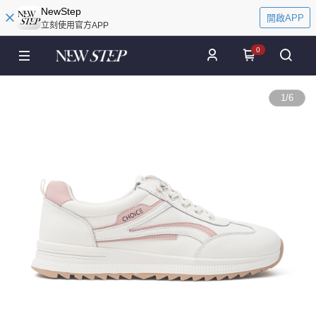
NewStep
開啟APP
立刻使用官方APP
0
1
/
6