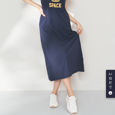
AI
找
尺
寸