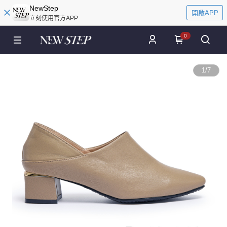
NewStep
開啟APP
立刻使用官方APP
0
1
/
7