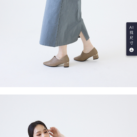
AI
找
尺
寸