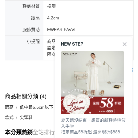
鞋底材質
橡膠
跟高
4.2cm
服飾贊助
EWEAR.FAVVI
小提醒
商品圖片顏色會因拍攝燈光環境或個人螢幕
NEW STEP
設定不同，而造成部份色差現象，顏色以實
際商品為主。
客服
商品相關分類 (4)
查看全部
跟高
低中跟5.5cm以下
款式
尖頭鞋
夏天還沒結束，想買的新鞋趁這波
入手🌞
指定商品58折起 最高現折$888
本分類熱銷
全站排行