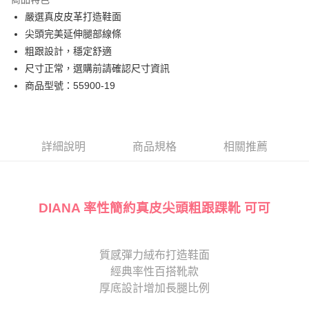
臺灣中小企業銀行
台中商業銀行
國泰世華商業銀行
兆豐國際商業銀行
嚴選真皮皮革打造鞋面
匯豐（台灣）商業銀行
華泰商業銀行
街口支付
臺灣中小企業銀行
台中商業銀行
尖頭完美延伸腿部線條
聯邦商業銀行
遠東國際商業銀行
匯豐（台灣）商業銀行
華泰商業銀行
悠遊付
元大商業銀行
永豐商業銀行
粗跟設計，穩定舒適
聯邦商業銀行
遠東國際商業銀行
玉山商業銀行
星展（台灣）商業銀行
尺寸正常，選購前請確認尺寸資訊
元大商業銀行
永豐商業銀行
Google Pay
台新國際商業銀行
中國信託商業銀行
玉山商業銀行
星展（台灣）商業銀行
商品型號：55900-19
台灣樂天信用卡公司
台新國際商業銀行
中國信託商業銀行
大哥付你分期
台灣樂天信用卡公司
相關說明
【大哥付你分期使用說明】
AFTEE先享後付
1.本服務由台灣大哥大提供，台灣大哥大用戶可立即使用無須另外申請。
詳細說明
商品規格
相關推薦
2.付款方式選擇「大哥付你分期」，訂單成立後會自動跳轉到大哥付的交易
相關說明
流程，驗證手機門號後，選擇欲分期的期數、繳款截止日，確認付款後即完
【關於「AFTEE先享後付」】
成交易。
ATM付款
AFTEE先享後付是「在收到商品之後才付款」的支付方式。 讓您購物簡單
3.實際核准額度、可分期數及費用金額請依後續交易確認頁面所載為準。
便利好安心！
DIANA 率性簡約真皮尖頭粗跟踝靴 可可
4.訂單成立30分鐘內，如未前往確認交易或遇審核未通過，訂單將自動取
１．簡單：不需註冊會員、不需綁卡、不需儲值。
運送方式
消。如遇「轉專審核」未通過狀況，表示未達大哥付你分期系統評分，恕無
２．便利：只要手機號碼，簡訊認證，即可結帳。
法說明評估內容。
３．安心：先確認商品／服務後，再付款。
付款後全家取貨
【繳款方式說明】
質感彈力絨布打造鞋面
1.分期款項不併入電信帳單，「大哥付你分期」於每月結算日後寄送繳費提
每筆NT$80，滿NT$2,000(含以上)免運費
【「AFTEE先享後付」結帳流程】
醒簡訊。
經典率性百搭靴款
１．於結帳方式選擇「AFTEE先享後付」後，將跳轉至「AFTEE先享後付」
2.透過簡訊連結打開帳單後，可選擇「超商條碼／台灣大直營門市／銀行轉
付款後7-11取貨
結帳頁面，進行簡訊認證並確認金額後，即可完成結帳。
厚底設計增加長腿比例
帳／街口支付／iPASS MONEY」等通路繳費。
２．訂單成立數日內，您將收到繳費通知簡訊。
每筆NT$80，滿NT$2,000(含以上)免運費