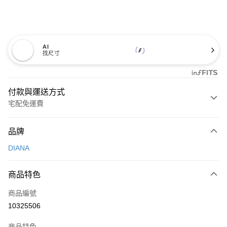
AI
找尺寸
付款與運送方式
宅配免運費
付款方式
品牌
信用卡一次付款
DIANA
信用卡分期付款
3 期 0 利率 每期
NT$893
21家銀行
商品特色
6 期 0 利率 每期
NT$446
21家銀行
合作金庫商業銀行
第一商業銀行
商品編號
華南商業銀行
彰化商業銀行
合作金庫商業銀行
第一商業銀行
10325506
LINE Pay
上海商業儲蓄銀行
台北富邦商業銀行
華南商業銀行
彰化商業銀行
國泰世華商業銀行
兆豐國際商業銀行
Apple Pay
上海商業儲蓄銀行
台北富邦商業銀行
商品特色