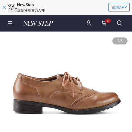
NewStep
開啟APP
立刻使用官方APP
0
1
/
6