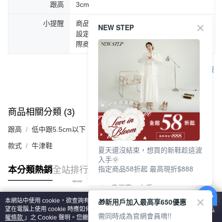
跟高
3cm
小提醒
商品圖片顏色會因拍攝燈光環境或個人螢幕
NEW STEP
設定不同，而造成部份色差現象，顏色以實
際商品為主。
客服
商品相關分類 (3)
查看全部
跟高
低中跟5.5cm以下
款式
牛津鞋
夏天還沒結束，想買的新鞋趁這波
入手🌞
指定商品58折起 最高現折$888
本分類熱銷
全站排行
🎉 8月優惠一次看
①LINE購物最高10%回饋
🎁新用戶加入最高享650優惠
本網站中使用 cookie，欲查詢有關本網站使用 cookie 方式之詳情，及若您不希
②每周限定品現折200
熱門標籤
望在電腦上使用 cookie 時應如何變更電腦的 cookie 設定，請參閱本網站「
隱私
③指定商品58折起 最高現折$888
需同時成為官網會員唷!!
權條款
」之 Cookie 聲明。您繼續使用本網站即表示您同意本公司得按本網站使