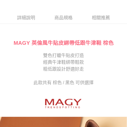
１．於結帳方式選擇「AFTEE先享後付」後，將跳轉至「AFTEE先享後付」
2.透過簡訊連結打開帳單後，可選擇「超商條碼／台灣大直營門市／銀行轉
離島宅配
結帳頁面，進行簡訊認證並確認金額後，即可完成結帳。
帳／街口支付／iPASS MONEY」等通路繳費。
２．訂單成立數日內，您將收到繳費通知簡訊。
每筆NT$280
３．收到繳費通知簡訊後14天內，點擊此簡訊中的連結，可透過四大超商／
詳細說明
商品規格
相關推薦
【注意事項】
ATM／網路銀行／等多元方式進行付款，方視為交易完成。
1.本服務係由「台灣大哥大股份有限公司」（以下簡稱本公司）所提供，讓
※ 請注意：結帳手續完成當下不需立刻繳費，但若您需要取消訂單，請聯絡
用戶於交易時，得透過本服務購買商品或服務，並由商店將買賣／分期付款
購買商品的店家。未經商家同意取消之訂單仍視為有效，需透過AFTEE先享
買賣價金債權讓與本公司後，依約使用本公司帳單繳交帳款。
後付繳納相關費用。
2.基於同意付款使用「大哥付你分期」之契約關係目的，商店將以您的個人
MAGY 英倫風牛貼皮綁帶低跟牛津鞋 棕色
※ 交易是否成功請以「AFTEE先享後付 」之結帳頁面顯示為準，若有關於
資料（包含姓名、電話或地址）提供予台灣大哥大進項蒐集、處理及利用，
是否繳費成功／繳費後需取消欲退款等相關疑問，請聯繫「AFTEE先享後付
由本公司與您本人進行分期帳單所需資料之確認、核對及更正。
客戶支援中心」
https://netprotections.freshdesk.com/support/home
雙色打蠟牛貼皮打造
3.完整用戶服務條款，請詳閱以下連結：
https://oppay.tw/userRule
經典牛津鞋綁帶鞋款
【注意事項】
１．透過由恩沛科技股份有限公司提供之「AFTEE先享後付」服務完成之交
粗低跟設計舒適好走
易，需依本服務之必要範圍內提供個人資料，並將交易相關給付款項請求債
權轉讓予恩沛科技股份有限公司。
此款共有 棕色 / 黑色 可供選擇
２．關於個人資料處理事宜，請瀏覽以下網址：
https://aftee.tw/terms/#terms3
３．未成年的使用者請事先徵得法定代理人或監護人之同意方可使用
「AFTEE先享後付」，若未經同意申辦者引起之損失，本公司不負相關責
任。
４．使用「AFTEE先享後付」時，將依據個別帳號之用戶狀況，依本公司即
時審查核予不同之上限額度；若仍有額度不足之情形，本公司將視審查結果
請求用戶進行身份認證。
５．嚴禁一人註冊多個帳號或使用他人資訊註冊。若發現惡意使用之情形，