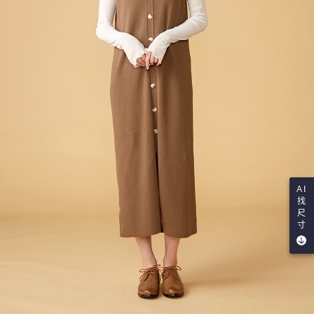
AI
找
尺
寸