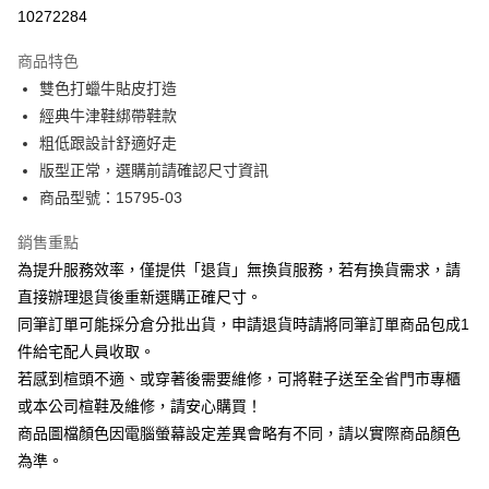
華南商業銀行
彰化商業銀行
合作金庫商業銀行
第一商業銀行
10272284
LINE Pay
上海商業儲蓄銀行
台北富邦商業銀行
華南商業銀行
彰化商業銀行
國泰世華商業銀行
兆豐國際商業銀行
Apple Pay
上海商業儲蓄銀行
台北富邦商業銀行
商品特色
臺灣中小企業銀行
台中商業銀行
國泰世華商業銀行
兆豐國際商業銀行
雙色打蠟牛貼皮打造
匯豐（台灣）商業銀行
華泰商業銀行
街口支付
臺灣中小企業銀行
台中商業銀行
經典牛津鞋綁帶鞋款
聯邦商業銀行
遠東國際商業銀行
匯豐（台灣）商業銀行
華泰商業銀行
悠遊付
元大商業銀行
永豐商業銀行
粗低跟設計舒適好走
聯邦商業銀行
遠東國際商業銀行
玉山商業銀行
星展（台灣）商業銀行
版型正常，選購前請確認尺寸資訊
元大商業銀行
永豐商業銀行
Google Pay
台新國際商業銀行
中國信託商業銀行
玉山商業銀行
星展（台灣）商業銀行
商品型號：15795-03
台灣樂天信用卡公司
台新國際商業銀行
中國信託商業銀行
大哥付你分期
台灣樂天信用卡公司
銷售重點
相關說明
為提升服務效率，僅提供「退貨」無換貨服務，若有換貨需求，請
【大哥付你分期使用說明】
AFTEE先享後付
1.本服務由台灣大哥大提供，台灣大哥大用戶可立即使用無須另外申請。
直接辦理退貨後重新選購正確尺寸。
2.付款方式選擇「大哥付你分期」，訂單成立後會自動跳轉到大哥付的交易
相關說明
同筆訂單可能採分倉分批出貨，申請退貨時請將同筆訂單商品包成1
流程，驗證手機門號後，選擇欲分期的期數、繳款截止日，確認付款後即完
【關於「AFTEE先享後付」】
成交易。
件給宅配人員收取。
ATM付款
AFTEE先享後付是「在收到商品之後才付款」的支付方式。 讓您購物簡單
3.實際核准額度、可分期數及費用金額請依後續交易確認頁面所載為準。
若感到楦頭不適、或穿著後需要維修，可將鞋子送至全省門市專櫃
便利好安心！
4.訂單成立30分鐘內，如未前往確認交易或遇審核未通過，訂單將自動取
１．簡單：不需註冊會員、不需綁卡、不需儲值。
或本公司楦鞋及維修，請安心購買！
運送方式
消。如遇「轉專審核」未通過狀況，表示未達大哥付你分期系統評分，恕無
２．便利：只要手機號碼，簡訊認證，即可結帳。
法說明評估內容。
商品圖檔顏色因電腦螢幕設定差異會略有不同，請以實際商品顏色
３．安心：先確認商品／服務後，再付款。
宅配
【繳款方式說明】
為準。
1.分期款項不併入電信帳單，「大哥付你分期」於每月結算日後寄送繳費提
免運費
【「AFTEE先享後付」結帳流程】
醒簡訊。