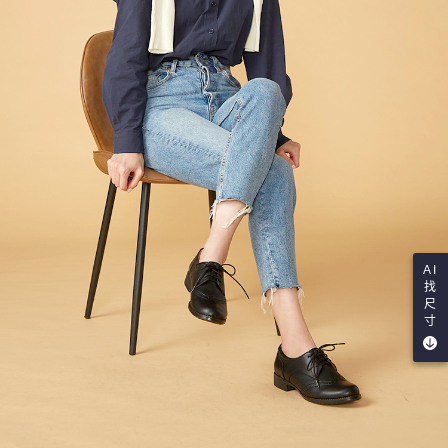
AI
找
尺
寸