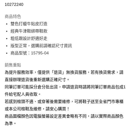
華南商業銀行
彰化商業銀行
合作金庫商業銀行
第一商業銀行
10272240
LINE Pay
上海商業儲蓄銀行
台北富邦商業銀行
華南商業銀行
彰化商業銀行
國泰世華商業銀行
兆豐國際商業銀行
Apple Pay
上海商業儲蓄銀行
台北富邦商業銀行
商品特色
臺灣中小企業銀行
台中商業銀行
國泰世華商業銀行
兆豐國際商業銀行
雙色打蠟牛貼皮打造
匯豐（台灣）商業銀行
華泰商業銀行
街口支付
臺灣中小企業銀行
台中商業銀行
經典牛津鞋綁帶鞋款
聯邦商業銀行
遠東國際商業銀行
匯豐（台灣）商業銀行
華泰商業銀行
悠遊付
元大商業銀行
永豐商業銀行
粗低跟設計舒適好走
聯邦商業銀行
遠東國際商業銀行
玉山商業銀行
星展（台灣）商業銀行
版型正常，選購前請確認尺寸資訊
元大商業銀行
永豐商業銀行
Google Pay
台新國際商業銀行
中國信託商業銀行
玉山商業銀行
星展（台灣）商業銀行
商品型號：15795-04
台灣樂天信用卡公司
台新國際商業銀行
中國信託商業銀行
大哥付你分期
台灣樂天信用卡公司
銷售重點
相關說明
為提升服務效率，僅提供「退貨」無換貨服務，若有換貨需求，請
【大哥付你分期使用說明】
AFTEE先享後付
1.本服務由台灣大哥大提供，台灣大哥大用戶可立即使用無須另外申請。
直接辦理退貨後重新選購正確尺寸。
2.付款方式選擇「大哥付你分期」，訂單成立後會自動跳轉到大哥付的交易
相關說明
同筆訂單可能採分倉分批出貨，申請退貨時請將同筆訂單商品包成1
流程，驗證手機門號後，選擇欲分期的期數、繳款截止日，確認付款後即完
【關於「AFTEE先享後付」】
成交易。
件給宅配人員收取。
ATM付款
AFTEE先享後付是「在收到商品之後才付款」的支付方式。 讓您購物簡單
3.實際核准額度、可分期數及費用金額請依後續交易確認頁面所載為準。
若感到楦頭不適、或穿著後需要維修，可將鞋子送至全省門市專櫃
便利好安心！
4.訂單成立30分鐘內，如未前往確認交易或遇審核未通過，訂單將自動取
１．簡單：不需註冊會員、不需綁卡、不需儲值。
或本公司楦鞋及維修，請安心購買！
運送方式
消。如遇「轉專審核」未通過狀況，表示未達大哥付你分期系統評分，恕無
２．便利：只要手機號碼，簡訊認證，即可結帳。
法說明評估內容。
商品圖檔顏色因電腦螢幕設定差異會略有不同，請以實際商品顏色
３．安心：先確認商品／服務後，再付款。
宅配
【繳款方式說明】
為準。
1.分期款項不併入電信帳單，「大哥付你分期」於每月結算日後寄送繳費提
免運費
【「AFTEE先享後付」結帳流程】
醒簡訊。