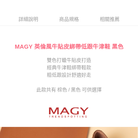
１．於結帳方式選擇「AFTEE先享後付」後，將跳轉至「AFTEE先享後付」
2.透過簡訊連結打開帳單後，可選擇「超商條碼／台灣大直營門市／銀行轉
離島宅配
結帳頁面，進行簡訊認證並確認金額後，即可完成結帳。
帳／街口支付／iPASS MONEY」等通路繳費。
２．訂單成立數日內，您將收到繳費通知簡訊。
每筆NT$280
３．收到繳費通知簡訊後14天內，點擊此簡訊中的連結，可透過四大超商／
詳細說明
商品規格
相關推薦
【注意事項】
ATM／網路銀行／等多元方式進行付款，方視為交易完成。
1.本服務係由「台灣大哥大股份有限公司」（以下簡稱本公司）所提供，讓
※ 請注意：結帳手續完成當下不需立刻繳費，但若您需要取消訂單，請聯絡
用戶於交易時，得透過本服務購買商品或服務，並由商店將買賣／分期付款
購買商品的店家。未經商家同意取消之訂單仍視為有效，需透過AFTEE先享
買賣價金債權讓與本公司後，依約使用本公司帳單繳交帳款。
後付繳納相關費用。
2.基於同意付款使用「大哥付你分期」之契約關係目的，商店將以您的個人
MAGY 英倫風牛貼皮綁帶低跟牛津鞋 黑色
※ 交易是否成功請以「AFTEE先享後付 」之結帳頁面顯示為準，若有關於
資料（包含姓名、電話或地址）提供予台灣大哥大進項蒐集、處理及利用，
是否繳費成功／繳費後需取消欲退款等相關疑問，請聯繫「AFTEE先享後付
由本公司與您本人進行分期帳單所需資料之確認、核對及更正。
客戶支援中心」
https://netprotections.freshdesk.com/support/home
雙色打蠟牛貼皮打造
3.完整用戶服務條款，請詳閱以下連結：
https://oppay.tw/userRule
經典牛津鞋綁帶鞋款
【注意事項】
１．透過由恩沛科技股份有限公司提供之「AFTEE先享後付」服務完成之交
粗低跟設計舒適好走
易，需依本服務之必要範圍內提供個人資料，並將交易相關給付款項請求債
權轉讓予恩沛科技股份有限公司。
此款共有 棕色 / 黑色 可供選擇
２．關於個人資料處理事宜，請瀏覽以下網址：
https://aftee.tw/terms/#terms3
３．未成年的使用者請事先徵得法定代理人或監護人之同意方可使用
「AFTEE先享後付」，若未經同意申辦者引起之損失，本公司不負相關責
任。
４．使用「AFTEE先享後付」時，將依據個別帳號之用戶狀況，依本公司即
時審查核予不同之上限額度；若仍有額度不足之情形，本公司將視審查結果
請求用戶進行身份認證。
５．嚴禁一人註冊多個帳號或使用他人資訊註冊。若發現惡意使用之情形，