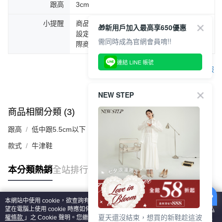
跟高
3cm
小提醒
商品圖片顏色會因拍攝燈光環境或個人螢幕
🎁新用戶加入最高享650優惠
設定不同，而造成部份色差現象，顏色以實
需同時成為官網會員唷!!
際商品為主。
連結 LINE 帳號
客服
NEW STEP
商品相關分類 (3)
查看全部
跟高
低中跟5.5cm以下
款式
牛津鞋
本分類熱銷
全站排行
本網站中使用 cookie，欲查詢有關本網站使用 cookie 方式之詳情，及若您不希
熱門標籤
望在電腦上使用 cookie 時應如何變更電腦的 cookie 設定，請參閱本網站「
隱私
夏天還沒結束，想買的新鞋趁這波
權條款
」之 Cookie 聲明。您繼續使用本網站即表示您同意本公司得按本網站使