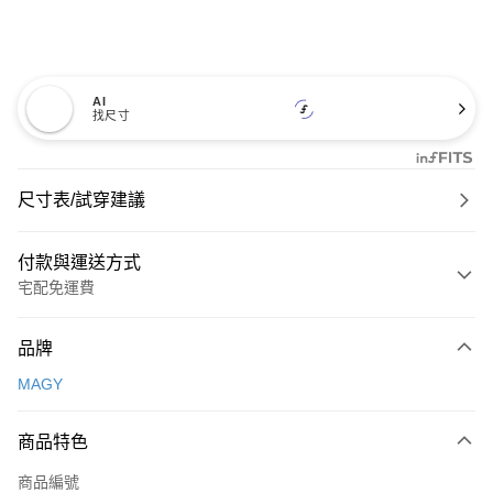
AI
找尺寸
尺寸表/試穿建議
付款與運送方式
宅配免運費
付款方式
品牌
信用卡一次付款
MAGY
信用卡分期付款
3 期 0 利率 每期
NT$726
21家銀行
商品特色
6 期 0 利率 每期
NT$363
21家銀行
合作金庫商業銀行
第一商業銀行
商品編號