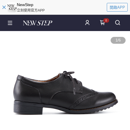
NewStep
開啟APP
立刻使用官方APP
0
1
/
6