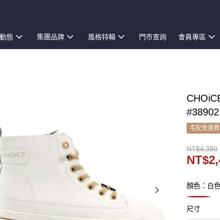
動態
集團品牌
風格特輯
門市查詢
會員專區
CHOi
#38902
宅配免運費
NT$4,380
NT$2,
顏色：白
尺寸