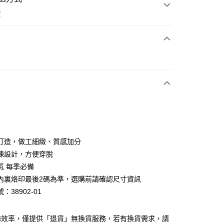
費
次付款
期付款
0 利率 每期
NT$826
21家銀行
0 利率 每期
NT$413
21家銀行
庫商業銀行
第一商業銀行
業銀行
彰化商業銀行
庫商業銀行
第一商業銀行
業儲蓄銀行
台北富邦商業銀行
業銀行
彰化商業銀行
華商業銀行
兆豐國際商業銀行
打造，做工細緻、質感加分
業儲蓄銀行
台北富邦商業銀行
小企業銀行
台中商業銀行
鍊設計，方便穿脫
華商業銀行
兆豐國際商業銀行
台灣）商業銀行
華泰商業銀行
小企業銀行
台中商業銀行
氣 每季必備
業銀行
遠東國際商業銀行
台灣）商業銀行
華泰商業銀行
內裏烙印最後2碼為準，選購前請確認尺寸資訊
業銀行
永豐商業銀行
業銀行
遠東國際商業銀行
：38902-01
業銀行
星展（台灣）商業銀行
業銀行
永豐商業銀行
y
際商業銀行
中國信託商業銀行
業銀行
星展（台灣）商業銀行
天信用卡公司
際商業銀行
中國信託商業銀行
分期
務效率，僅提供「退貨」無換貨服務，若有換貨需求，請