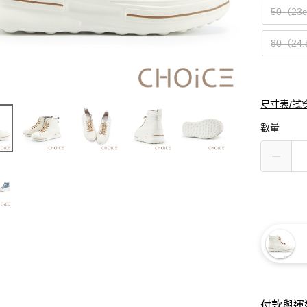
50（23
80（24
尺寸表/試
數量
付款與運