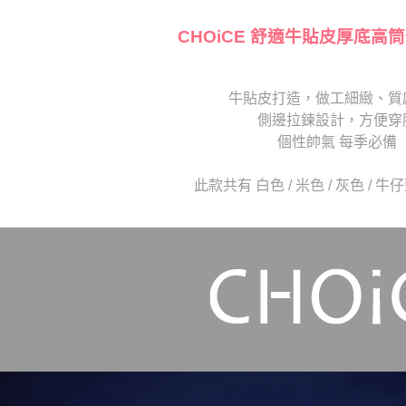
【注意事
１．透過由
交易，需
CHOiCE 舒適牛貼皮厚底高
求債權轉
２．關於
https://aft
牛貼皮打造，做工細緻、質
３．未成
「AFTE
側邊拉鍊設計，方便穿
任。
個性帥氣 每季必備
４．使用「
即時審查
結果請求
此款共有 白色 / 米色 / 灰色 / 
５．嚴禁
形，恩沛
動。