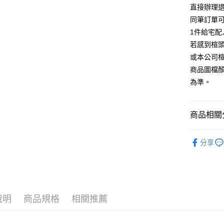
台灣樂
相關說明
直接辦理
【大哥付
同筆訂單
AFTEE先
1.本服務
1件給宅配
2.付款方
相關說明
流程，驗
若感到楦
【關於「A
ATM付款
完成交易
AFTEE
或本公司
3.實際核
便利好安
商品圖檔
4.訂單成
１．簡單
消。如遇
２．便利
為準。
運送方式
無法說明
３．安心
【繳款方
宅配
1.分期款
【「AFT
商品相關分
醒簡訊。
免運費
１．於結帳
2.透過簡
付」結帳
帳／街口支
跟高
低
離島宅配
２．訂單
分享
３．收到繳
每筆NT$2
款式
【注意事
休
／ATM／
1.本服務
※ 請注意
款式
厚
用戶於交
絡購買商品
款買賣價
先享後付
🔥【夏日
2.基於同
※ 交易是
資料（包
是否繳費成
說明
商品規格
相關推薦
用，由本
付客戶支
3.完整用