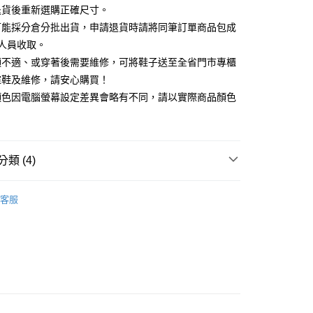
天信用卡公司
退貨後重新選購正確尺寸。
你分期使用說明】
可能採分倉分批出貨，申請退貨時請將同筆訂單商品包成
享後付
由台灣大哥大提供，台灣大哥大用戶可立即使用無須另外申請。
人員收取。
式選擇「大哥付你分期」，訂單成立後會自動跳轉到大哥付的交易
證手機門號後，選擇欲分期的期數、繳款截止日，確認付款後即
頭不適、或穿著後需要維修，可將鞋子送至全省門市專櫃
FTEE先享後付」】
。
先享後付是「在收到商品之後才付款」的支付方式。 讓您購物簡單
楦鞋及維修，請安心購買！
准額度、可分期數及費用金額請依後續交易確認頁面所載為準。
心！
顏色因電腦螢幕設定差異會略有不同，請以實際商品顏色
立30分鐘內，如未前往確認交易或遇審核未通過，訂單將自動取
：不需註冊會員、不需綁卡、不需儲值。
「轉專審核」未通過狀況，表示未達大哥付你分期系統評分，恕
：只要手機號碼，簡訊認證，即可結帳。
評估內容。
：先確認商品／服務後，再付款。
式說明】
項不併入電信帳單，「大哥付你分期」於每月結算日後寄送繳費提
EE先享後付」結帳流程】
類 (4)
方式選擇「AFTEE先享後付」後，將跳轉至「AFTEE先享後
訊連結打開帳單後，可選擇「超商條碼／台灣大直營門市／銀行轉
頁面，進行簡訊認證並確認金額後，即可完成結帳。
付／iPASS MONEY」等通路繳費。
中跟5.5cm以下
成立數日內，您將收到繳費通知簡訊。
客服
費通知簡訊後14天內，點擊此簡訊中的連結，可透過四大超商
80
項】
閒鞋
網路銀行／等多元方式進行付款，方視為交易完成。
係由「台灣大哥大股份有限公司」（以下簡稱本公司）所提供，讓
：結帳手續完成當下不需立刻繳費，但若您需要取消訂單，請聯
底鞋
易時，得透過本服務購買商品或服務，並由商店將買賣／分期付
的店家。未經商家同意取消之訂單仍視為有效，需透過AFTEE
金債權讓與本公司後，依約使用本公司帳單繳交帳款。
繳納相關費用。
心動價 全館58折起 】
意付款使用「大哥付你分期」之契約關係目的，商店將以您的個人
否成功請以「AFTEE先享後付 」之結帳頁面顯示為準，若有關於
含姓名、電話或地址）提供予台灣大哥大進項蒐集、處理及利
功／繳費後需取消欲退款等相關疑問，請聯繫「AFTEE先享後
公司與您本人進行分期帳單所需資料之確認、核對及更正。
援中心」
https://netprotections.freshdesk.com/support/home
戶服務條款，請詳閱以下連結：
https://oppay.tw/userRule