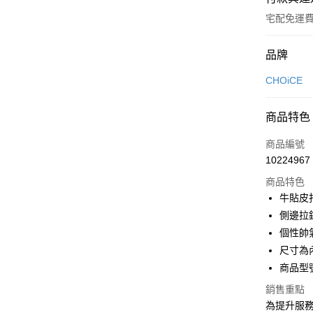
宅配免運
付款方式
品牌
信用卡一
CHOiCE
信用卡分
商品特色
3 期 
商品編號
6 期 
合作金
10224967
華南商
合作金
LINE Pay
上海商
商品特色
華南商
國泰世
牛貼皮
Apple Pay
上海商
臺灣中
側邊拉
國泰世
匯豐（
街口支付
臺灣中
個性帥
聯邦商
匯豐（
尺寸為
悠遊付
元大商
聯邦商
商品型號
玉山商
元大商
Google Pa
台新國
玉山商
銷售重點
台灣樂
台新國
大哥付你
為提升服