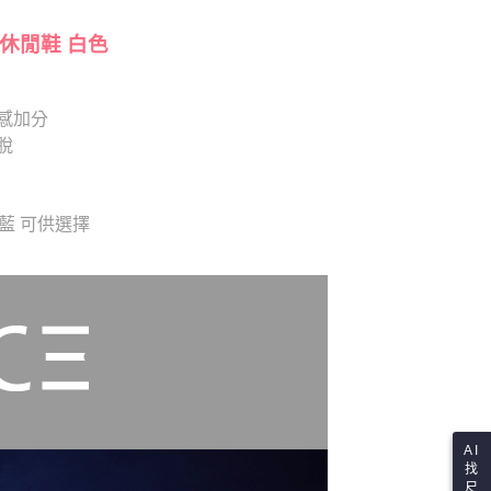
項】
恩沛科技股份有限公司提供之「AFTEE先享後付」服務完成之
依本服務之必要範圍內提供個人資料，並將交易相關給付款項請
筒休閒鞋 白色
讓予恩沛科技股份有限公司。
個人資料處理事宜，請瀏覽以下網址：
ee.tw/terms/#terms3
感加分
年的使用者請事先徵得法定代理人或監護人之同意方可使用
E先享後付」，若未經同意申辦者引起之損失，本公司不負相關責
脫
AFTEE先享後付」時，將依據個別帳號之用戶狀況，依本公司
核予不同之上限額度；若仍有額度不足之情形，本公司將視審查
用戶進行身份認證。
牛仔藍 可供選擇
一人註冊多個帳號或使用他人資訊註冊。若發現惡意使用之情
科技股份有限公司將有權停止該用戶之使用額度並採取法律行
AI
找
尺