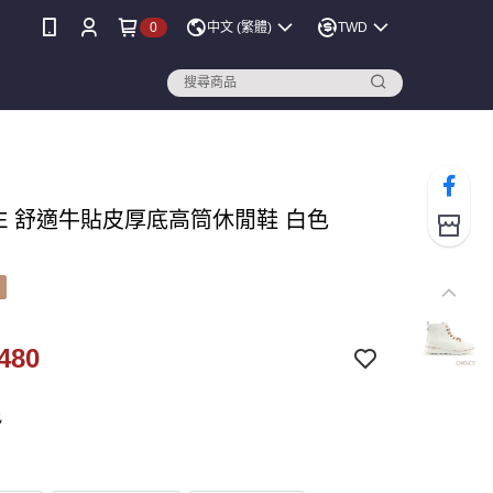
0
中文 (繁體)
TWD
CE 舒適牛貼皮厚底高筒休閒鞋 白色
480
色