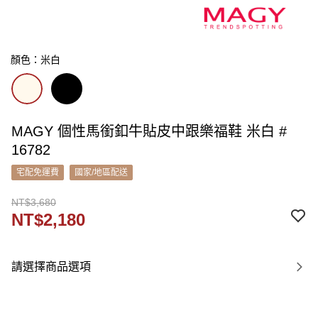
顏色：米白
MAGY 個性馬銜釦牛貼皮中跟樂福鞋 米白 #
16782
宅配免運費
國家/地區配送
NT$3,680
NT$2,180
請選擇商品選項