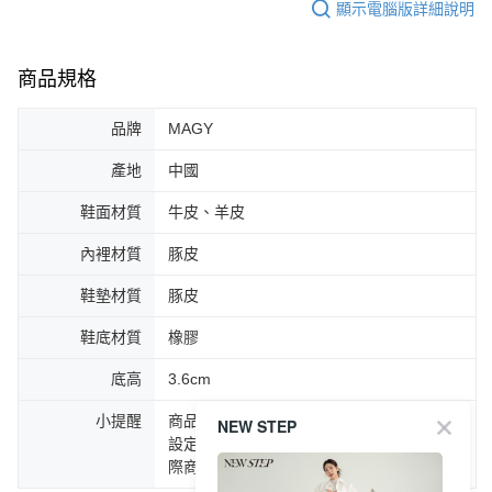
顯示電腦版詳細說明
商品規格
品牌
MAGY
產地
中國
鞋面材質
牛皮、羊皮
內裡材質
豚皮
鞋墊材質
豚皮
鞋底材質
橡膠
底高
3.6cm
小提醒
商品圖片顏色會因拍攝燈光環境或個人螢幕
NEW STEP
設定不同，而造成部份色差現象，顏色以實
際商品為主。