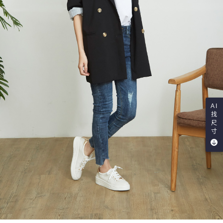
AI
找
尺
寸