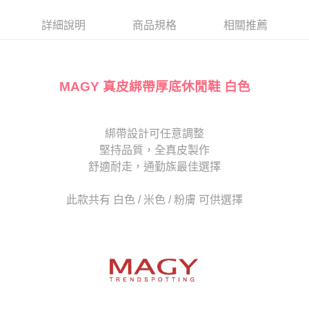
帳／街口支付／iPASS MONEY」等通路繳費。
２．訂單成立數日內，您將收到繳費通知簡訊。
每筆NT$80，滿NT$2,000(含以上)免運費
３．收到繳費通知簡訊後14天內，點擊此簡訊中的連結，可透過四大超商／
詳細說明
商品規格
相關推薦
【注意事項】
ATM／網路銀行／等多元方式進行付款，方視為交易完成。
宅配
1.本服務係由「台灣大哥大股份有限公司」（以下簡稱本公司）所提供，讓
※ 請注意：結帳手續完成當下不需立刻繳費，但若您需要取消訂單，請聯絡
用戶於交易時，得透過本服務購買商品或服務，並由商店將買賣／分期付款
免運費
購買商品的店家。未經商家同意取消之訂單仍視為有效，需透過AFTEE先享
買賣價金債權讓與本公司後，依約使用本公司帳單繳交帳款。
後付繳納相關費用。
2.基於同意付款使用「大哥付你分期」之契約關係目的，商店將以您的個人
MAGY 真皮綁帶厚底休閒鞋 白色
離島宅配
※ 交易是否成功請以「AFTEE先享後付 」之結帳頁面顯示為準，若有關於
資料（包含姓名、電話或地址）提供予台灣大哥大進項蒐集、處理及利用，
是否繳費成功／繳費後需取消欲退款等相關疑問，請聯繫「AFTEE先享後付
每筆NT$280
由本公司與您本人進行分期帳單所需資料之確認、核對及更正。
客戶支援中心」
https://netprotections.freshdesk.com/support/home
3.完整用戶服務條款，請詳閱以下連結：
https://oppay.tw/userRule
海外宅配
查看運費
綁帶設計可任意調整
【注意事項】
１．透過由恩沛科技股份有限公司提供之「AFTEE先享後付」服務完成之交
堅持品質，全真皮製作
易，需依本服務之必要範圍內提供個人資料，並將交易相關給付款項請求債
舒適耐走，通勤族最佳選擇
權轉讓予恩沛科技股份有限公司。
２．關於個人資料處理事宜，請瀏覽以下網址：
https://aftee.tw/terms/#terms3
此款共有 白色 / 米色 / 粉膚 可供選擇
３．未成年的使用者請事先徵得法定代理人或監護人之同意方可使用
「AFTEE先享後付」，若未經同意申辦者引起之損失，本公司不負相關責
任。
４．使用「AFTEE先享後付」時，將依據個別帳號之用戶狀況，依本公司即
時審查核予不同之上限額度；若仍有額度不足之情形，本公司將視審查結果
請求用戶進行身份認證。
５．嚴禁一人註冊多個帳號或使用他人資訊註冊。若發現惡意使用之情形，
恩沛科技股份有限公司將有權停止該用戶之使用額度並採取法律行動。