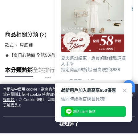
客服
商品相關分類 (2)
款式
厚底鞋
🔥【夏日心動價 全館58折起 】
夏天還沒結束，想買的新鞋趁這波
入手🌞
指定商品58折起 最高現折$888
本分類熱銷
全站排行
🎉 8月優惠一次看
①LINE購物最高10%回饋
🎁新用戶加入最高享650優惠
本網站中使用 cookie，欲查詢有關本網站使用 cookie 方式之詳情，及若您不希
②每周限定品現折200
熱門標籤
望在電腦上使用 cookie 時應如何變更電腦的 cookie 設定，請參閱本網站「
隱私
③指定商品58折起 最高現折$888
需同時成為官網會員唷!!
權條款
」之 Cookie 聲明。您繼續使用本網站即表示您同意本公司得按本網站使
用條款之 Cookie 聲明使用 cookie。
了解更多 >
上班鞋、休閒鞋、涼鞋一次逛齊
連結 LINE 帳號
好搭、出遊好走、聚會也漂亮
我知道了