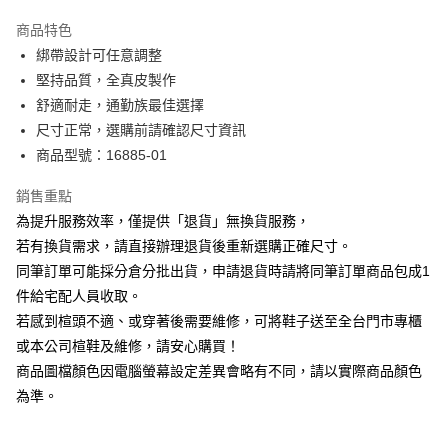
華南商業銀行
彰化商業銀行
國泰世華商業銀行
兆豐國際商業銀行
Apple Pay
上海商業儲蓄銀行
台北富邦商業銀行
商品特色
臺灣中小企業銀行
台中商業銀行
國泰世華商業銀行
兆豐國際商業銀行
綁帶設計可任意調整
匯豐（台灣）商業銀行
華泰商業銀行
街口支付
臺灣中小企業銀行
台中商業銀行
堅持品質，全真皮製作
聯邦商業銀行
遠東國際商業銀行
匯豐（台灣）商業銀行
華泰商業銀行
悠遊付
元大商業銀行
永豐商業銀行
舒適耐走，通勤族最佳選擇
聯邦商業銀行
遠東國際商業銀行
玉山商業銀行
星展（台灣）商業銀行
尺寸正常，選購前請確認尺寸資訊
元大商業銀行
永豐商業銀行
Google Pay
台新國際商業銀行
中國信託商業銀行
玉山商業銀行
星展（台灣）商業銀行
商品型號：16885-01
台灣樂天信用卡公司
台新國際商業銀行
中國信託商業銀行
大哥付你分期
台灣樂天信用卡公司
銷售重點
相關說明
為提升服務效率，僅提供「退貨」無換貨服務，
【大哥付你分期使用說明】
AFTEE先享後付
1.本服務由台灣大哥大提供，台灣大哥大用戶可立即使用無須另外申請。
若有換貨需求，請直接辦理退貨後重新選購正確尺寸。
2.付款方式選擇「大哥付你分期」，訂單成立後會自動跳轉到大哥付的交易
相關說明
同筆訂單可能採分倉分批出貨，申請退貨時請將同筆訂單商品包成1
流程，驗證手機門號後，選擇欲分期的期數、繳款截止日，確認付款後即完
【關於「AFTEE先享後付」】
成交易。
件給宅配人員收取。
ATM付款
AFTEE先享後付是「在收到商品之後才付款」的支付方式。 讓您購物簡單
3.實際核准額度、可分期數及費用金額請依後續交易確認頁面所載為準。
若感到楦頭不適、或穿著後需要維修，可將鞋子送至全台門市專櫃
便利好安心！
4.訂單成立30分鐘內，如未前往確認交易或遇審核未通過，訂單將自動取
１．簡單：不需註冊會員、不需綁卡、不需儲值。
或本公司楦鞋及維修，請安心購買！
運送方式
消。如遇「轉專審核」未通過狀況，表示未達大哥付你分期系統評分，恕無
２．便利：只要手機號碼，簡訊認證，即可結帳。
法說明評估內容。
商品圖檔顏色因電腦螢幕設定差異會略有不同，請以實際商品顏色
３．安心：先確認商品／服務後，再付款。
付款後全家取貨
【繳款方式說明】
為準。
1.分期款項不併入電信帳單，「大哥付你分期」於每月結算日後寄送繳費提
每筆NT$80，滿NT$2,000(含以上)免運費
【「AFTEE先享後付」結帳流程】
醒簡訊。
１．於結帳方式選擇「AFTEE先享後付」後，將跳轉至「AFTEE先享後付」
2.透過簡訊連結打開帳單後，可選擇「超商條碼／台灣大直營門市／銀行轉
付款後7-11取貨
結帳頁面，進行簡訊認證並確認金額後，即可完成結帳。