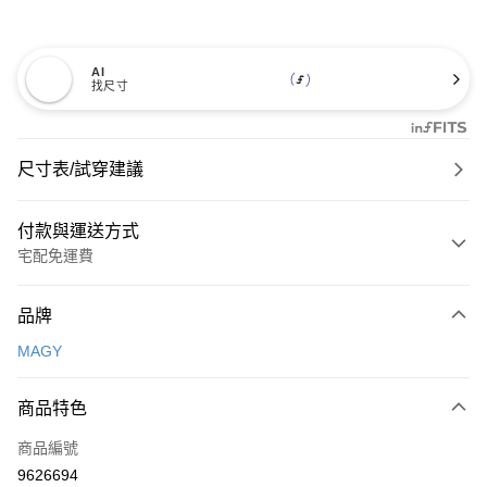
AI
找尺寸
尺寸表/試穿建議
付款與運送方式
宅配免運費
付款方式
品牌
信用卡一次付款
MAGY
信用卡分期付款
3 期 0 利率 每期
NT$726
21家銀行
商品特色
6 期 0 利率 每期
NT$363
21家銀行
合作金庫商業銀行
第一商業銀行
商品編號
華南商業銀行
彰化商業銀行
合作金庫商業銀行
第一商業銀行
9626694
LINE Pay
上海商業儲蓄銀行
台北富邦商業銀行