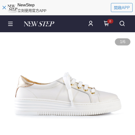
NewStep
開啟APP
立刻使用官方APP
0
1
/
6