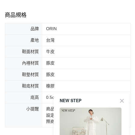
商品規格
品牌
ORIN
產地
台灣
鞋面材質
牛皮
內裡材質
豚皮
鞋墊材質
豚皮
鞋底材質
橡膠
底高
0.5cm
NEW STEP
小提醒
商品圖片顏色會因拍攝燈光環境或個人螢幕
設定不同，而造成部份色差現象，顏色以實
際商品為主。