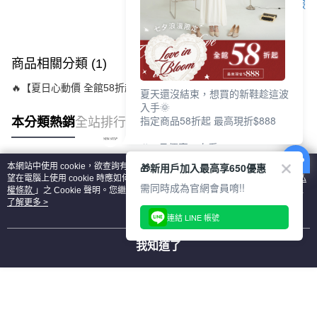
客服
商品相關分類 (1)
🔥【夏日心動價 全館58折起 】
夏天還沒結束，想買的新鞋趁這波
入手🌞
指定商品58折起 最高現折$888
本分類熱銷
全站排行
🎉 8月優惠一次看
①LINE購物最高10%回饋
🎁新用戶加入最高享650優惠
本網站中使用 cookie，欲查詢有關本網站使用 cookie 方式之詳情，及若您不希
②每周限定品現折200
熱門標籤
望在電腦上使用 cookie 時應如何變更電腦的 cookie 設定，請參閱本網站「
隱私
③指定商品58折起 最高現折$888
需同時成為官網會員唷!!
權條款
」之 Cookie 聲明。您繼續使用本網站即表示您同意本公司得按本網站使
用條款之 Cookie 聲明使用 cookie。
了解更多 >
上班鞋、休閒鞋、涼鞋一次逛齊
連結 LINE 帳號
好搭、出遊好走、聚會也漂亮
我知道了