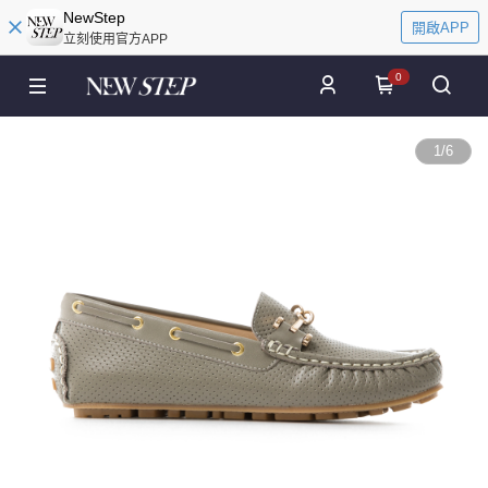
NewStep
開啟APP
立刻使用官方APP
0
1
/
6