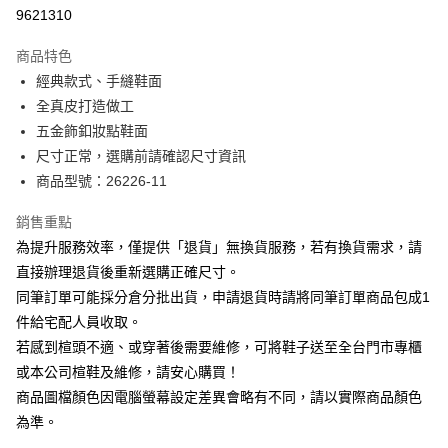
華南商業銀行
彰化商業銀行
合作金庫商業銀行
第一商業銀行
9621310
LINE Pay
上海商業儲蓄銀行
台北富邦商業銀行
華南商業銀行
彰化商業銀行
國泰世華商業銀行
兆豐國際商業銀行
Apple Pay
上海商業儲蓄銀行
台北富邦商業銀行
商品特色
臺灣中小企業銀行
台中商業銀行
國泰世華商業銀行
兆豐國際商業銀行
經典款式、手縫鞋面
匯豐（台灣）商業銀行
華泰商業銀行
街口支付
臺灣中小企業銀行
台中商業銀行
全真皮打造做工
聯邦商業銀行
遠東國際商業銀行
匯豐（台灣）商業銀行
華泰商業銀行
悠遊付
元大商業銀行
永豐商業銀行
五金飾釦妝點鞋面
聯邦商業銀行
遠東國際商業銀行
玉山商業銀行
星展（台灣）商業銀行
尺寸正常，選購前請確認尺寸資訊
元大商業銀行
永豐商業銀行
Google Pay
台新國際商業銀行
中國信託商業銀行
玉山商業銀行
星展（台灣）商業銀行
商品型號：26226-11
台灣樂天信用卡公司
台新國際商業銀行
中國信託商業銀行
大哥付你分期
台灣樂天信用卡公司
銷售重點
相關說明
為提升服務效率，僅提供「退貨」無換貨服務，若有換貨需求，請
【大哥付你分期使用說明】
AFTEE先享後付
1.本服務由台灣大哥大提供，台灣大哥大用戶可立即使用無須另外申請。
直接辦理退貨後重新選購正確尺寸。
2.付款方式選擇「大哥付你分期」，訂單成立後會自動跳轉到大哥付的交易
相關說明
同筆訂單可能採分倉分批出貨，申請退貨時請將同筆訂單商品包成1
流程，驗證手機門號後，選擇欲分期的期數、繳款截止日，確認付款後即完
【關於「AFTEE先享後付」】
成交易。
件給宅配人員收取。
ATM付款
AFTEE先享後付是「在收到商品之後才付款」的支付方式。 讓您購物簡單
3.實際核准額度、可分期數及費用金額請依後續交易確認頁面所載為準。
若感到楦頭不適、或穿著後需要維修，可將鞋子送至全台門市專櫃
便利好安心！
4.訂單成立30分鐘內，如未前往確認交易或遇審核未通過，訂單將自動取
１．簡單：不需註冊會員、不需綁卡、不需儲值。
或本公司楦鞋及維修，請安心購買！
運送方式
消。如遇「轉專審核」未通過狀況，表示未達大哥付你分期系統評分，恕無
２．便利：只要手機號碼，簡訊認證，即可結帳。
法說明評估內容。
商品圖檔顏色因電腦螢幕設定差異會略有不同，請以實際商品顏色
３．安心：先確認商品／服務後，再付款。
付款後全家取貨
【繳款方式說明】
為準。
1.分期款項不併入電信帳單，「大哥付你分期」於每月結算日後寄送繳費提
每筆NT$80，滿NT$2,000(含以上)免運費
【「AFTEE先享後付」結帳流程】
醒簡訊。