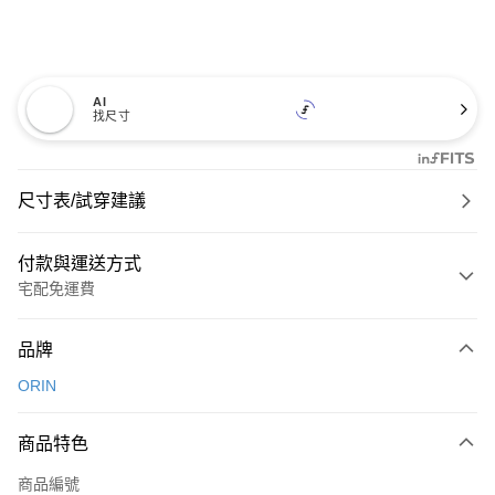
AI
找尺寸
尺寸表/試穿建議
付款與運送方式
宅配免運費
付款方式
品牌
信用卡一次付款
ORIN
信用卡分期付款
3 期 0 利率 每期
NT$826
21家銀行
商品特色
6 期 0 利率 每期
NT$413
21家銀行
合作金庫商業銀行
第一商業銀行
商品編號