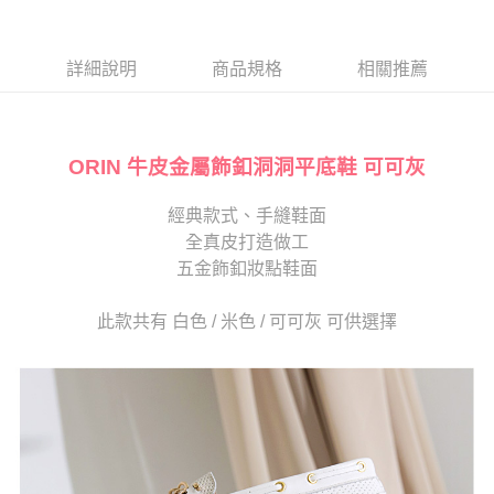
１．於結帳方式選擇「AFTEE先享後付」後，將跳轉至「AFTEE先享後付」
2.透過簡訊連結打開帳單後，可選擇「超商條碼／台灣大直營門市／銀行轉
付款後7-11取貨
結帳頁面，進行簡訊認證並確認金額後，即可完成結帳。
帳／街口支付／iPASS MONEY」等通路繳費。
２．訂單成立數日內，您將收到繳費通知簡訊。
每筆NT$80，滿NT$2,000(含以上)免運費
３．收到繳費通知簡訊後14天內，點擊此簡訊中的連結，可透過四大超商／
詳細說明
商品規格
相關推薦
【注意事項】
ATM／網路銀行／等多元方式進行付款，方視為交易完成。
宅配
1.本服務係由「台灣大哥大股份有限公司」（以下簡稱本公司）所提供，讓
※ 請注意：結帳手續完成當下不需立刻繳費，但若您需要取消訂單，請聯絡
用戶於交易時，得透過本服務購買商品或服務，並由商店將買賣／分期付款
免運費
購買商品的店家。未經商家同意取消之訂單仍視為有效，需透過AFTEE先享
買賣價金債權讓與本公司後，依約使用本公司帳單繳交帳款。
後付繳納相關費用。
2.基於同意付款使用「大哥付你分期」之契約關係目的，商店將以您的個人
ORIN 牛皮金屬飾釦洞洞平底鞋 可可灰
離島宅配
※ 交易是否成功請以「AFTEE先享後付 」之結帳頁面顯示為準，若有關於
資料（包含姓名、電話或地址）提供予台灣大哥大進項蒐集、處理及利用，
是否繳費成功／繳費後需取消欲退款等相關疑問，請聯繫「AFTEE先享後付
每筆NT$280
由本公司與您本人進行分期帳單所需資料之確認、核對及更正。
客戶支援中心」
https://netprotections.freshdesk.com/support/home
經典款式、手縫鞋面
3.完整用戶服務條款，請詳閱以下連結：
https://oppay.tw/userRule
海外宅配
查看運費
全真皮打造做工
【注意事項】
１．透過由恩沛科技股份有限公司提供之「AFTEE先享後付」服務完成之交
五金飾釦妝點鞋面
易，需依本服務之必要範圍內提供個人資料，並將交易相關給付款項請求債
權轉讓予恩沛科技股份有限公司。
此款共有 白色 / 米色 / 可可灰 可供選擇
２．關於個人資料處理事宜，請瀏覽以下網址：
https://aftee.tw/terms/#terms3
３．未成年的使用者請事先徵得法定代理人或監護人之同意方可使用
「AFTEE先享後付」，若未經同意申辦者引起之損失，本公司不負相關責
任。
４．使用「AFTEE先享後付」時，將依據個別帳號之用戶狀況，依本公司即
時審查核予不同之上限額度；若仍有額度不足之情形，本公司將視審查結果
請求用戶進行身份認證。
５．嚴禁一人註冊多個帳號或使用他人資訊註冊。若發現惡意使用之情形，