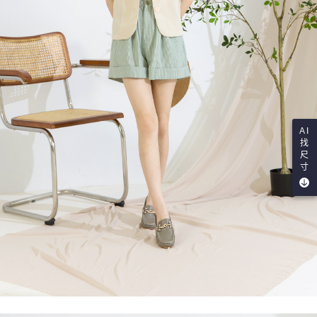
AI
找
尺
寸