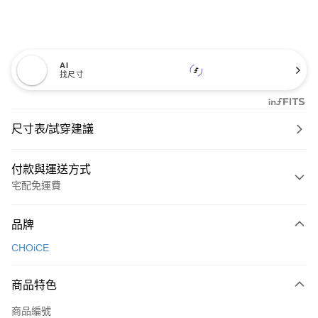
AI
找尺寸
尺寸表/試穿建議
付款與運送方式
宅配免運費
付款方式
品牌
信用卡一次付款
CHOiCE
信用卡分期付款
3 期 0 利率 每期
NT$826
21家銀行
商品特色
6 期 0 利率 每期
NT$413
21家銀行
合作金庫商業銀行
第一商業銀行
商品編號