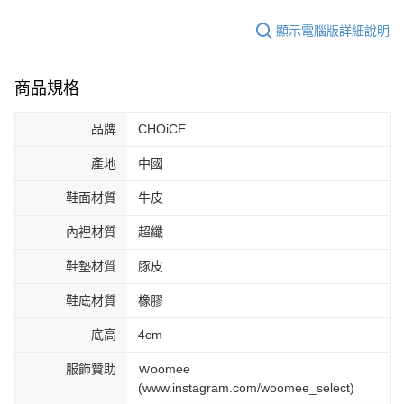
顯示電腦版詳細說明
商品規格
品牌
CHOiCE
產地
中國
鞋面材質
牛皮
內裡材質
超纖
鞋墊材質
豚皮
鞋底材質
橡膠
底高
4cm
服飾贊助
ｗoomee
(www.instagram.com/woomee_select)