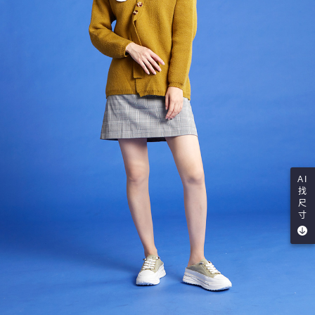
AI
找
尺
寸