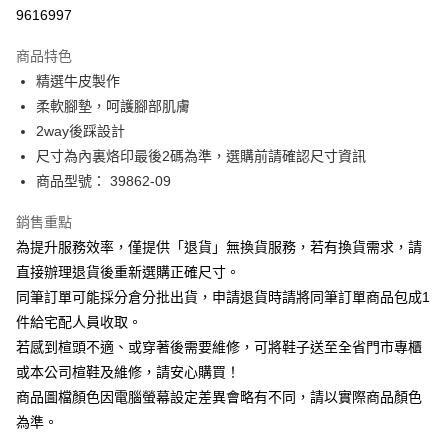
華南商業銀行
彰化商業銀行
合作金庫商業銀行
第一商業銀行
9616997
LINE Pay
上海商業儲蓄銀行
台北富邦商業銀行
華南商業銀行
彰化商業銀行
國泰世華商業銀行
兆豐國際商業銀行
Apple Pay
上海商業儲蓄銀行
台北富邦商業銀行
商品特色
臺灣中小企業銀行
台中商業銀行
國泰世華商業銀行
兆豐國際商業銀行
精選牛皮製作
匯豐（台灣）商業銀行
華泰商業銀行
街口支付
臺灣中小企業銀行
台中商業銀行
柔軟腳墊，呵護腳部肌膚
聯邦商業銀行
遠東國際商業銀行
匯豐（台灣）商業銀行
華泰商業銀行
悠遊付
元大商業銀行
永豐商業銀行
2way後踩設計
聯邦商業銀行
遠東國際商業銀行
玉山商業銀行
星展（台灣）商業銀行
尺寸為內裏烙印最後2碼為準，選購前請確認尺寸資訊
元大商業銀行
永豐商業銀行
Google Pay
台新國際商業銀行
中國信託商業銀行
玉山商業銀行
星展（台灣）商業銀行
商品型號： 39862-09
台灣樂天信用卡公司
台新國際商業銀行
中國信託商業銀行
大哥付你分期
台灣樂天信用卡公司
銷售重點
相關說明
為提升服務效率，僅提供「退貨」無換貨服務，若有換貨需求，請
【大哥付你分期使用說明】
AFTEE先享後付
1.本服務由台灣大哥大提供，台灣大哥大用戶可立即使用無須另外申請。
直接辦理退貨後重新選購正確尺寸。
2.付款方式選擇「大哥付你分期」，訂單成立後會自動跳轉到大哥付的交易
相關說明
同筆訂單可能採分倉分批出貨，申請退貨時請將同筆訂單商品包成1
流程，驗證手機門號後，選擇欲分期的期數、繳款截止日，確認付款後即完
【關於「AFTEE先享後付」】
成交易。
件給宅配人員收取。
ATM付款
AFTEE先享後付是「在收到商品之後才付款」的支付方式。 讓您購物簡單
3.實際核准額度、可分期數及費用金額請依後續交易確認頁面所載為準。
若感到楦頭不適、或穿著後需要維修，可將鞋子送至全省門市專櫃
便利好安心！
4.訂單成立30分鐘內，如未前往確認交易或遇審核未通過，訂單將自動取
１．簡單：不需註冊會員、不需綁卡、不需儲值。
或本公司楦鞋及維修，請安心購買！
運送方式
消。如遇「轉專審核」未通過狀況，表示未達大哥付你分期系統評分，恕無
２．便利：只要手機號碼，簡訊認證，即可結帳。
法說明評估內容。
商品圖檔顏色因電腦螢幕設定差異會略有不同，請以實際商品顏色
３．安心：先確認商品／服務後，再付款。
付款後全家取貨
【繳款方式說明】
為準。
1.分期款項不併入電信帳單，「大哥付你分期」於每月結算日後寄送繳費提
每筆NT$80，滿NT$2,000(含以上)免運費
【「AFTEE先享後付」結帳流程】
醒簡訊。