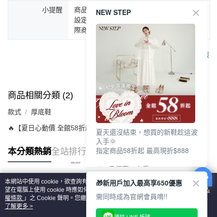
小提醒
商品圖片顏色會因拍攝燈光環境或個人螢幕
NEW STEP
設定不同，而造成部份色差現象，顏色以實
際商品為主。
客服
商品相關分類 (2)
款式
厚底鞋
🔥【夏日心動價 全館58折起 】
夏天還沒結束，想買的新鞋趁這波
入手🌞
指定商品58折起 最高現折$888
本分類熱銷
全站排行
🎉 8月優惠一次看
①LINE購物最高10%回饋
🎁新用戶加入最高享650優惠
本網站中使用 cookie，欲查詢有關本網站使用 cookie 方式之詳情，及若您不希
②每周限定品現折200
熱門標籤
望在電腦上使用 cookie 時應如何變更電腦的 cookie 設定，請參閱本網站「
隱私
③指定商品58折起 最高現折$888
需同時成為官網會員唷!!
權條款
」之 Cookie 聲明。您繼續使用本網站即表示您同意本公司得按本網站使
用條款之 Cookie 聲明使用 cookie。
了解更多 >
上班鞋、休閒鞋、涼鞋一次逛齊
連結 LINE 帳號