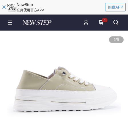
NewStep
開啟APP
立刻使用官方APP
0
1
/
6