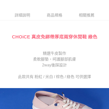
１．於結帳方式選擇「AFTEE先享後付」後，將跳轉至「AFTEE先享後付」
2.透過簡訊連結打開帳單後，可選擇「超商條碼／台灣大直營門市／銀行轉
付款後7-11取貨
結帳頁面，進行簡訊認證並確認金額後，即可完成結帳。
帳／街口支付／iPASS MONEY」等通路繳費。
２．訂單成立數日內，您將收到繳費通知簡訊。
每筆NT$80，滿NT$2,000(含以上)免運費
３．收到繳費通知簡訊後14天內，點擊此簡訊中的連結，可透過四大超商／
詳細說明
商品規格
相關推薦
【注意事項】
ATM／網路銀行／等多元方式進行付款，方視為交易完成。
宅配
1.本服務係由「台灣大哥大股份有限公司」（以下簡稱本公司）所提供，讓
※ 請注意：結帳手續完成當下不需立刻繳費，但若您需要取消訂單，請聯絡
用戶於交易時，得透過本服務購買商品或服務，並由商店將買賣／分期付款
免運費
購買商品的店家。未經商家同意取消之訂單仍視為有效，需透過AFTEE先享
買賣價金債權讓與本公司後，依約使用本公司帳單繳交帳款。
後付繳納相關費用。
2.基於同意付款使用「大哥付你分期」之契約關係目的，商店將以您的個人
CHOiCE 真皮免綁帶厚底兩穿休閒鞋 綠色
離島宅配
※ 交易是否成功請以「AFTEE先享後付 」之結帳頁面顯示為準，若有關於
資料（包含姓名、電話或地址）提供予台灣大哥大進項蒐集、處理及利用，
是否繳費成功／繳費後需取消欲退款等相關疑問，請聯繫「AFTEE先享後付
每筆NT$280
由本公司與您本人進行分期帳單所需資料之確認、核對及更正。
客戶支援中心」
https://netprotections.freshdesk.com/support/home
3.完整用戶服務條款，請詳閱以下連結：
https://oppay.tw/userRule
海外宅配
查看運費
精選牛皮製作
【注意事項】
１．透過由恩沛科技股份有限公司提供之「AFTEE先享後付」服務完成之交
柔軟腳墊，呵護腳部肌膚
易，需依本服務之必要範圍內提供個人資料，並將交易相關給付款項請求債
2way後踩設計
權轉讓予恩沛科技股份有限公司。
２．關於個人資料處理事宜，請瀏覽以下網址：
https://aftee.tw/terms/#terms3
此款共有 粉紅 / 米白 / 棕色 / 綠色 可供選擇
３．未成年的使用者請事先徵得法定代理人或監護人之同意方可使用
「AFTEE先享後付」，若未經同意申辦者引起之損失，本公司不負相關責
任。
４．使用「AFTEE先享後付」時，將依據個別帳號之用戶狀況，依本公司即
時審查核予不同之上限額度；若仍有額度不足之情形，本公司將視審查結果
請求用戶進行身份認證。
５．嚴禁一人註冊多個帳號或使用他人資訊註冊。若發現惡意使用之情形，