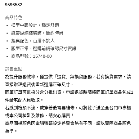
華南商業銀行
彰化商業銀行
合作金庫商業銀行
第一商業銀行
9596582
LINE Pay
上海商業儲蓄銀行
台北富邦商業銀行
華南商業銀行
彰化商業銀行
國泰世華商業銀行
兆豐國際商業銀行
Apple Pay
上海商業儲蓄銀行
台北富邦商業銀行
商品特色
臺灣中小企業銀行
台中商業銀行
國泰世華商業銀行
兆豐國際商業銀行
楔型中跟設計，穩定舒適
匯豐（台灣）商業銀行
華泰商業銀行
街口支付
臺灣中小企業銀行
台中商業銀行
織帶蝴蝶結裝飾，簡約時尚
聯邦商業銀行
遠東國際商業銀行
匯豐（台灣）商業銀行
華泰商業銀行
悠遊付
元大商業銀行
永豐商業銀行
經典配色，百搭不挑人
聯邦商業銀行
遠東國際商業銀行
玉山商業銀行
星展（台灣）商業銀行
版型正常，選購前請確認尺寸資訊
元大商業銀行
永豐商業銀行
Google Pay
台新國際商業銀行
中國信託商業銀行
玉山商業銀行
星展（台灣）商業銀行
商品型號：15748-00
台灣樂天信用卡公司
台新國際商業銀行
中國信託商業銀行
大哥付你分期
台灣樂天信用卡公司
銷售重點
相關說明
為提升服務效率，僅提供「退貨」無換貨服務，若有換貨需求，請
【大哥付你分期使用說明】
AFTEE先享後付
1.本服務由台灣大哥大提供，台灣大哥大用戶可立即使用無須另外申請。
直接辦理退貨後重新選購正確尺寸。
2.付款方式選擇「大哥付你分期」，訂單成立後會自動跳轉到大哥付的交易
相關說明
同筆訂單可能採分倉分批出貨，申請退貨時請將同筆訂單商品包成1
流程，驗證手機門號後，選擇欲分期的期數、繳款截止日，確認付款後即完
【關於「AFTEE先享後付」】
成交易。
件給宅配人員收取。
ATM付款
AFTEE先享後付是「在收到商品之後才付款」的支付方式。 讓您購物簡單
3.實際核准額度、可分期數及費用金額請依後續交易確認頁面所載為準。
若感到楦頭不適、或穿著後需要維修，可將鞋子送至全台門市專櫃
便利好安心！
4.訂單成立30分鐘內，如未前往確認交易或遇審核未通過，訂單將自動取
１．簡單：不需註冊會員、不需綁卡、不需儲值。
或本公司楦鞋及維修，請安心購買！
運送方式
消。如遇「轉專審核」未通過狀況，表示未達大哥付你分期系統評分，恕無
２．便利：只要手機號碼，簡訊認證，即可結帳。
法說明評估內容。
商品圖檔顏色因電腦螢幕設定差異會略有不同，請以實際商品顏色
３．安心：先確認商品／服務後，再付款。
宅配
【繳款方式說明】
為準。
1.分期款項不併入電信帳單，「大哥付你分期」於每月結算日後寄送繳費提
免運費
【「AFTEE先享後付」結帳流程】
醒簡訊。