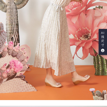
AI
找
尺
寸