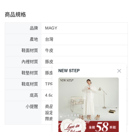
商品規格
品牌
MAGY
產地
台灣
鞋面材質
牛皮
內裡材質
豚皮
NEW STEP
鞋墊材質
豚皮
鞋底材質
TPR
底高
4.6cm
小提醒
商品圖片顏色會因拍攝燈光環境或個人螢幕
設定不同，而造成部份色差現象，顏色以實
際商品為主。