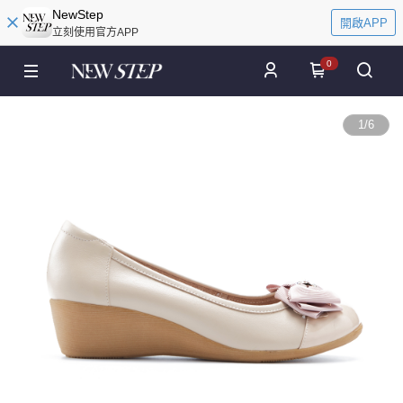
NewStep
開啟APP
立刻使用官方APP
0
1
/
6