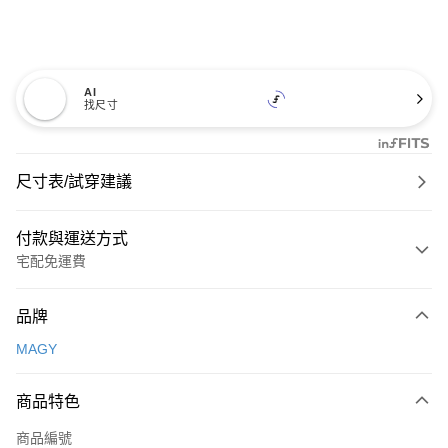
AI
找尺寸
尺寸表/試穿建議
付款與運送方式
宅配免運費
付款方式
品牌
信用卡一次付款
MAGY
信用卡分期付款
3 期 0 利率 每期
NT$726
21家銀行
商品特色
6 期 0 利率 每期
NT$363
21家銀行
合作金庫商業銀行
第一商業銀行
商品編號