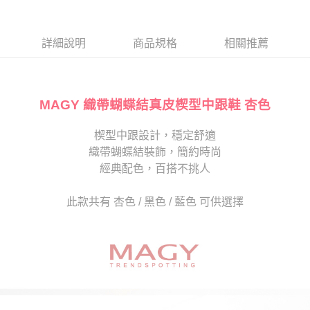
１．於結帳方式選擇「AFTEE先享後付」後，將跳轉至「AFTEE先享後付」
2.透過簡訊連結打開帳單後，可選擇「超商條碼／台灣大直營門市／銀行轉
離島宅配
結帳頁面，進行簡訊認證並確認金額後，即可完成結帳。
帳／街口支付／iPASS MONEY」等通路繳費。
２．訂單成立數日內，您將收到繳費通知簡訊。
每筆NT$280
３．收到繳費通知簡訊後14天內，點擊此簡訊中的連結，可透過四大超商／
詳細說明
商品規格
相關推薦
【注意事項】
ATM／網路銀行／等多元方式進行付款，方視為交易完成。
1.本服務係由「台灣大哥大股份有限公司」（以下簡稱本公司）所提供，讓
※ 請注意：結帳手續完成當下不需立刻繳費，但若您需要取消訂單，請聯絡
用戶於交易時，得透過本服務購買商品或服務，並由商店將買賣／分期付款
購買商品的店家。未經商家同意取消之訂單仍視為有效，需透過AFTEE先享
買賣價金債權讓與本公司後，依約使用本公司帳單繳交帳款。
後付繳納相關費用。
2.基於同意付款使用「大哥付你分期」之契約關係目的，商店將以您的個人
MAGY 織帶蝴蝶結真皮楔型中跟鞋 杏色
※ 交易是否成功請以「AFTEE先享後付 」之結帳頁面顯示為準，若有關於
資料（包含姓名、電話或地址）提供予台灣大哥大進項蒐集、處理及利用，
是否繳費成功／繳費後需取消欲退款等相關疑問，請聯繫「AFTEE先享後付
由本公司與您本人進行分期帳單所需資料之確認、核對及更正。
客戶支援中心」
https://netprotections.freshdesk.com/support/home
楔型中跟設計，穩定舒適
3.完整用戶服務條款，請詳閱以下連結：
https://oppay.tw/userRule
織帶蝴蝶結裝飾，簡約時尚
【注意事項】
１．透過由恩沛科技股份有限公司提供之「AFTEE先享後付」服務完成之交
經典配色，百搭不挑人
易，需依本服務之必要範圍內提供個人資料，並將交易相關給付款項請求債
權轉讓予恩沛科技股份有限公司。
此款共有 杏色 / 黑色 / 藍色 可供選擇
２．關於個人資料處理事宜，請瀏覽以下網址：
https://aftee.tw/terms/#terms3
３．未成年的使用者請事先徵得法定代理人或監護人之同意方可使用
「AFTEE先享後付」，若未經同意申辦者引起之損失，本公司不負相關責
任。
４．使用「AFTEE先享後付」時，將依據個別帳號之用戶狀況，依本公司即
時審查核予不同之上限額度；若仍有額度不足之情形，本公司將視審查結果
請求用戶進行身份認證。
５．嚴禁一人註冊多個帳號或使用他人資訊註冊。若發現惡意使用之情形，