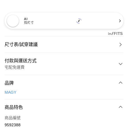
AI
找尺寸
尺寸表/試穿建議
付款與運送方式
宅配免運費
付款方式
品牌
信用卡一次付款
MAGY
信用卡分期付款
3 期 0 利率 每期
NT$660
21家銀行
商品特色
6 期 0 利率 每期
NT$330
21家銀行
合作金庫商業銀行
第一商業銀行
商品編號
華南商業銀行
彰化商業銀行
合作金庫商業銀行
第一商業銀行
9592388
LINE Pay
上海商業儲蓄銀行
台北富邦商業銀行