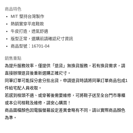
華南商業銀行
彰化商業銀行
國泰世華商業銀行
兆豐國際商業銀行
Apple Pay
上海商業儲蓄銀行
台北富邦商業銀行
商品特色
臺灣中小企業銀行
台中商業銀行
國泰世華商業銀行
兆豐國際商業銀行
MIT 堅持台灣製作
匯豐（台灣）商業銀行
華泰商業銀行
街口支付
臺灣中小企業銀行
台中商業銀行
熱銷實穿平底鞋款
聯邦商業銀行
遠東國際商業銀行
匯豐（台灣）商業銀行
華泰商業銀行
悠遊付
元大商業銀行
永豐商業銀行
牛皮打造，透氣舒適
聯邦商業銀行
遠東國際商業銀行
玉山商業銀行
星展（台灣）商業銀行
版型正常，選購前請確認尺寸資訊
元大商業銀行
永豐商業銀行
Google Pay
台新國際商業銀行
中國信託商業銀行
玉山商業銀行
星展（台灣）商業銀行
商品型號：16701-04
台灣樂天信用卡公司
台新國際商業銀行
中國信託商業銀行
大哥付你分期
台灣樂天信用卡公司
銷售重點
相關說明
為提升服務效率，僅提供「退貨」無換貨服務，若有換貨需求，請
【大哥付你分期使用說明】
AFTEE先享後付
1.本服務由台灣大哥大提供，台灣大哥大用戶可立即使用無須另外申請。
直接辦理退貨後重新選購正確尺寸。
2.付款方式選擇「大哥付你分期」，訂單成立後會自動跳轉到大哥付的交易
相關說明
同筆訂單可能採分倉分批出貨，申請退貨時請將同筆訂單商品包成1
流程，驗證手機門號後，選擇欲分期的期數、繳款截止日，確認付款後即完
【關於「AFTEE先享後付」】
成交易。
件給宅配人員收取。
ATM付款
AFTEE先享後付是「在收到商品之後才付款」的支付方式。 讓您購物簡單
3.實際核准額度、可分期數及費用金額請依後續交易確認頁面所載為準。
若感到楦頭不適、或穿著後需要維修，可將鞋子送至全台門市專櫃
便利好安心！
4.訂單成立30分鐘內，如未前往確認交易或遇審核未通過，訂單將自動取
１．簡單：不需註冊會員、不需綁卡、不需儲值。
或本公司楦鞋及維修，請安心購買！
運送方式
消。如遇「轉專審核」未通過狀況，表示未達大哥付你分期系統評分，恕無
２．便利：只要手機號碼，簡訊認證，即可結帳。
法說明評估內容。
商品圖檔顏色因電腦螢幕設定差異會略有不同，請以實際商品顏色
３．安心：先確認商品／服務後，再付款。
付款後全家取貨
【繳款方式說明】
為準。
1.分期款項不併入電信帳單，「大哥付你分期」於每月結算日後寄送繳費提
每筆NT$80，滿NT$2,000(含以上)免運費
【「AFTEE先享後付」結帳流程】
醒簡訊。
１．於結帳方式選擇「AFTEE先享後付」後，將跳轉至「AFTEE先享後付」
2.透過簡訊連結打開帳單後，可選擇「超商條碼／台灣大直營門市／銀行轉
付款後7-11取貨
結帳頁面，進行簡訊認證並確認金額後，即可完成結帳。