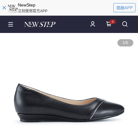
NewStep
開啟APP
立刻使用官方APP
0
1
/
6