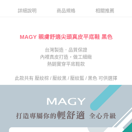
帳／街口支付／iPASS MONEY」等通路繳費。
２．訂單成立數日內，您將收到繳費通知簡訊。
每筆NT$80，滿NT$2,000(含以上)免運費
３．收到繳費通知簡訊後14天內，點擊此簡訊中的連結，可透過四大超商／
詳細說明
商品規格
相關推薦
【注意事項】
ATM／網路銀行／等多元方式進行付款，方視為交易完成。
宅配
1.本服務係由「台灣大哥大股份有限公司」（以下簡稱本公司）所提供，讓
※ 請注意：結帳手續完成當下不需立刻繳費，但若您需要取消訂單，請聯絡
用戶於交易時，得透過本服務購買商品或服務，並由商店將買賣／分期付款
免運費
購買商品的店家。未經商家同意取消之訂單仍視為有效，需透過AFTEE先享
買賣價金債權讓與本公司後，依約使用本公司帳單繳交帳款。
後付繳納相關費用。
2.基於同意付款使用「大哥付你分期」之契約關係目的，商店將以您的個人
MAGY 親膚舒適尖頭真皮平底鞋 黑色
離島宅配
※ 交易是否成功請以「AFTEE先享後付 」之結帳頁面顯示為準，若有關於
資料（包含姓名、電話或地址）提供予台灣大哥大進項蒐集、處理及利用，
是否繳費成功／繳費後需取消欲退款等相關疑問，請聯繫「AFTEE先享後付
每筆NT$280
由本公司與您本人進行分期帳單所需資料之確認、核對及更正。
客戶支援中心」
https://netprotections.freshdesk.com/support/home
台灣製造．品質保證
3.完整用戶服務條款，請詳閱以下連結：
https://oppay.tw/userRule
海外宅配
查看運費
內裡真皮打造，做工細緻
【注意事項】
１．透過由恩沛科技股份有限公司提供之「AFTEE先享後付」服務完成之交
熱銷實穿平底鞋款
易，需依本服務之必要範圍內提供個人資料，並將交易相關給付款項請求債
權轉讓予恩沛科技股份有限公司。
此款共有 壓紋棕 / 壓紋黑 / 壓紋藍 / 黑色 可供選擇
２．關於個人資料處理事宜，請瀏覽以下網址：
https://aftee.tw/terms/#terms3
３．未成年的使用者請事先徵得法定代理人或監護人之同意方可使用
「AFTEE先享後付」，若未經同意申辦者引起之損失，本公司不負相關責
任。
４．使用「AFTEE先享後付」時，將依據個別帳號之用戶狀況，依本公司即
時審查核予不同之上限額度；若仍有額度不足之情形，本公司將視審查結果
請求用戶進行身份認證。
５．嚴禁一人註冊多個帳號或使用他人資訊註冊。若發現惡意使用之情形，
恩沛科技股份有限公司將有權停止該用戶之使用額度並採取法律行動。