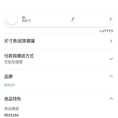
AI
找尺寸
尺寸表/試穿建議
付款與運送方式
宅配免運費
付款方式
品牌
信用卡一次付款
MAGY
信用卡分期付款
3 期 0 利率 每期
NT$660
21家銀行
商品特色
6 期 0 利率 每期
NT$330
21家銀行
合作金庫商業銀行
第一商業銀行
商品編號
華南商業銀行
彰化商業銀行
合作金庫商業銀行
第一商業銀行
9591184
LINE Pay
上海商業儲蓄銀行
台北富邦商業銀行