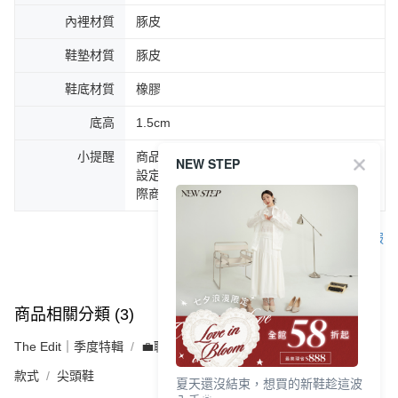
內裡材質
豚皮
鞋墊材質
豚皮
鞋底材質
橡膠
底高
1.5cm
小提醒
商品圖片顏色會因拍攝燈光環境或個人螢幕
NEW STEP
設定不同，而造成部份色差現象，顏色以實
際商品為主。
客服
商品相關分類 (3)
查看全部
The Edit｜季度特輯
💼職感女子生活誌．上班制鞋特輯
款式
尖頭鞋
夏天還沒結束，想買的新鞋趁這波