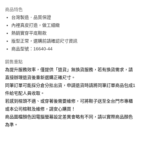
華南商業銀行
彰化商業銀行
國泰世華商業銀行
兆豐國際商業銀行
Apple Pay
上海商業儲蓄銀行
台北富邦商業銀行
商品特色
臺灣中小企業銀行
台中商業銀行
國泰世華商業銀行
兆豐國際商業銀行
台灣製造．品質保證
匯豐（台灣）商業銀行
華泰商業銀行
街口支付
臺灣中小企業銀行
台中商業銀行
內裡真皮打造，做工細緻
聯邦商業銀行
遠東國際商業銀行
匯豐（台灣）商業銀行
華泰商業銀行
悠遊付
元大商業銀行
永豐商業銀行
熱銷實穿平底鞋款
聯邦商業銀行
遠東國際商業銀行
玉山商業銀行
星展（台灣）商業銀行
版型正常，選購前請確認尺寸資訊
元大商業銀行
永豐商業銀行
Google Pay
台新國際商業銀行
中國信託商業銀行
玉山商業銀行
星展（台灣）商業銀行
商品型號：16640-44
台灣樂天信用卡公司
台新國際商業銀行
中國信託商業銀行
大哥付你分期
台灣樂天信用卡公司
銷售重點
相關說明
為提升服務效率，僅提供「退貨」無換貨服務，若有換貨需求，請
【大哥付你分期使用說明】
AFTEE先享後付
1.本服務由台灣大哥大提供，台灣大哥大用戶可立即使用無須另外申請。
直接辦理退貨後重新選購正確尺寸。
2.付款方式選擇「大哥付你分期」，訂單成立後會自動跳轉到大哥付的交易
相關說明
同筆訂單可能採分倉分批出貨，申請退貨時請將同筆訂單商品包成1
流程，驗證手機門號後，選擇欲分期的期數、繳款截止日，確認付款後即完
【關於「AFTEE先享後付」】
成交易。
件給宅配人員收取。
ATM付款
AFTEE先享後付是「在收到商品之後才付款」的支付方式。 讓您購物簡單
3.實際核准額度、可分期數及費用金額請依後續交易確認頁面所載為準。
若感到楦頭不適、或穿著後需要維修，可將鞋子送至全台門市專櫃
便利好安心！
4.訂單成立30分鐘內，如未前往確認交易或遇審核未通過，訂單將自動取
１．簡單：不需註冊會員、不需綁卡、不需儲值。
或本公司楦鞋及維修，請安心購買！
運送方式
消。如遇「轉專審核」未通過狀況，表示未達大哥付你分期系統評分，恕無
２．便利：只要手機號碼，簡訊認證，即可結帳。
法說明評估內容。
商品圖檔顏色因電腦螢幕設定差異會略有不同，請以實際商品顏色
３．安心：先確認商品／服務後，再付款。
付款後全家取貨
【繳款方式說明】
為準。
1.分期款項不併入電信帳單，「大哥付你分期」於每月結算日後寄送繳費提
每筆NT$80，滿NT$2,000(含以上)免運費
【「AFTEE先享後付」結帳流程】
醒簡訊。
１．於結帳方式選擇「AFTEE先享後付」後，將跳轉至「AFTEE先享後付」
2.透過簡訊連結打開帳單後，可選擇「超商條碼／台灣大直營門市／銀行轉
付款後7-11取貨
結帳頁面，進行簡訊認證並確認金額後，即可完成結帳。