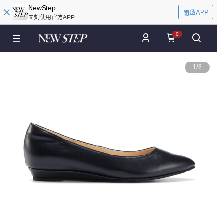
NewStep
開啟APP
立刻使用官方APP
0
1
/
6