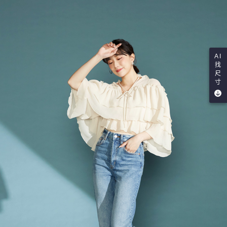
AI
找
尺
寸