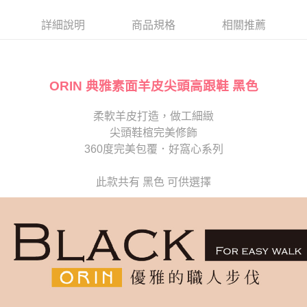
帳／街口支付／iPASS MONEY」等通路繳費。
２．訂單成立數日內，您將收到繳費通知簡訊。
每筆NT$280
３．收到繳費通知簡訊後14天內，點擊此簡訊中的連結，可透過四大超商／
詳細說明
商品規格
相關推薦
【注意事項】
ATM／網路銀行／等多元方式進行付款，方視為交易完成。
1.本服務係由「台灣大哥大股份有限公司」（以下簡稱本公司）所提供，讓
※ 請注意：結帳手續完成當下不需立刻繳費，但若您需要取消訂單，請聯絡
用戶於交易時，得透過本服務購買商品或服務，並由商店將買賣／分期付款
購買商品的店家。未經商家同意取消之訂單仍視為有效，需透過AFTEE先享
買賣價金債權讓與本公司後，依約使用本公司帳單繳交帳款。
後付繳納相關費用。
2.基於同意付款使用「大哥付你分期」之契約關係目的，商店將以您的個人
ORIN 典雅素面羊皮尖頭高跟鞋 黑色
※ 交易是否成功請以「AFTEE先享後付 」之結帳頁面顯示為準，若有關於
資料（包含姓名、電話或地址）提供予台灣大哥大進項蒐集、處理及利用，
是否繳費成功／繳費後需取消欲退款等相關疑問，請聯繫「AFTEE先享後付
由本公司與您本人進行分期帳單所需資料之確認、核對及更正。
客戶支援中心」
https://netprotections.freshdesk.com/support/home
柔軟羊皮打造，做工細緻
3.完整用戶服務條款，請詳閱以下連結：
https://oppay.tw/userRule
尖頭鞋楦完美修飾
【注意事項】
１．透過由恩沛科技股份有限公司提供之「AFTEE先享後付」服務完成之交
360度完美包覆．好窩心系列
易，需依本服務之必要範圍內提供個人資料，並將交易相關給付款項請求債
權轉讓予恩沛科技股份有限公司。
此款共有 黑色 可供選擇
２．關於個人資料處理事宜，請瀏覽以下網址：
https://aftee.tw/terms/#terms3
３．未成年的使用者請事先徵得法定代理人或監護人之同意方可使用
「AFTEE先享後付」，若未經同意申辦者引起之損失，本公司不負相關責
任。
４．使用「AFTEE先享後付」時，將依據個別帳號之用戶狀況，依本公司即
時審查核予不同之上限額度；若仍有額度不足之情形，本公司將視審查結果
請求用戶進行身份認證。
５．嚴禁一人註冊多個帳號或使用他人資訊註冊。若發現惡意使用之情形，
恩沛科技股份有限公司將有權停止該用戶之使用額度並採取法律行動。