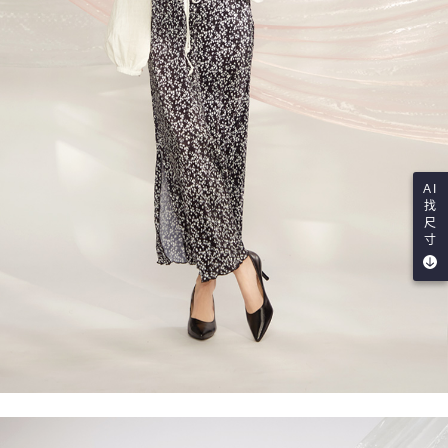
AI
找
尺
寸