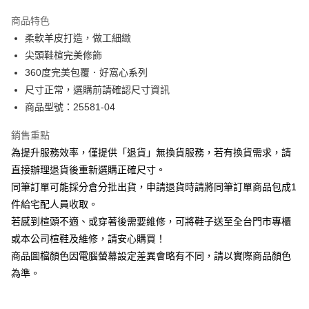
華南商業銀行
彰化商業銀行
國泰世華商業銀行
兆豐國際商業銀行
Apple Pay
上海商業儲蓄銀行
台北富邦商業銀行
商品特色
臺灣中小企業銀行
台中商業銀行
國泰世華商業銀行
兆豐國際商業銀行
柔軟羊皮打造，做工細緻
匯豐（台灣）商業銀行
華泰商業銀行
街口支付
臺灣中小企業銀行
台中商業銀行
尖頭鞋楦完美修飾
聯邦商業銀行
遠東國際商業銀行
匯豐（台灣）商業銀行
華泰商業銀行
悠遊付
元大商業銀行
永豐商業銀行
360度完美包覆．好窩心系列
聯邦商業銀行
遠東國際商業銀行
玉山商業銀行
星展（台灣）商業銀行
尺寸正常，選購前請確認尺寸資訊
元大商業銀行
永豐商業銀行
Google Pay
台新國際商業銀行
中國信託商業銀行
玉山商業銀行
星展（台灣）商業銀行
商品型號：25581-04
台灣樂天信用卡公司
台新國際商業銀行
中國信託商業銀行
大哥付你分期
台灣樂天信用卡公司
銷售重點
相關說明
為提升服務效率，僅提供「退貨」無換貨服務，若有換貨需求，請
【大哥付你分期使用說明】
AFTEE先享後付
1.本服務由台灣大哥大提供，台灣大哥大用戶可立即使用無須另外申請。
直接辦理退貨後重新選購正確尺寸。
2.付款方式選擇「大哥付你分期」，訂單成立後會自動跳轉到大哥付的交易
相關說明
同筆訂單可能採分倉分批出貨，申請退貨時請將同筆訂單商品包成1
流程，驗證手機門號後，選擇欲分期的期數、繳款截止日，確認付款後即完
【關於「AFTEE先享後付」】
成交易。
件給宅配人員收取。
ATM付款
AFTEE先享後付是「在收到商品之後才付款」的支付方式。 讓您購物簡單
3.實際核准額度、可分期數及費用金額請依後續交易確認頁面所載為準。
若感到楦頭不適、或穿著後需要維修，可將鞋子送至全台門市專櫃
便利好安心！
4.訂單成立30分鐘內，如未前往確認交易或遇審核未通過，訂單將自動取
１．簡單：不需註冊會員、不需綁卡、不需儲值。
或本公司楦鞋及維修，請安心購買！
運送方式
消。如遇「轉專審核」未通過狀況，表示未達大哥付你分期系統評分，恕無
２．便利：只要手機號碼，簡訊認證，即可結帳。
法說明評估內容。
商品圖檔顏色因電腦螢幕設定差異會略有不同，請以實際商品顏色
３．安心：先確認商品／服務後，再付款。
宅配
【繳款方式說明】
為準。
1.分期款項不併入電信帳單，「大哥付你分期」於每月結算日後寄送繳費提
免運費
【「AFTEE先享後付」結帳流程】
醒簡訊。
１．於結帳方式選擇「AFTEE先享後付」後，將跳轉至「AFTEE先享後付」
2.透過簡訊連結打開帳單後，可選擇「超商條碼／台灣大直營門市／銀行轉
離島宅配
結帳頁面，進行簡訊認證並確認金額後，即可完成結帳。