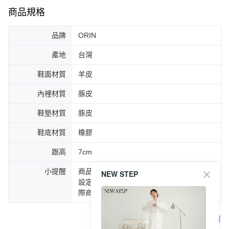
商品規格
品牌
ORIN
產地
台灣
鞋面材質
羊皮
內裡材質
豚皮
鞋墊材質
豚皮
鞋底材質
橡膠
跟高
7cm
小提醒
商品圖片顏色會因拍攝燈光環境或個人螢幕
NEW STEP
設定不同，而造成部份色差現象，顏色以實
際商品為主。
客服