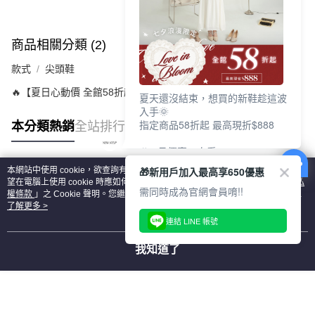
商品相關分類 (2)
款式
尖頭鞋
🔥【夏日心動價 全館58折起 】
夏天還沒結束，想買的新鞋趁這波
入手🌞
指定商品58折起 最高現折$888
本分類熱銷
全站排行
🎉 8月優惠一次看
①LINE購物最高10%回饋
🎁新用戶加入最高享650優惠
本網站中使用 cookie，欲查詢有關本網站使用 cookie 方式之詳情，及若您不希
②每周限定品現折200
熱門標籤
望在電腦上使用 cookie 時應如何變更電腦的 cookie 設定，請參閱本網站「
隱私
③指定商品58折起 最高現折$888
需同時成為官網會員唷!!
權條款
」之 Cookie 聲明。您繼續使用本網站即表示您同意本公司得按本網站使
用條款之 Cookie 聲明使用 cookie。
了解更多 >
上班鞋、休閒鞋、涼鞋一次逛齊
連結 LINE 帳號
好搭、出遊好走、聚會也漂亮
我知道了