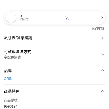
AI
找尺寸
尺寸表/試穿建議
付款與運送方式
宅配免運費
付款方式
品牌
信用卡一次付款
ORIN
信用卡分期付款
3 期 0 利率 每期
NT$826
21家銀行
商品特色
6 期 0 利率 每期
NT$413
21家銀行
合作金庫商業銀行
第一商業銀行
商品編號
華南商業銀行
彰化商業銀行
合作金庫商業銀行
第一商業銀行
9590194
LINE Pay
上海商業儲蓄銀行
台北富邦商業銀行