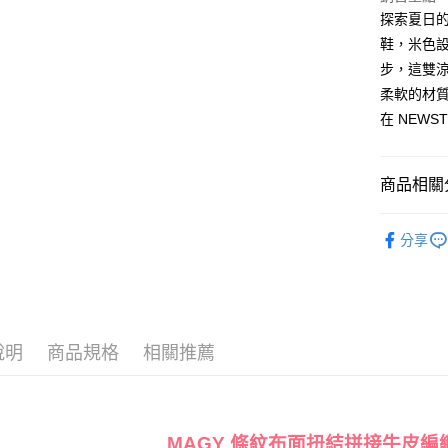
台灣樂
台新國
大哥付你
探索夏日的
台灣樂
相關說明
鞋，米色
【大哥付
步，這雙
AFTEE先
1.本服務
柔軟的材
2.付款方
相關說明
流程，驗
在 NEW
【關於「A
ATM付款
完成交易
AFTEE
3.實際核
便利好安
4.訂單成
１．簡單
商品相關分
消。如遇
２．便利
運送方式
無法說明
３．安心
款式
【繳款方
涼
付款後全
分享
1.分期款
【「AFT
The Edi
醒簡訊。
每筆NT$8
１．於結帳
2.透過簡
付」結帳
🔥【夏日
帳／街口支
付款後7-1
２．訂單
３．收到繳
每筆NT$8
【注意事
／ATM／
1.本服務
說明
商品規格
相關推薦
※ 請注意
宅配
用戶於交
絡購買商品
款買賣價
先享後付
免運費
2.基於同
※ 交易是
資料（包
是否繳費成
離島宅配
用，由本
MAGY 條紋布面扭結拼接牛皮編
付客戶支