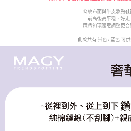
每筆NT$2
3.完整用
【注意事
條紋布面與牛皮妝點鞋
海外宅配
１．透過由
前高後高平穩、好走
交易，需
求債權轉
踝帶釦環隨意調整更合
２．關於
https://aft
此款共有 米色 / 藍色 可
３．未成
「AFTE
任。
４．使用「
即時審查
結果請求
５．嚴禁
形，恩沛
動。