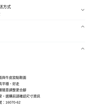
送方式
費
次付款
期付款
0 利率 每期
NT$726
21家銀行
0 利率 每期
NT$363
21家銀行
庫商業銀行
第一商業銀行
業銀行
彰化商業銀行
庫商業銀行
第一商業銀行
業儲蓄銀行
台北富邦商業銀行
業銀行
彰化商業銀行
華商業銀行
兆豐國際商業銀行
面與牛皮妝點鞋面
業儲蓄銀行
台北富邦商業銀行
小企業銀行
台中商業銀行
高平穩、好走
華商業銀行
兆豐國際商業銀行
台灣）商業銀行
華泰商業銀行
小企業銀行
台中商業銀行
環隨意調整更合腳
業銀行
遠東國際商業銀行
台灣）商業銀行
華泰商業銀行
常，選購前請確認尺寸資訊
業銀行
永豐商業銀行
業銀行
遠東國際商業銀行
：16070-62
業銀行
星展（台灣）商業銀行
業銀行
永豐商業銀行
y
際商業銀行
中國信託商業銀行
業銀行
星展（台灣）商業銀行