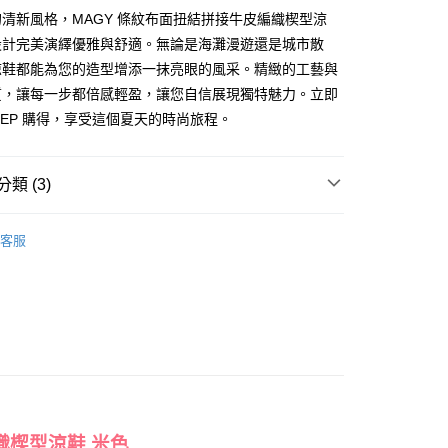
天信用卡公司
際商業銀行
中國信託商業銀行
分期
清新風格，MAGY 條紋布面扭結拼接牛皮編織楔型涼
天信用卡公司
設計完美演繹優雅與舒適。無論是海灘漫遊還是城市散
你分期使用說明】
涼鞋都能為您的造型增添一抹亮眼的風采。精緻的工藝與
享後付
由台灣大哥大提供，台灣大哥大用戶可立即使用無須另外申請。
質，讓每一步都倍感輕盈，讓您自信展現獨特魅力。立即
式選擇「大哥付你分期」，訂單成立後會自動跳轉到大哥付的交易
證手機門號後，選擇欲分期的期數、繳款截止日，確認付款後即
STEP 購得，享受這個夏天的時尚旅程。
FTEE先享後付」】
。
先享後付是「在收到商品之後才付款」的支付方式。 讓您購物簡單
准額度、可分期數及費用金額請依後續交易確認頁面所載為準。
心！
立30分鐘內，如未前往確認交易或遇審核未通過，訂單將自動取
：不需註冊會員、不需綁卡、不需儲值。
類 (3)
「轉專審核」未通過狀況，表示未達大哥付你分期系統評分，恕
：只要手機號碼，簡訊認證，即可結帳。
評估內容。
：先確認商品／服務後，再付款。
式說明】
鞋、拖鞋
家取貨
客服
項不併入電信帳單，「大哥付你分期」於每月結算日後寄送繳費提
EE先享後付」結帳流程】
t｜季度特輯
☀️Soft Boho．涼鞋系列
0，滿NT$2,000(含以上)免運費
方式選擇「AFTEE先享後付」後，將跳轉至「AFTEE先享後
訊連結打開帳單後，可選擇「超商條碼／台灣大直營門市／銀行轉
頁面，進行簡訊認證並確認金額後，即可完成結帳。
心動價 全館58折起 】
付／iPASS MONEY」等通路繳費。
1取貨
成立數日內，您將收到繳費通知簡訊。
費通知簡訊後14天內，點擊此簡訊中的連結，可透過四大超商
0，滿NT$2,000(含以上)免運費
項】
網路銀行／等多元方式進行付款，方視為交易完成。
係由「台灣大哥大股份有限公司」（以下簡稱本公司）所提供，讓
：結帳手續完成當下不需立刻繳費，但若您需要取消訂單，請聯
易時，得透過本服務購買商品或服務，並由商店將買賣／分期付
的店家。未經商家同意取消之訂單仍視為有效，需透過AFTEE
金債權讓與本公司後，依約使用本公司帳單繳交帳款。
繳納相關費用。
意付款使用「大哥付你分期」之契約關係目的，商店將以您的個人
否成功請以「AFTEE先享後付 」之結帳頁面顯示為準，若有關於
含姓名、電話或地址）提供予台灣大哥大進項蒐集、處理及利
功／繳費後需取消欲退款等相關疑問，請聯繫「AFTEE先享後
公司與您本人進行分期帳單所需資料之確認、核對及更正。
織楔型涼鞋 米色
援中心」
https://netprotections.freshdesk.com/support/home