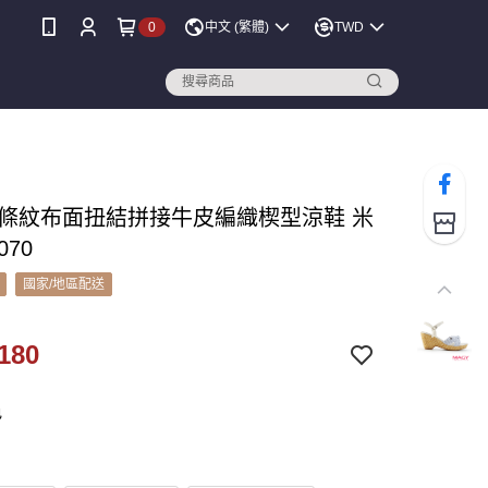
0
中文 (繁體)
TWD
Y 條紋布面扭結拼接牛皮編織楔型涼鞋 米
070
國家/地區配送
180
色