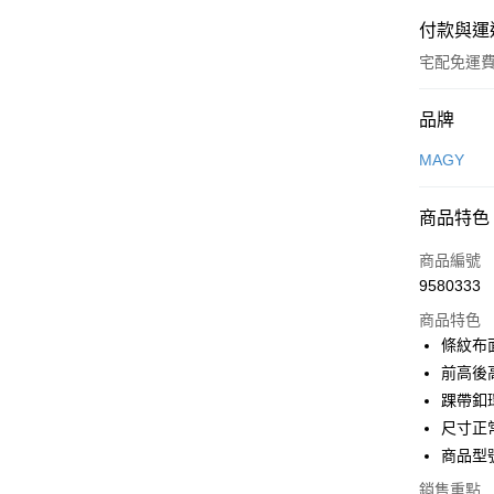
付款與運
宅配免運
付款方式
品牌
信用卡一
MAGY
信用卡分
商品特色
3 期 
商品編號
6 期 
合作金
9580333
華南商
合作金
LINE Pay
上海商
商品特色
華南商
國泰世
條紋布
Apple Pay
上海商
臺灣中
前高後
國泰世
匯豐（
街口支付
臺灣中
踝帶釦
聯邦商
匯豐（
尺寸正
悠遊付
元大商
聯邦商
商品型號
玉山商
元大商
Google Pa
台新國
玉山商
銷售重點