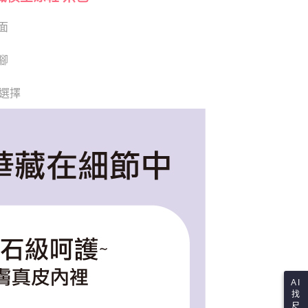
80
戶服務條款，請詳閱以下連結：
https://oppay.tw/userRule
項】
面
查看運費
恩沛科技股份有限公司提供之「AFTEE先享後付」服務完成之
依本服務之必要範圍內提供個人資料，並將交易相關給付款項請
讓予恩沛科技股份有限公司。
腳
個人資料處理事宜，請瀏覽以下網址：
ee.tw/terms/#terms3
供選擇
年的使用者請事先徵得法定代理人或監護人之同意方可使用
E先享後付」，若未經同意申辦者引起之損失，本公司不負相關責
AFTEE先享後付」時，將依據個別帳號之用戶狀況，依本公司
核予不同之上限額度；若仍有額度不足之情形，本公司將視審查
用戶進行身份認證。
一人註冊多個帳號或使用他人資訊註冊。若發現惡意使用之情
科技股份有限公司將有權停止該用戶之使用額度並採取法律行
AI
找
尺