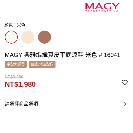
顏色：米色
MAGY 典雅編織真皮平底涼鞋 米色 # 16041
宅配免運費
國家/地區配送
NT$3,280
NT$1,980
請選擇商品選項