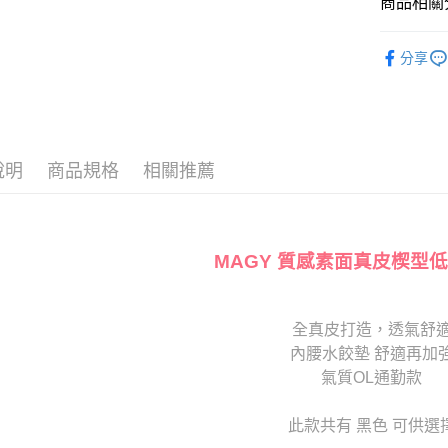
商品相關分
台灣樂
相關說明
【大哥付
The Edi
AFTEE先
1.本服務
分享
2.付款方
相關說明
🔥【夏日
流程，驗
【關於「A
ATM付款
完成交易
AFTEE
3.實際核
便利好安
4.訂單成
１．簡單
消。如遇
２．便利
說明
商品規格
相關推薦
運送方式
無法說明
３．安心
【繳款方
付款後全
1.分期款
【「AFT
醒簡訊。
每筆NT$8
１．於結帳
2.透過簡
付」結帳
MAGY 質感素面真皮楔型低
帳／街口支
付款後7-1
２．訂單
３．收到繳
每筆NT$8
【注意事
／ATM／
1.本服務
※ 請注意
全真皮打造，透氣舒
宅配
用戶於交
絡購買商品
內腰水餃墊 舒適再加
款買賣價
先享後付
免運費
2.基於同
氣質OL通勤款
※ 交易是
資料（包
是否繳費成
離島宅配
用，由本
付客戶支
此款共有 黑色 可供選
每筆NT$2
3.完整用