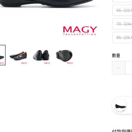
55（22
70（24
85（25
數量
付款與運