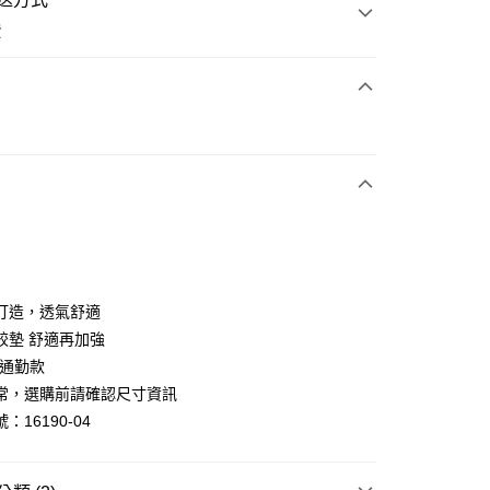
費
次付款
期付款
0 利率 每期
NT$660
21家銀行
0 利率 每期
NT$330
21家銀行
庫商業銀行
第一商業銀行
業銀行
彰化商業銀行
庫商業銀行
第一商業銀行
業儲蓄銀行
台北富邦商業銀行
業銀行
彰化商業銀行
華商業銀行
兆豐國際商業銀行
打造，透氣舒適
業儲蓄銀行
台北富邦商業銀行
小企業銀行
台中商業銀行
餃墊 舒適再加強
華商業銀行
兆豐國際商業銀行
台灣）商業銀行
華泰商業銀行
小企業銀行
台中商業銀行
L通勤款
業銀行
遠東國際商業銀行
台灣）商業銀行
華泰商業銀行
常，選購前請確認尺寸資訊
業銀行
永豐商業銀行
業銀行
遠東國際商業銀行
：16190-04
業銀行
星展（台灣）商業銀行
業銀行
永豐商業銀行
y
際商業銀行
中國信託商業銀行
業銀行
星展（台灣）商業銀行
天信用卡公司
際商業銀行
中國信託商業銀行
分期