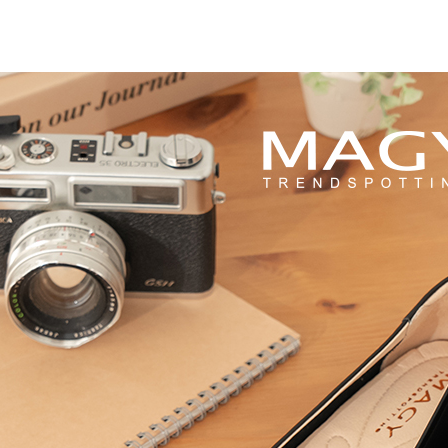
【注意事
海外宅配
１．透過由
交易，需
求債權轉
２．關於
https://aft
３．未成
「AFTE
任。
４．使用「
即時審查
結果請求
５．嚴禁
形，恩沛
動。