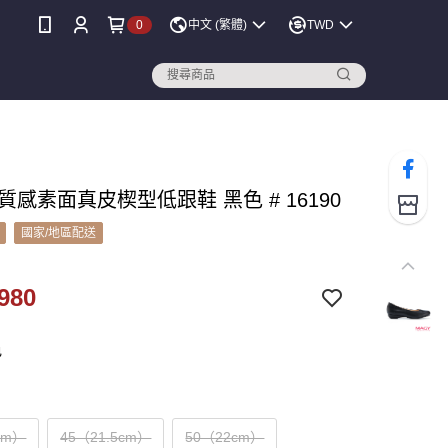
0
中文 (繁體)
TWD
 質感素面真皮楔型低跟鞋 黑色 # 16190
國家/地區配送
980
色
cm）
45（21.5cm）
50（22cm）