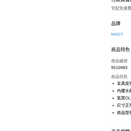
宅配免運
付款方式
品牌
信用卡一
MAGY
信用卡分
商品特色
3 期 
商品編號
6 期 
合作金
9510983
華南商
合作金
LINE Pay
上海商
商品特色
華南商
國泰世
全真皮
Apple Pay
上海商
臺灣中
內腰水
國泰世
匯豐（
街口支付
臺灣中
氣質O
聯邦商
匯豐（
尺寸正
悠遊付
元大商
聯邦商
商品型號
玉山商
元大商
Google Pa
台新國
玉山商
台灣樂
台新國
大哥付你