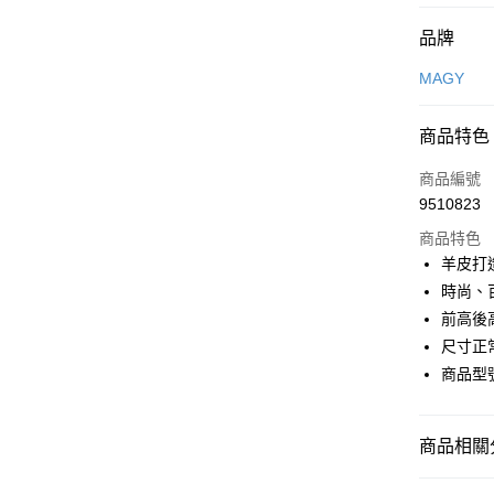
付款方式
品牌
信用卡一
MAGY
信用卡分
商品特色
3 期 
商品編號
6 期 
合作金
9510823
華南商
合作金
LINE Pay
上海商
商品特色
華南商
國泰世
羊皮打
Apple Pay
上海商
臺灣中
時尚、
國泰世
匯豐（
街口支付
臺灣中
前高後
聯邦商
匯豐（
尺寸正
悠遊付
元大商
聯邦商
商品型號
玉山商
元大商
Google Pa
台新國
玉山商
台灣樂
台新國
大哥付你
商品相關分
台灣樂
相關說明
【大哥付
The Edi