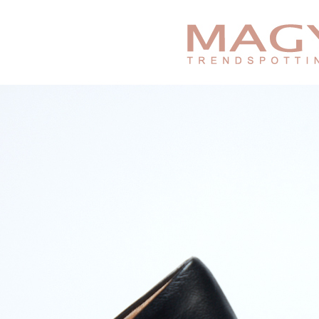
求債權轉
２．關於
https://aft
３．未成
「AFTE
任。
４．使用「
即時審查
結果請求
５．嚴禁
形，恩沛
動。