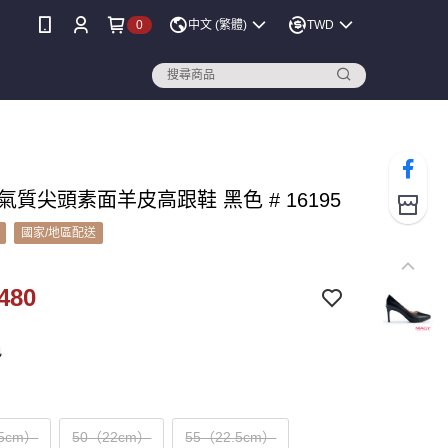
0
中文 (繁體)
TWD
 氣質尖頭素面羊皮高跟鞋 黑色 # 16195
國家/地區配送
480
色
.5cm）
50（22cm）
55（22.5cm）