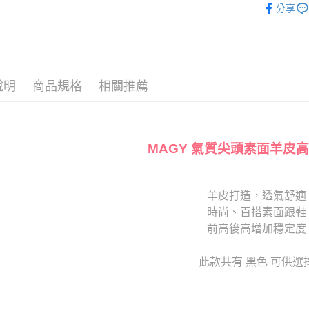
AFTEE先
1.本服務
分享
2.付款方
相關說明
款式
尖
流程，驗
【關於「A
ATM付款
完成交易
🔥【夏日
AFTEE
3.實際核
便利好安
4.訂單成
１．簡單
消。如遇
２．便利
說明
商品規格
相關推薦
運送方式
無法說明
３．安心
【繳款方
付款後全
1.分期款
【「AFT
醒簡訊。
每筆NT$8
１．於結帳
2.透過簡
付」結帳
MAGY 氣質尖頭素面羊皮高
帳／街口支
付款後7-1
２．訂單
３．收到繳
每筆NT$8
【注意事
／ATM／
1.本服務
※ 請注意
羊皮打造，透氣舒適
宅配
用戶於交
絡購買商品
時尚、百搭素面跟鞋
款買賣價
先享後付
免運費
2.基於同
前高後高增加穩定度
※ 交易是
資料（包
是否繳費成
離島宅配
用，由本
付客戶支
此款共有 黑色 可供選
每筆NT$2
3.完整用
【注意事
海外宅配
１．透過由
交易，需