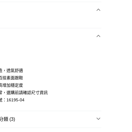
次付款
期付款
0 利率 每期
NT$826
21家銀行
0 利率 每期
NT$413
21家銀行
庫商業銀行
第一商業銀行
業銀行
彰化商業銀行
庫商業銀行
第一商業銀行
業儲蓄銀行
台北富邦商業銀行
業銀行
彰化商業銀行
華商業銀行
兆豐國際商業銀行
造，透氣舒適
業儲蓄銀行
台北富邦商業銀行
小企業銀行
台中商業銀行
百搭素面跟鞋
華商業銀行
兆豐國際商業銀行
台灣）商業銀行
華泰商業銀行
小企業銀行
台中商業銀行
高增加穩定度
業銀行
遠東國際商業銀行
台灣）商業銀行
華泰商業銀行
常，選購前請確認尺寸資訊
業銀行
永豐商業銀行
業銀行
遠東國際商業銀行
：16195-04
業銀行
星展（台灣）商業銀行
業銀行
永豐商業銀行
y
際商業銀行
中國信託商業銀行
業銀行
星展（台灣）商業銀行
天信用卡公司
際商業銀行
中國信託商業銀行
分期
類 (3)
天信用卡公司
你分期使用說明】
t｜季度特輯
💼職感女子生活誌．上班制鞋特輯