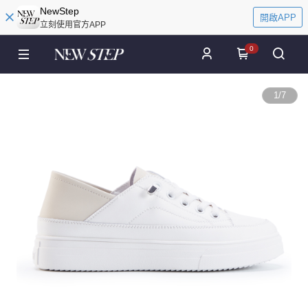
NewStep
開啟APP
立刻使用官方APP
0
1
/
7