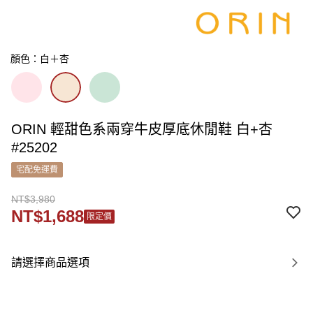
顏色：白＋杏
ORIN 輕甜色系兩穿牛皮厚底休閒鞋 白+杏
#25202
宅配免運費
NT$3,980
NT$1,688
限定價
請選擇商品選項