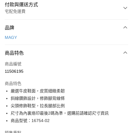
付款與運送方式
宅配免運費
付款方式
品牌
信用卡一次付款
MAGY
信用卡分期付款
3 期 0 利率 每期
NT$893
21家銀行
商品特色
6 期 0 利率 每期
NT$446
21家銀行
合作金庫商業銀行
第一商業銀行
商品編號
華南商業銀行
彰化商業銀行
合作金庫商業銀行
第一商業銀行
11506195
LINE Pay
上海商業儲蓄銀行
台北富邦商業銀行
華南商業銀行
彰化商業銀行
國泰世華商業銀行
兆豐國際商業銀行
Apple Pay
上海商業儲蓄銀行
台北富邦商業銀行
商品特色
臺灣中小企業銀行
台中商業銀行
國泰世華商業銀行
兆豐國際商業銀行
嚴選牛皮鞋面，皮質細緻柔韌
匯豐（台灣）商業銀行
華泰商業銀行
街口支付
臺灣中小企業銀行
台中商業銀行
斜線鑽飾設計，修飾腳背線條
聯邦商業銀行
遠東國際商業銀行
匯豐（台灣）商業銀行
華泰商業銀行
悠遊付
元大商業銀行
永豐商業銀行
尖頭修飾鞋型，拉長腿部比例
聯邦商業銀行
遠東國際商業銀行
玉山商業銀行
星展（台灣）商業銀行
尺寸為內裏烙印最後2碼為準，選購前請確認尺寸資訊
元大商業銀行
永豐商業銀行
Google Pay
台新國際商業銀行
中國信託商業銀行
玉山商業銀行
星展（台灣）商業銀行
商品型號：16754-02
台灣樂天信用卡公司
台新國際商業銀行
中國信託商業銀行
大哥付你分期
台灣樂天信用卡公司
銷售重點