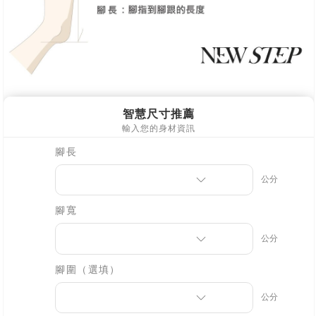
１．透過由恩沛科技股份有限公司提供之「AFTEE先享後付」服務完成之交
易，需依本服務之必要範圍內提供個人資料，並將交易相關給付款項請求債
權轉讓予恩沛科技股份有限公司。
２．關於個人資料處理事宜，請瀏覽以下網址：
https://aftee.tw/terms/#terms3
３．未成年的使用者請事先徵得法定代理人或監護人之同意方可使用
「AFTEE先享後付」，若未經同意申辦者引起之損失，本公司不負相關責
任。
４．使用「AFTEE先享後付」時，將依據個別帳號之用戶狀況，依本公司即
時審查核予不同之上限額度；若仍有額度不足之情形，本公司將視審查結果
請求用戶進行身份認證。
５．嚴禁一人註冊多個帳號或使用他人資訊註冊。若發現惡意使用之情形，
恩沛科技股份有限公司將有權停止該用戶之使用額度並採取法律行動。