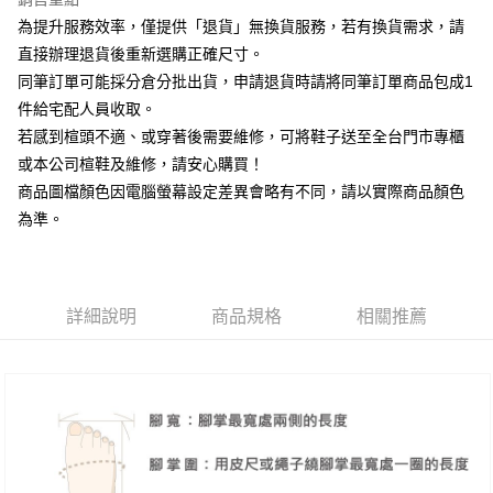
相關說明
為提升服務效率，僅提供「退貨」無換貨服務，若有換貨需求，請
【大哥付你分期使用說明】
AFTEE先享後付
1.本服務由台灣大哥大提供，台灣大哥大用戶可立即使用無須另外申請。
直接辦理退貨後重新選購正確尺寸。
2.付款方式選擇「大哥付你分期」，訂單成立後會自動跳轉到大哥付的交易
相關說明
同筆訂單可能採分倉分批出貨，申請退貨時請將同筆訂單商品包成1
流程，驗證手機門號後，選擇欲分期的期數、繳款截止日，確認付款後即完
【關於「AFTEE先享後付」】
成交易。
件給宅配人員收取。
ATM付款
AFTEE先享後付是「在收到商品之後才付款」的支付方式。 讓您購物簡單
3.實際核准額度、可分期數及費用金額請依後續交易確認頁面所載為準。
若感到楦頭不適、或穿著後需要維修，可將鞋子送至全台門市專櫃
便利好安心！
4.訂單成立30分鐘內，如未前往確認交易或遇審核未通過，訂單將自動取
１．簡單：不需註冊會員、不需綁卡、不需儲值。
或本公司楦鞋及維修，請安心購買！
運送方式
消。如遇「轉專審核」未通過狀況，表示未達大哥付你分期系統評分，恕無
２．便利：只要手機號碼，簡訊認證，即可結帳。
法說明評估內容。
商品圖檔顏色因電腦螢幕設定差異會略有不同，請以實際商品顏色
３．安心：先確認商品／服務後，再付款。
付款後全家取貨
【繳款方式說明】
為準。
1.分期款項不併入電信帳單，「大哥付你分期」於每月結算日後寄送繳費提
每筆NT$80，滿NT$2,000(含以上)免運費
【「AFTEE先享後付」結帳流程】
醒簡訊。
１．於結帳方式選擇「AFTEE先享後付」後，將跳轉至「AFTEE先享後付」
2.透過簡訊連結打開帳單後，可選擇「超商條碼／台灣大直營門市／銀行轉
付款後7-11取貨
結帳頁面，進行簡訊認證並確認金額後，即可完成結帳。
帳／街口支付／iPASS MONEY」等通路繳費。
２．訂單成立數日內，您將收到繳費通知簡訊。
每筆NT$80，滿NT$2,000(含以上)免運費
３．收到繳費通知簡訊後14天內，點擊此簡訊中的連結，可透過四大超商／
詳細說明
商品規格
相關推薦
【注意事項】
ATM／網路銀行／等多元方式進行付款，方視為交易完成。
宅配
1.本服務係由「台灣大哥大股份有限公司」（以下簡稱本公司）所提供，讓
※ 請注意：結帳手續完成當下不需立刻繳費，但若您需要取消訂單，請聯絡
用戶於交易時，得透過本服務購買商品或服務，並由商店將買賣／分期付款
免運費
購買商品的店家。未經商家同意取消之訂單仍視為有效，需透過AFTEE先享
買賣價金債權讓與本公司後，依約使用本公司帳單繳交帳款。
後付繳納相關費用。
2.基於同意付款使用「大哥付你分期」之契約關係目的，商店將以您的個人
離島宅配
※ 交易是否成功請以「AFTEE先享後付 」之結帳頁面顯示為準，若有關於
資料（包含姓名、電話或地址）提供予台灣大哥大進項蒐集、處理及利用，
是否繳費成功／繳費後需取消欲退款等相關疑問，請聯繫「AFTEE先享後付
每筆NT$280
由本公司與您本人進行分期帳單所需資料之確認、核對及更正。
客戶支援中心」
https://netprotections.freshdesk.com/support/home
3.完整用戶服務條款，請詳閱以下連結：
https://oppay.tw/userRule
海外宅配
查看運費
【注意事項】