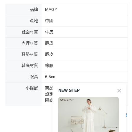
品牌
MAGY
產地
中國
鞋面材質
牛皮
內裡材質
豚皮
鞋墊材質
豚皮
鞋底材質
橡膠
跟高
6.5cm
小提醒
商品圖片顏色會因拍攝燈光環境或個人螢幕
NEW STEP
設定不同，而造成部份色差現象，顏色以實
際商品為主。
客服