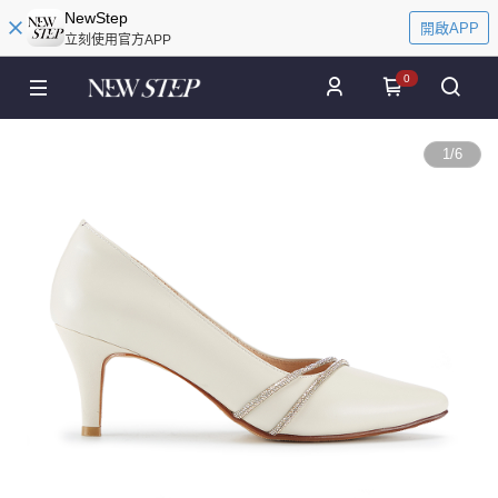
NewStep
開啟APP
立刻使用官方APP
0
1
/
6