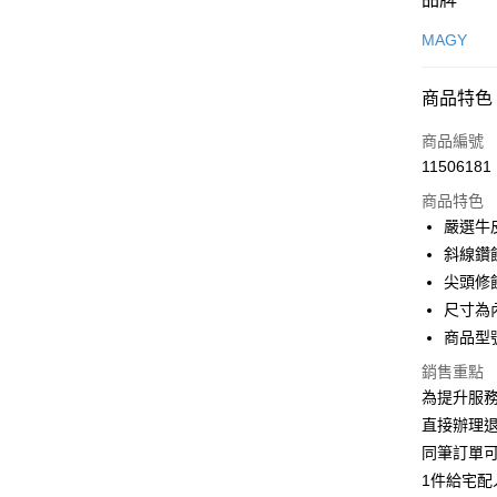
信用卡一
MAGY
信用卡分
商品特色
3 期 
商品編號
6 期 
合作金
11506181
華南商
合作金
LINE Pay
上海商
商品特色
華南商
國泰世
嚴選牛
Apple Pay
上海商
臺灣中
斜線鑽
國泰世
匯豐（
街口支付
臺灣中
尖頭修
聯邦商
匯豐（
尺寸為
悠遊付
元大商
聯邦商
商品型號
玉山商
元大商
Google Pa
台新國
玉山商
銷售重點
台灣樂
台新國
大哥付你
為提升服
台灣樂
相關說明
直接辦理
【大哥付
同筆訂單
AFTEE先
1.本服務
1件給宅配
2.付款方
相關說明