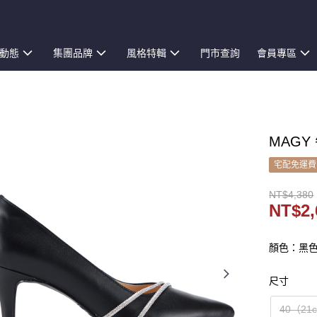
動態
集團品牌
風格特輯
門市查詢
會員專區
MAGY
宅配免運費
NT$4,380
NT$2,
顏色：黑
尺寸
40（21