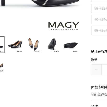
55（22
70（24
85（25
尺寸表/試
數量
付款與運
宅配免運
付款方式
品牌