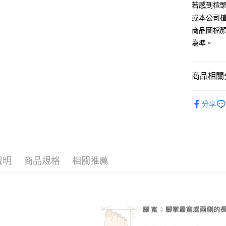
流程，驗
若感到楦
【關於「A
ATM付款
完成交易
AFTEE
或本公司
3.實際核
便利好安
商品圖檔
4.訂單成
１．簡單
消。如遇
２．便利
為準。
運送方式
無法說明
３．安心
【繳款方
付款後全
1.分期款
【「AFT
商品相關分
醒簡訊。
每筆NT$8
１．於結帳
2.透過簡
付」結帳
帳／街口支
The Edi
付款後7-1
２．訂單
分享
３．收到繳
每筆NT$8
🔥【春夏
【注意事
／ATM／
1.本服務
※ 請注意
宅配
🔥【夏日
用戶於交
絡購買商品
款買賣價
先享後付
免運費
2.基於同
※ 交易是
資料（包
是否繳費成
說明
商品規格
相關推薦
離島宅配
用，由本
付客戶支
每筆NT$2
3.完整用
【注意事
海外宅配
１．透過由
交易，需
求債權轉
２．關於