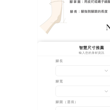
https://aft
３．未成
「AFTE
任。
４．使用「
即時審查
結果請求
５．嚴禁
形，恩沛
動。