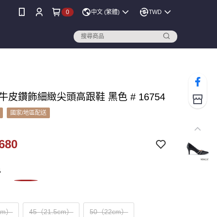
0
中文 (繁體)
TWD
 牛皮鑽飾細緻尖頭高跟鞋 黑色 # 16754
國家/地區配送
680
色
cm）
45（21.5cm）
50（22cm）