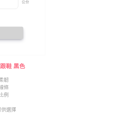
跟鞋 黑色
柔韌
線條
比例
 可供選擇