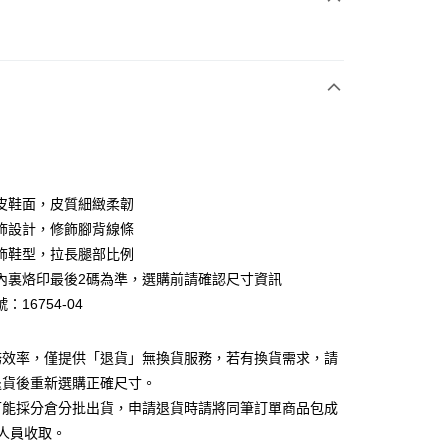
次付款
期付款
0 利率 每期
NT$893
21家銀行
0 利率 每期
NT$446
21家銀行
庫商業銀行
第一商業銀行
業銀行
彰化商業銀行
庫商業銀行
第一商業銀行
業儲蓄銀行
台北富邦商業銀行
業銀行
彰化商業銀行
華商業銀行
兆豐國際商業銀行
皮鞋面，皮質細緻柔韌
業儲蓄銀行
台北富邦商業銀行
小企業銀行
台中商業銀行
飾設計，修飾腳背線條
華商業銀行
兆豐國際商業銀行
台灣）商業銀行
華泰商業銀行
小企業銀行
台中商業銀行
飾鞋型，拉長腿部比例
業銀行
遠東國際商業銀行
台灣）商業銀行
華泰商業銀行
內裏烙印最後2碼為準，選購前請確認尺寸資訊
業銀行
永豐商業銀行
業銀行
遠東國際商業銀行
：16754-04
業銀行
星展（台灣）商業銀行
業銀行
永豐商業銀行
y
際商業銀行
中國信託商業銀行
業銀行
星展（台灣）商業銀行
天信用卡公司
際商業銀行
中國信託商業銀行
分期
務效率，僅提供「退貨」無換貨服務，若有換貨需求，請
天信用卡公司
退貨後重新選購正確尺寸。
你分期使用說明】
可能採分倉分批出貨，申請退貨時請將同筆訂單商品包成
享後付
由台灣大哥大提供，台灣大哥大用戶可立即使用無須另外申請。
人員收取。
式選擇「大哥付你分期」，訂單成立後會自動跳轉到大哥付的交易