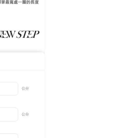
ee.tw/terms/#terms3
年的使用者請事先徵得法定代理人或監護人之同意方可使用
E先享後付」，若未經同意申辦者引起之損失，本公司不負相關責
AFTEE先享後付」時，將依據個別帳號之用戶狀況，依本公司
核予不同之上限額度；若仍有額度不足之情形，本公司將視審查
用戶進行身份認證。
一人註冊多個帳號或使用他人資訊註冊。若發現惡意使用之情
科技股份有限公司將有權停止該用戶之使用額度並採取法律行