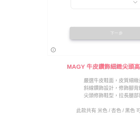
MAGY 牛皮鑽飾細緻尖頭高
嚴選牛皮鞋面，皮質細緻
斜線鑽飾設計，修飾腳背
尖頭修飾鞋型，拉長腿部
此款共有 米色 / 杏色 / 黑色