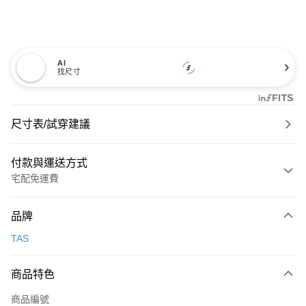
AI
找尺寸
尺寸表/試穿建議
付款與運送方式
宅配免運費
付款方式
品牌
信用卡一次付款
TAS
信用卡分期付款
3 期 0 利率 每期
NT$726
21家銀行
商品特色
6 期 0 利率 每期
NT$363
21家銀行
合作金庫商業銀行
第一商業銀行
商品編號