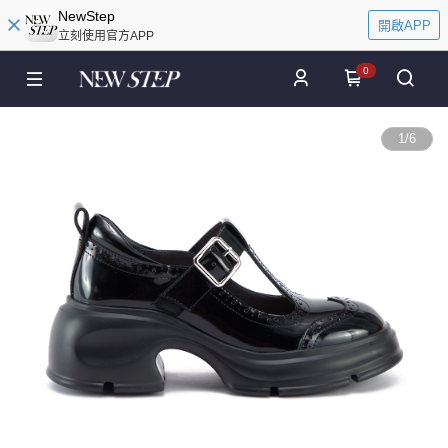
NewStep
開啟APP
立刻使用官方APP
0
1
/
6