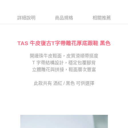
１．於結帳方式選擇「AFTEE先享後付」後，將跳轉至「AFTEE先享後付」
2.透過簡訊連結打開帳單後，可選擇「超商條碼／台灣大直營門市／銀行轉
付款後7-11取貨
結帳頁面，進行簡訊認證並確認金額後，即可完成結帳。
帳／街口支付／iPASS MONEY」等通路繳費。
２．訂單成立數日內，您將收到繳費通知簡訊。
每筆NT$80，滿NT$2,000(含以上)免運費
３．收到繳費通知簡訊後14天內，點擊此簡訊中的連結，可透過四大超商／
詳細說明
商品規格
相關推薦
【注意事項】
ATM／網路銀行／等多元方式進行付款，方視為交易完成。
宅配
1.本服務係由「台灣大哥大股份有限公司」（以下簡稱本公司）所提供，讓
※ 請注意：結帳手續完成當下不需立刻繳費，但若您需要取消訂單，請聯絡
用戶於交易時，得透過本服務購買商品或服務，並由商店將買賣／分期付款
免運費
購買商品的店家。未經商家同意取消之訂單仍視為有效，需透過AFTEE先享
買賣價金債權讓與本公司後，依約使用本公司帳單繳交帳款。
後付繳納相關費用。
2.基於同意付款使用「大哥付你分期」之契約關係目的，商店將以您的個人
TAS 牛皮復古T字帶雕花厚底跟鞋 黑色
離島宅配
※ 交易是否成功請以「AFTEE先享後付 」之結帳頁面顯示為準，若有關於
資料（包含姓名、電話或地址）提供予台灣大哥大進項蒐集、處理及利用，
是否繳費成功／繳費後需取消欲退款等相關疑問，請聯繫「AFTEE先享後付
每筆NT$280
由本公司與您本人進行分期帳單所需資料之確認、核對及更正。
客戶支援中心」
https://netprotections.freshdesk.com/support/home
開邊珠牛皮鞋面，皮質滑順帶挺度
3.完整用戶服務條款，請詳閱以下連結：
https://oppay.tw/userRule
海外宅配
查看運費
T 字帶結構設計，穩定包覆腳背
【注意事項】
１．透過由恩沛科技股份有限公司提供之「AFTEE先享後付」服務完成之交
立體雕花與拼接，鞋面層次豐富
易，需依本服務之必要範圍內提供個人資料，並將交易相關給付款項請求債
權轉讓予恩沛科技股份有限公司。
此款共有 酒紅 / 黑色 可供選擇
２．關於個人資料處理事宜，請瀏覽以下網址：
https://aftee.tw/terms/#terms3
３．未成年的使用者請事先徵得法定代理人或監護人之同意方可使用
「AFTEE先享後付」，若未經同意申辦者引起之損失，本公司不負相關責
任。
４．使用「AFTEE先享後付」時，將依據個別帳號之用戶狀況，依本公司即
時審查核予不同之上限額度；若仍有額度不足之情形，本公司將視審查結果
請求用戶進行身份認證。
５．嚴禁一人註冊多個帳號或使用他人資訊註冊。若發現惡意使用之情形，