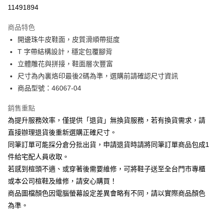
華南商業銀行
彰化商業銀行
合作金庫商業銀行
第一商業銀行
11491894
LINE Pay
上海商業儲蓄銀行
台北富邦商業銀行
華南商業銀行
彰化商業銀行
國泰世華商業銀行
兆豐國際商業銀行
Apple Pay
上海商業儲蓄銀行
台北富邦商業銀行
商品特色
臺灣中小企業銀行
台中商業銀行
國泰世華商業銀行
兆豐國際商業銀行
開邊珠牛皮鞋面，皮質滑順帶挺度
匯豐（台灣）商業銀行
華泰商業銀行
街口支付
臺灣中小企業銀行
台中商業銀行
T 字帶結構設計，穩定包覆腳背
聯邦商業銀行
遠東國際商業銀行
匯豐（台灣）商業銀行
華泰商業銀行
悠遊付
元大商業銀行
永豐商業銀行
立體雕花與拼接，鞋面層次豐富
聯邦商業銀行
遠東國際商業銀行
玉山商業銀行
星展（台灣）商業銀行
尺寸為內裏烙印最後2碼為準，選購前請確認尺寸資訊
元大商業銀行
永豐商業銀行
Google Pay
台新國際商業銀行
中國信託商業銀行
玉山商業銀行
星展（台灣）商業銀行
商品型號：46067-04
台灣樂天信用卡公司
台新國際商業銀行
中國信託商業銀行
大哥付你分期
台灣樂天信用卡公司
銷售重點
相關說明
為提升服務效率，僅提供「退貨」無換貨服務，若有換貨需求，請
【大哥付你分期使用說明】
AFTEE先享後付
1.本服務由台灣大哥大提供，台灣大哥大用戶可立即使用無須另外申請。
直接辦理退貨後重新選購正確尺寸。
2.付款方式選擇「大哥付你分期」，訂單成立後會自動跳轉到大哥付的交易
相關說明
同筆訂單可能採分倉分批出貨，申請退貨時請將同筆訂單商品包成1
流程，驗證手機門號後，選擇欲分期的期數、繳款截止日，確認付款後即完
【關於「AFTEE先享後付」】
成交易。
件給宅配人員收取。
ATM付款
AFTEE先享後付是「在收到商品之後才付款」的支付方式。 讓您購物簡單
3.實際核准額度、可分期數及費用金額請依後續交易確認頁面所載為準。
若感到楦頭不適、或穿著後需要維修，可將鞋子送至全台門市專櫃
便利好安心！
4.訂單成立30分鐘內，如未前往確認交易或遇審核未通過，訂單將自動取
１．簡單：不需註冊會員、不需綁卡、不需儲值。
或本公司楦鞋及維修，請安心購買！
運送方式
消。如遇「轉專審核」未通過狀況，表示未達大哥付你分期系統評分，恕無
２．便利：只要手機號碼，簡訊認證，即可結帳。
法說明評估內容。
商品圖檔顏色因電腦螢幕設定差異會略有不同，請以實際商品顏色
３．安心：先確認商品／服務後，再付款。
付款後全家取貨
【繳款方式說明】
為準。
1.分期款項不併入電信帳單，「大哥付你分期」於每月結算日後寄送繳費提
每筆NT$80，滿NT$2,000(含以上)免運費
【「AFTEE先享後付」結帳流程】
醒簡訊。