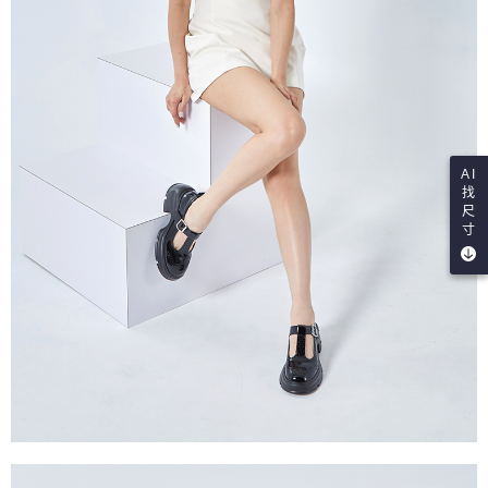
AI
找
尺
寸