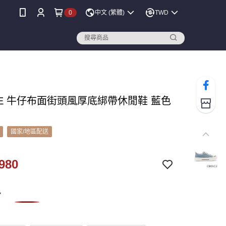
0
中文 (繁體)
TWD
iCE 牛仔布面街頭風厚底綁帶休閒鞋 藍色
國家/地區配送
980
色