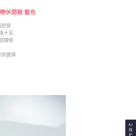
項】
查看運費
恩沛科技股份有限公司提供之「AFTEE先享後付」服務完成之
依本服務之必要範圍內提供個人資料，並將交易相關給付款項請
綁帶休閒鞋 藍色
讓予恩沛科技股份有限公司。
個人資料處理事宜，請瀏覽以下網址：
韌耐穿
ee.tw/terms/#terms3
格十足
年的使用者請事先徵得法定代理人或監護人之同意方可使用
E先享後付」，若未經同意申辦者引起之損失，本公司不負相關責
部線條
AFTEE先享後付」時，將依據個別帳號之用戶狀況，依本公司
 可供選擇
核予不同之上限額度；若仍有額度不足之情形，本公司將視審查
用戶進行身份認證。
一人註冊多個帳號或使用他人資訊註冊。若發現惡意使用之情
科技股份有限公司將有權停止該用戶之使用額度並採取法律行
AI
找
尺