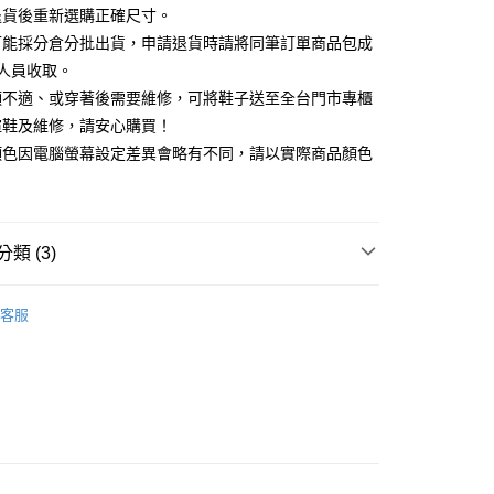
天信用卡公司
退貨後重新選購正確尺寸。
你分期使用說明】
可能採分倉分批出貨，申請退貨時請將同筆訂單商品包成
享後付
由台灣大哥大提供，台灣大哥大用戶可立即使用無須另外申請。
人員收取。
式選擇「大哥付你分期」，訂單成立後會自動跳轉到大哥付的交易
證手機門號後，選擇欲分期的期數、繳款截止日，確認付款後即
頭不適、或穿著後需要維修，可將鞋子送至全台門市專櫃
FTEE先享後付」】
。
先享後付是「在收到商品之後才付款」的支付方式。 讓您購物簡單
楦鞋及維修，請安心購買！
准額度、可分期數及費用金額請依後續交易確認頁面所載為準。
心！
顏色因電腦螢幕設定差異會略有不同，請以實際商品顏色
立30分鐘內，如未前往確認交易或遇審核未通過，訂單將自動取
：不需註冊會員、不需綁卡、不需儲值。
「轉專審核」未通過狀況，表示未達大哥付你分期系統評分，恕
：只要手機號碼，簡訊認證，即可結帳。
評估內容。
：先確認商品／服務後，再付款。
式說明】
家取貨
項不併入電信帳單，「大哥付你分期」於每月結算日後寄送繳費提
EE先享後付」結帳流程】
類 (3)
0，滿NT$2,000(含以上)免運費
方式選擇「AFTEE先享後付」後，將跳轉至「AFTEE先享後
訊連結打開帳單後，可選擇「超商條碼／台灣大直營門市／銀行轉
頁面，進行簡訊認證並確認金額後，即可完成結帳。
付／iPASS MONEY」等通路繳費。
閒鞋
1取貨
成立數日內，您將收到繳費通知簡訊。
客服
費通知簡訊後14天內，點擊此簡訊中的連結，可透過四大超商
0，滿NT$2,000(含以上)免運費
新品 週週上新】
項】
網路銀行／等多元方式進行付款，方視為交易完成。
係由「台灣大哥大股份有限公司」（以下簡稱本公司）所提供，讓
：結帳手續完成當下不需立刻繳費，但若您需要取消訂單，請聯
心動價 全館58折起 】
易時，得透過本服務購買商品或服務，並由商店將買賣／分期付
的店家。未經商家同意取消之訂單仍視為有效，需透過AFTEE
金債權讓與本公司後，依約使用本公司帳單繳交帳款。
繳納相關費用。
意付款使用「大哥付你分期」之契約關係目的，商店將以您的個人
否成功請以「AFTEE先享後付 」之結帳頁面顯示為準，若有關於
含姓名、電話或地址）提供予台灣大哥大進項蒐集、處理及利
功／繳費後需取消欲退款等相關疑問，請聯繫「AFTEE先享後
公司與您本人進行分期帳單所需資料之確認、核對及更正。
援中心」
https://netprotections.freshdesk.com/support/home
80
戶服務條款，請詳閱以下連結：
https://oppay.tw/userRule