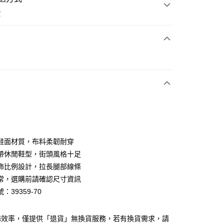
費
次付款
期付款
0 利率 每期
NT$660
21家銀行
0 利率 每期
NT$330
21家銀行
庫商業銀行
第一商業銀行
業銀行
彰化商業銀行
庫商業銀行
第一商業銀行
業儲蓄銀行
台北富邦商業銀行
業銀行
彰化商業銀行
華商業銀行
兆豐國際商業銀行
鞋面材質，布料柔韌耐穿
業儲蓄銀行
台北富邦商業銀行
小企業銀行
台中商業銀行
帶休閒鞋型，街頭風格十足
華商業銀行
兆豐國際商業銀行
台灣）商業銀行
華泰商業銀行
小企業銀行
台中商業銀行
飾比例設計，拉長腿部線條
業銀行
遠東國際商業銀行
台灣）商業銀行
華泰商業銀行
常，選購前請確認尺寸資訊
業銀行
永豐商業銀行
業銀行
遠東國際商業銀行
：39359-70
業銀行
星展（台灣）商業銀行
業銀行
永豐商業銀行
y
際商業銀行
中國信託商業銀行
業銀行
星展（台灣）商業銀行
天信用卡公司
際商業銀行
中國信託商業銀行
分期
務效率，僅提供「退貨」無換貨服務，若有換貨需求，請