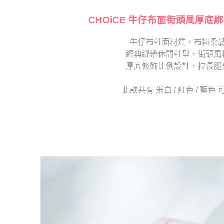
【注意事
海外宅配
１．透過由
交易，需
CHOiCE 牛仔布面街頭風厚底
求債權轉
２．關於
牛仔布鞋面材質，布料柔
https://aft
經典綁帶休閒鞋型，街頭風
３．未成
「AFTE
厚底修飾比例設計，拉長腿
任。
４．使用「
此款共有 米白 / 紅色 / 藍色
即時審查
結果請求
５．嚴禁
形，恩沛
動。