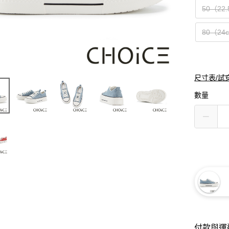
50（22
80（24
尺寸表/試
數量
付款與運