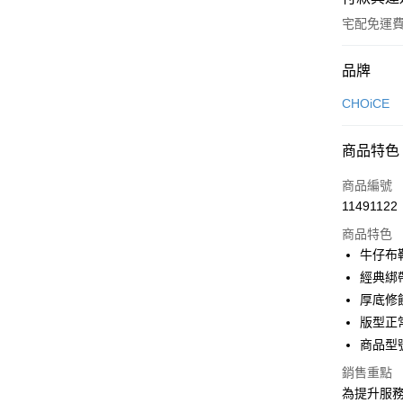
宅配免運
付款方式
品牌
信用卡一
CHOiCE
信用卡分
商品特色
3 期 
商品編號
6 期 
合作金
11491122
華南商
合作金
LINE Pay
上海商
商品特色
華南商
國泰世
牛仔布
Apple Pay
上海商
臺灣中
經典綁
國泰世
匯豐（
街口支付
臺灣中
厚底修
聯邦商
匯豐（
版型正
悠遊付
元大商
聯邦商
商品型號
玉山商
元大商
Google Pa
台新國
玉山商
銷售重點
台灣樂
台新國
大哥付你
為提升服