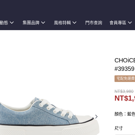
動態
集團品牌
風格特輯
門市查詢
會員專區
CHO
#39359
宅配免運費
NT$3,980
NT$1,
顏色：藍
尺寸