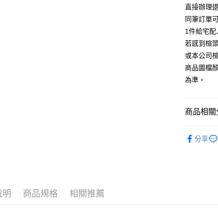
台灣樂
相關說明
直接辦理
【大哥付
同筆訂單
AFTEE先
1.本服務
1件給宅配
2.付款方
相關說明
流程，驗
若感到楦
【關於「A
ATM付款
完成交易
AFTEE
或本公司
3.實際核
便利好安
商品圖檔
4.訂單成
１．簡單
消。如遇
２．便利
為準。
運送方式
無法說明
３．安心
【繳款方
付款後全
1.分期款
【「AFT
商品相關分
醒簡訊。
每筆NT$8
１．於結帳
2.透過簡
付」結帳
帳／街口支
款式
休
付款後7-1
２．訂單
分享
３．收到繳
每筆NT$8
🔥【春夏
【注意事
／ATM／
1.本服務
※ 請注意
宅配
🔥【夏日
用戶於交
絡購買商品
款買賣價
先享後付
免運費
2.基於同
※ 交易是
資料（包
是否繳費成
說明
商品規格
相關推薦
離島宅配
用，由本
付客戶支
每筆NT$2
3.完整用