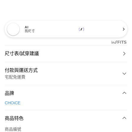
AI
找尺寸
尺寸表/試穿建議
付款與運送方式
宅配免運費
付款方式
品牌
信用卡一次付款
CHOiCE
信用卡分期付款
3 期 0 利率 每期
NT$826
21家銀行
商品特色
6 期 0 利率 每期
NT$413
21家銀行
合作金庫商業銀行
第一商業銀行
商品編號