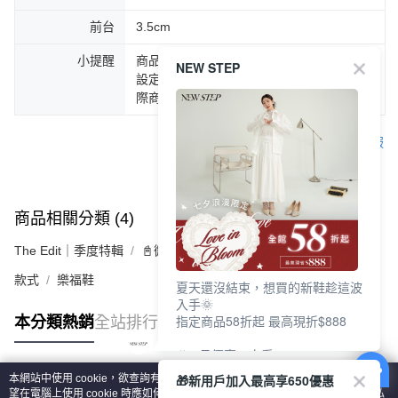
前台
3.5cm
小提醒
商品圖片顏色會因拍攝燈光環境或個人螢幕
NEW STEP
設定不同，而造成部份色差現象，顏色以實
際商品為主。
客服
商品相關分類 (4)
查看全部
The Edit｜季度特輯
📓微甜加氛樂福鞋Loafers
款式
樂福鞋
夏天還沒結束，想買的新鞋趁這波
入手🌞
指定商品58折起 最高現折$888
本分類熱銷
全站排行
🎉 8月優惠一次看
①LINE購物最高10%回饋
🎁新用戶加入最高享650優惠
本網站中使用 cookie，欲查詢有關本網站使用 cookie 方式之詳情，及若您不希
②每周限定品現折200
熱門標籤
望在電腦上使用 cookie 時應如何變更電腦的 cookie 設定，請參閱本網站「
隱私