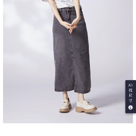
AI
找
尺
寸