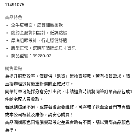
華南商業銀行
彰化商業銀行
合作金庫商業銀行
第一商業銀行
11491075
LINE Pay
上海商業儲蓄銀行
台北富邦商業銀行
華南商業銀行
彰化商業銀行
國泰世華商業銀行
兆豐國際商業銀行
Apple Pay
上海商業儲蓄銀行
台北富邦商業銀行
商品特色
臺灣中小企業銀行
台中商業銀行
國泰世華商業銀行
兆豐國際商業銀行
全牛皮鞋面，皮質細緻柔軟
匯豐（台灣）商業銀行
華泰商業銀行
街口支付
臺灣中小企業銀行
台中商業銀行
簡約金屬飾釦設計，低調點綴
聯邦商業銀行
遠東國際商業銀行
匯豐（台灣）商業銀行
華泰商業銀行
悠遊付
元大商業銀行
永豐商業銀行
厚底粗跟設計，行走穩健舒適
聯邦商業銀行
遠東國際商業銀行
玉山商業銀行
星展（台灣）商業銀行
版型正常，選購前請確認尺寸資訊
元大商業銀行
永豐商業銀行
Google Pay
台新國際商業銀行
中國信託商業銀行
玉山商業銀行
星展（台灣）商業銀行
商品型號：39280-02
台灣樂天信用卡公司
台新國際商業銀行
中國信託商業銀行
大哥付你分期
台灣樂天信用卡公司
銷售重點
相關說明
為提升服務效率，僅提供「退貨」無換貨服務，若有換貨需求，請
【大哥付你分期使用說明】
AFTEE先享後付
1.本服務由台灣大哥大提供，台灣大哥大用戶可立即使用無須另外申請。
直接辦理退貨後重新選購正確尺寸。
2.付款方式選擇「大哥付你分期」，訂單成立後會自動跳轉到大哥付的交易
相關說明
同筆訂單可能採分倉分批出貨，申請退貨時請將同筆訂單商品包成1
流程，驗證手機門號後，選擇欲分期的期數、繳款截止日，確認付款後即完
【關於「AFTEE先享後付」】
成交易。
件給宅配人員收取。
ATM付款
AFTEE先享後付是「在收到商品之後才付款」的支付方式。 讓您購物簡單
3.實際核准額度、可分期數及費用金額請依後續交易確認頁面所載為準。
若感到楦頭不適、或穿著後需要維修，可將鞋子送至全台門市專櫃
便利好安心！
4.訂單成立30分鐘內，如未前往確認交易或遇審核未通過，訂單將自動取
１．簡單：不需註冊會員、不需綁卡、不需儲值。
或本公司楦鞋及維修，請安心購買！
運送方式
消。如遇「轉專審核」未通過狀況，表示未達大哥付你分期系統評分，恕無
２．便利：只要手機號碼，簡訊認證，即可結帳。
法說明評估內容。
商品圖檔顏色因電腦螢幕設定差異會略有不同，請以實際商品顏色
３．安心：先確認商品／服務後，再付款。
付款後全家取貨
【繳款方式說明】
為準。
1.分期款項不併入電信帳單，「大哥付你分期」於每月結算日後寄送繳費提
每筆NT$80，滿NT$2,000(含以上)免運費
【「AFTEE先享後付」結帳流程】
醒簡訊。