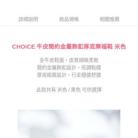
１．於結帳方式選擇「AFTEE先享後付」後，將跳轉至「AFTEE先享後付」
2.透過簡訊連結打開帳單後，可選擇「超商條碼／台灣大直營門市／銀行轉
付款後7-11取貨
結帳頁面，進行簡訊認證並確認金額後，即可完成結帳。
帳／街口支付／iPASS MONEY」等通路繳費。
２．訂單成立數日內，您將收到繳費通知簡訊。
每筆NT$80，滿NT$2,000(含以上)免運費
３．收到繳費通知簡訊後14天內，點擊此簡訊中的連結，可透過四大超商／
詳細說明
商品規格
相關推薦
【注意事項】
ATM／網路銀行／等多元方式進行付款，方視為交易完成。
宅配
1.本服務係由「台灣大哥大股份有限公司」（以下簡稱本公司）所提供，讓
※ 請注意：結帳手續完成當下不需立刻繳費，但若您需要取消訂單，請聯絡
用戶於交易時，得透過本服務購買商品或服務，並由商店將買賣／分期付款
免運費
購買商品的店家。未經商家同意取消之訂單仍視為有效，需透過AFTEE先享
買賣價金債權讓與本公司後，依約使用本公司帳單繳交帳款。
後付繳納相關費用。
2.基於同意付款使用「大哥付你分期」之契約關係目的，商店將以您的個人
CHOiCE 牛皮簡約金屬飾釦厚底樂福鞋 米色
離島宅配
※ 交易是否成功請以「AFTEE先享後付 」之結帳頁面顯示為準，若有關於
資料（包含姓名、電話或地址）提供予台灣大哥大進項蒐集、處理及利用，
是否繳費成功／繳費後需取消欲退款等相關疑問，請聯繫「AFTEE先享後付
每筆NT$280
由本公司與您本人進行分期帳單所需資料之確認、核對及更正。
客戶支援中心」
https://netprotections.freshdesk.com/support/home
全牛皮鞋面，皮質細緻柔軟
3.完整用戶服務條款，請詳閱以下連結：
https://oppay.tw/userRule
海外宅配
查看運費
簡約金屬飾釦設計，低調點綴
【注意事項】
１．透過由恩沛科技股份有限公司提供之「AFTEE先享後付」服務完成之交
厚底粗跟設計，行走穩健舒適
易，需依本服務之必要範圍內提供個人資料，並將交易相關給付款項請求債
權轉讓予恩沛科技股份有限公司。
此款共有 米色 / 黑色 可供選擇
２．關於個人資料處理事宜，請瀏覽以下網址：
https://aftee.tw/terms/#terms3
３．未成年的使用者請事先徵得法定代理人或監護人之同意方可使用
「AFTEE先享後付」，若未經同意申辦者引起之損失，本公司不負相關責
任。
４．使用「AFTEE先享後付」時，將依據個別帳號之用戶狀況，依本公司即
時審查核予不同之上限額度；若仍有額度不足之情形，本公司將視審查結果
請求用戶進行身份認證。
５．嚴禁一人註冊多個帳號或使用他人資訊註冊。若發現惡意使用之情形，