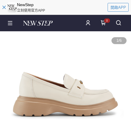
NewStep
開啟APP
立刻使用官方APP
0
1
/
6