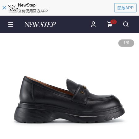
NewStep
開啟APP
立刻使用官方APP
0
1
/
6