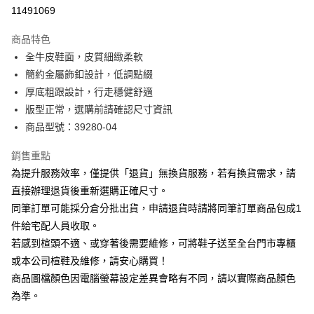
華南商業銀行
彰化商業銀行
合作金庫商業銀行
第一商業銀行
11491069
LINE Pay
上海商業儲蓄銀行
台北富邦商業銀行
華南商業銀行
彰化商業銀行
國泰世華商業銀行
兆豐國際商業銀行
Apple Pay
上海商業儲蓄銀行
台北富邦商業銀行
商品特色
臺灣中小企業銀行
台中商業銀行
國泰世華商業銀行
兆豐國際商業銀行
全牛皮鞋面，皮質細緻柔軟
匯豐（台灣）商業銀行
華泰商業銀行
街口支付
臺灣中小企業銀行
台中商業銀行
簡約金屬飾釦設計，低調點綴
聯邦商業銀行
遠東國際商業銀行
匯豐（台灣）商業銀行
華泰商業銀行
悠遊付
元大商業銀行
永豐商業銀行
厚底粗跟設計，行走穩健舒適
聯邦商業銀行
遠東國際商業銀行
玉山商業銀行
星展（台灣）商業銀行
版型正常，選購前請確認尺寸資訊
元大商業銀行
永豐商業銀行
Google Pay
台新國際商業銀行
中國信託商業銀行
玉山商業銀行
星展（台灣）商業銀行
商品型號：39280-04
台灣樂天信用卡公司
台新國際商業銀行
中國信託商業銀行
大哥付你分期
台灣樂天信用卡公司
銷售重點
相關說明
為提升服務效率，僅提供「退貨」無換貨服務，若有換貨需求，請
【大哥付你分期使用說明】
AFTEE先享後付
1.本服務由台灣大哥大提供，台灣大哥大用戶可立即使用無須另外申請。
直接辦理退貨後重新選購正確尺寸。
2.付款方式選擇「大哥付你分期」，訂單成立後會自動跳轉到大哥付的交易
相關說明
同筆訂單可能採分倉分批出貨，申請退貨時請將同筆訂單商品包成1
流程，驗證手機門號後，選擇欲分期的期數、繳款截止日，確認付款後即完
【關於「AFTEE先享後付」】
成交易。
件給宅配人員收取。
ATM付款
AFTEE先享後付是「在收到商品之後才付款」的支付方式。 讓您購物簡單
3.實際核准額度、可分期數及費用金額請依後續交易確認頁面所載為準。
若感到楦頭不適、或穿著後需要維修，可將鞋子送至全台門市專櫃
便利好安心！
4.訂單成立30分鐘內，如未前往確認交易或遇審核未通過，訂單將自動取
１．簡單：不需註冊會員、不需綁卡、不需儲值。
或本公司楦鞋及維修，請安心購買！
運送方式
消。如遇「轉專審核」未通過狀況，表示未達大哥付你分期系統評分，恕無
２．便利：只要手機號碼，簡訊認證，即可結帳。
法說明評估內容。
商品圖檔顏色因電腦螢幕設定差異會略有不同，請以實際商品顏色
３．安心：先確認商品／服務後，再付款。
付款後全家取貨
【繳款方式說明】
為準。
1.分期款項不併入電信帳單，「大哥付你分期」於每月結算日後寄送繳費提
每筆NT$80，滿NT$2,000(含以上)免運費
【「AFTEE先享後付」結帳流程】
醒簡訊。