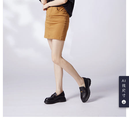
AI
找
尺
寸