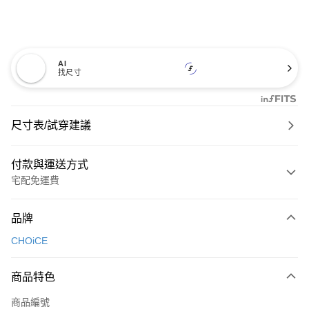
AI
找尺寸
尺寸表/試穿建議
付款與運送方式
宅配免運費
付款方式
品牌
信用卡一次付款
CHOiCE
信用卡分期付款
3 期 0 利率 每期
NT$826
21家銀行
商品特色
6 期 0 利率 每期
NT$413
21家銀行
合作金庫商業銀行
第一商業銀行
商品編號