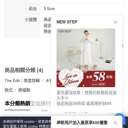
前台
3.5cm
小提醒
商品圖片顏色會因拍攝燈光環境或個人螢幕
NEW STEP
設定不同，而造成部份色差現象，顏色以實
際商品為主。
客服
商品相關分類 (4)
查看全部
The Edit｜季度特輯
📓微甜加氛樂福鞋Loafers
款式
樂福鞋
夏天還沒結束，想買的新鞋趁這波
入手🌞
指定商品58折起 最高現折$888
本分類熱銷
全站排行
🎉 8月優惠一次看
①LINE購物最高10%回饋
🎁新用戶加入最高享650優惠
本網站中使用 cookie，欲查詢有關本網站使用 cookie 方式之詳情，及若您不希
②每周限定品現折200
熱門標籤
望在電腦上使用 cookie 時應如何變更電腦的 cookie 設定，請參閱本網站「
隱私