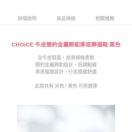
１．於結帳方式選擇「AFTEE先享後付」後，將跳轉至「AFTEE先享後付」
2.透過簡訊連結打開帳單後，可選擇「超商條碼／台灣大直營門市／銀行轉
付款後7-11取貨
結帳頁面，進行簡訊認證並確認金額後，即可完成結帳。
帳／街口支付／iPASS MONEY」等通路繳費。
２．訂單成立數日內，您將收到繳費通知簡訊。
每筆NT$80，滿NT$2,000(含以上)免運費
３．收到繳費通知簡訊後14天內，點擊此簡訊中的連結，可透過四大超商／
詳細說明
商品規格
相關推薦
【注意事項】
ATM／網路銀行／等多元方式進行付款，方視為交易完成。
宅配
1.本服務係由「台灣大哥大股份有限公司」（以下簡稱本公司）所提供，讓
※ 請注意：結帳手續完成當下不需立刻繳費，但若您需要取消訂單，請聯絡
用戶於交易時，得透過本服務購買商品或服務，並由商店將買賣／分期付款
免運費
購買商品的店家。未經商家同意取消之訂單仍視為有效，需透過AFTEE先享
買賣價金債權讓與本公司後，依約使用本公司帳單繳交帳款。
後付繳納相關費用。
2.基於同意付款使用「大哥付你分期」之契約關係目的，商店將以您的個人
CHOiCE 牛皮簡約金屬飾釦厚底樂福鞋 黑色
離島宅配
※ 交易是否成功請以「AFTEE先享後付 」之結帳頁面顯示為準，若有關於
資料（包含姓名、電話或地址）提供予台灣大哥大進項蒐集、處理及利用，
是否繳費成功／繳費後需取消欲退款等相關疑問，請聯繫「AFTEE先享後付
每筆NT$280
由本公司與您本人進行分期帳單所需資料之確認、核對及更正。
客戶支援中心」
https://netprotections.freshdesk.com/support/home
全牛皮鞋面，皮質細緻柔軟
3.完整用戶服務條款，請詳閱以下連結：
https://oppay.tw/userRule
海外宅配
查看運費
簡約金屬飾釦設計，低調點綴
【注意事項】
１．透過由恩沛科技股份有限公司提供之「AFTEE先享後付」服務完成之交
厚底粗跟設計，行走穩健舒適
易，需依本服務之必要範圍內提供個人資料，並將交易相關給付款項請求債
權轉讓予恩沛科技股份有限公司。
此款共有 米色 / 黑色 可供選擇
２．關於個人資料處理事宜，請瀏覽以下網址：
https://aftee.tw/terms/#terms3
３．未成年的使用者請事先徵得法定代理人或監護人之同意方可使用
「AFTEE先享後付」，若未經同意申辦者引起之損失，本公司不負相關責
任。
４．使用「AFTEE先享後付」時，將依據個別帳號之用戶狀況，依本公司即
時審查核予不同之上限額度；若仍有額度不足之情形，本公司將視審查結果
請求用戶進行身份認證。
５．嚴禁一人註冊多個帳號或使用他人資訊註冊。若發現惡意使用之情形，