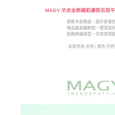
【注意事
海外宅配
１．透過由
交易，需
MAGY 羊皮金飾綴釦優雅百搭平
求債權轉
２．關於
柔軟羊皮鞋面，提升穿著
https://aft
精品感金屬飾釦，簡潔設
３．未成
「AFTE
經典樂福楦型，日常穿搭
任。
４．使用「
此款共有 米色 / 黑色 可
即時審查
結果請求
５．嚴禁
形，恩沛
動。