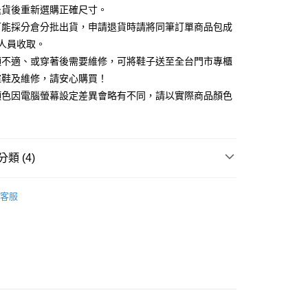
天信用卡公司
退貨後重新選購正確尺寸。
你分期使用說明】
可能採分倉分批出貨，申請退貨時請將同筆訂單商品包成
享後付
由台灣大哥大提供，台灣大哥大用戶可立即使用無須另外申請。
人員收取。
式選擇「大哥付你分期」，訂單成立後會自動跳轉到大哥付的交易
證手機門號後，選擇欲分期的期數、繳款截止日，確認付款後即
頭不適、或穿著後需要維修，可將鞋子送至全台門市專櫃
FTEE先享後付」】
。
先享後付是「在收到商品之後才付款」的支付方式。 讓您購物簡單
楦鞋及維修，請安心購買！
准額度、可分期數及費用金額請依後續交易確認頁面所載為準。
心！
顏色因電腦螢幕設定差異會略有不同，請以實際商品顏色
立30分鐘內，如未前往確認交易或遇審核未通過，訂單將自動取
：不需註冊會員、不需綁卡、不需儲值。
「轉專審核」未通過狀況，表示未達大哥付你分期系統評分，恕
：只要手機號碼，簡訊認證，即可結帳。
評估內容。
：先確認商品／服務後，再付款。
式說明】
家取貨
項不併入電信帳單，「大哥付你分期」於每月結算日後寄送繳費提
EE先享後付」結帳流程】
類 (4)
0，滿NT$2,000(含以上)免運費
方式選擇「AFTEE先享後付」後，將跳轉至「AFTEE先享後
訊連結打開帳單後，可選擇「超商條碼／台灣大直營門市／銀行轉
頁面，進行簡訊認證並確認金額後，即可完成結帳。
付／iPASS MONEY」等通路繳費。
t｜季度特輯
📓微甜加氛樂福鞋Loafers
1取貨
成立數日內，您將收到繳費通知簡訊。
客服
費通知簡訊後14天內，點擊此簡訊中的連結，可透過四大超商
0，滿NT$2,000(含以上)免運費
項】
福鞋
網路銀行／等多元方式進行付款，方視為交易完成。
係由「台灣大哥大股份有限公司」（以下簡稱本公司）所提供，讓
：結帳手續完成當下不需立刻繳費，但若您需要取消訂單，請聯
新品 週週上新】
易時，得透過本服務購買商品或服務，並由商店將買賣／分期付
的店家。未經商家同意取消之訂單仍視為有效，需透過AFTEE
金債權讓與本公司後，依約使用本公司帳單繳交帳款。
繳納相關費用。
寵愛季 ｜期間限定價$1688】
意付款使用「大哥付你分期」之契約關係目的，商店將以您的個人
否成功請以「AFTEE先享後付 」之結帳頁面顯示為準，若有關於
含姓名、電話或地址）提供予台灣大哥大進項蒐集、處理及利
功／繳費後需取消欲退款等相關疑問，請聯繫「AFTEE先享後
公司與您本人進行分期帳單所需資料之確認、核對及更正。
援中心」
https://netprotections.freshdesk.com/support/home
80
戶服務條款，請詳閱以下連結：
https://oppay.tw/userRule