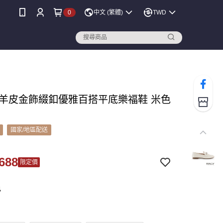
0
中文 (繁體)
TWD
Y 羊皮金飾綴釦優雅百搭平底樂福鞋 米色
國家/地區配送
688
限定價
色