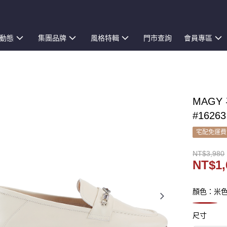
動態
集團品牌
風格特輯
門市查詢
會員專區
MAG
#16263
宅配免運費
NT$3,980
NT$1,
顏色：米
尺寸