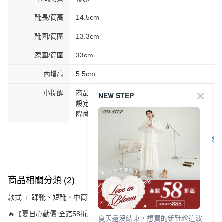
靴長/筒高
14.5cm
靴圍/筒圍
13.3cm
踝圍/筒圍
33cm
內增高
5.5cm
小提醒
商品圖片顏色會因拍攝燈光環境或個人螢幕
NEW STEP
設定不同，而造成部份色差現象，顏色以實
際商品為主。
客服
商品相關分類 (2)
款式
踝靴、短靴、中筒靴
🔥【夏日心動價 全館58折起 】
夏天還沒結束，想買的新鞋趁這波