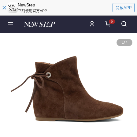
NewStep
開啟APP
立刻使用官方APP
0
1
/
7