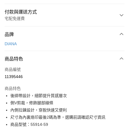
付款與運送方式
宅配免運費
付款方式
品牌
信用卡一次付款
DIANA
信用卡分期付款
3 期 0 利率 每期
NT$993
21家銀行
商品特色
6 期 0 利率 每期
NT$496
21家銀行
合作金庫商業銀行
第一商業銀行
商品編號
華南商業銀行
彰化商業銀行
合作金庫商業銀行
第一商業銀行
11395446
LINE Pay
上海商業儲蓄銀行
台北富邦商業銀行
華南商業銀行
彰化商業銀行
國泰世華商業銀行
兆豐國際商業銀行
Apple Pay
上海商業儲蓄銀行
台北富邦商業銀行
商品特色
臺灣中小企業銀行
台中商業銀行
國泰世華商業銀行
兆豐國際商業銀行
後綁帶設計，細節提升質感層次
匯豐（台灣）商業銀行
華泰商業銀行
街口支付
臺灣中小企業銀行
台中商業銀行
側V剪裁，修飾腿部線條
聯邦商業銀行
遠東國際商業銀行
匯豐（台灣）商業銀行
華泰商業銀行
悠遊付
元大商業銀行
永豐商業銀行
內側拉鍊設計，穿脫快速又便利
聯邦商業銀行
遠東國際商業銀行
玉山商業銀行
星展（台灣）商業銀行
尺寸為內裏烙印最後2碼為準，選購前請確認尺寸資訊
元大商業銀行
永豐商業銀行
Google Pay
台新國際商業銀行
中國信託商業銀行
玉山商業銀行
星展（台灣）商業銀行
商品型號：55914-59
台灣樂天信用卡公司