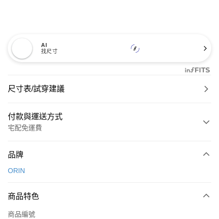
AI
找尺寸
尺寸表/試穿建議
付款與運送方式
宅配免運費
付款方式
品牌
信用卡一次付款
ORIN
信用卡分期付款
3 期 0 利率 每期
NT$660
21家銀行
商品特色
6 期 0 利率 每期
NT$330
21家銀行
合作金庫商業銀行
第一商業銀行
商品編號