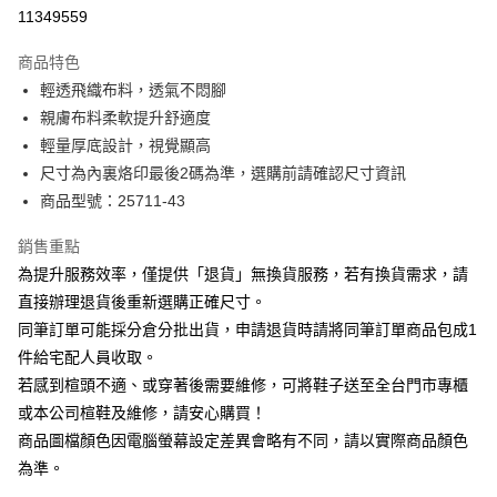
華南商業銀行
彰化商業銀行
合作金庫商業銀行
第一商業銀行
11349559
LINE Pay
上海商業儲蓄銀行
台北富邦商業銀行
華南商業銀行
彰化商業銀行
國泰世華商業銀行
兆豐國際商業銀行
Apple Pay
上海商業儲蓄銀行
台北富邦商業銀行
商品特色
臺灣中小企業銀行
台中商業銀行
國泰世華商業銀行
兆豐國際商業銀行
輕透飛織布料，透氣不悶腳
匯豐（台灣）商業銀行
華泰商業銀行
街口支付
臺灣中小企業銀行
台中商業銀行
親膚布料柔軟提升舒適度
聯邦商業銀行
遠東國際商業銀行
匯豐（台灣）商業銀行
華泰商業銀行
悠遊付
元大商業銀行
永豐商業銀行
輕量厚底設計，視覺顯高
聯邦商業銀行
遠東國際商業銀行
玉山商業銀行
星展（台灣）商業銀行
尺寸為內裏烙印最後2碼為準，選購前請確認尺寸資訊
元大商業銀行
永豐商業銀行
Google Pay
台新國際商業銀行
中國信託商業銀行
玉山商業銀行
星展（台灣）商業銀行
商品型號：25711-43
台灣樂天信用卡公司
台新國際商業銀行
中國信託商業銀行
大哥付你分期
台灣樂天信用卡公司
銷售重點
相關說明
為提升服務效率，僅提供「退貨」無換貨服務，若有換貨需求，請
【大哥付你分期使用說明】
AFTEE先享後付
1.本服務由台灣大哥大提供，台灣大哥大用戶可立即使用無須另外申請。
直接辦理退貨後重新選購正確尺寸。
2.付款方式選擇「大哥付你分期」，訂單成立後會自動跳轉到大哥付的交易
相關說明
同筆訂單可能採分倉分批出貨，申請退貨時請將同筆訂單商品包成1
流程，驗證手機門號後，選擇欲分期的期數、繳款截止日，確認付款後即完
【關於「AFTEE先享後付」】
成交易。
件給宅配人員收取。
ATM付款
AFTEE先享後付是「在收到商品之後才付款」的支付方式。 讓您購物簡單
3.實際核准額度、可分期數及費用金額請依後續交易確認頁面所載為準。
若感到楦頭不適、或穿著後需要維修，可將鞋子送至全台門市專櫃
便利好安心！
4.訂單成立30分鐘內，如未前往確認交易或遇審核未通過，訂單將自動取
１．簡單：不需註冊會員、不需綁卡、不需儲值。
或本公司楦鞋及維修，請安心購買！
運送方式
消。如遇「轉專審核」未通過狀況，表示未達大哥付你分期系統評分，恕無
２．便利：只要手機號碼，簡訊認證，即可結帳。
法說明評估內容。
商品圖檔顏色因電腦螢幕設定差異會略有不同，請以實際商品顏色
３．安心：先確認商品／服務後，再付款。
宅配
【繳款方式說明】
為準。
1.分期款項不併入電信帳單，「大哥付你分期」於每月結算日後寄送繳費提
免運費
【「AFTEE先享後付」結帳流程】
醒簡訊。