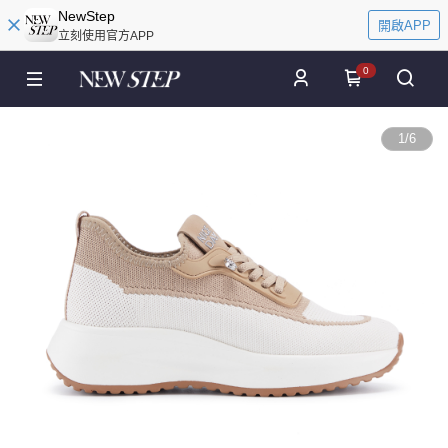
NewStep
開啟APP
立刻使用官方APP
0
1
/
6