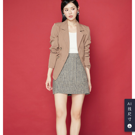
AI
找
尺
寸