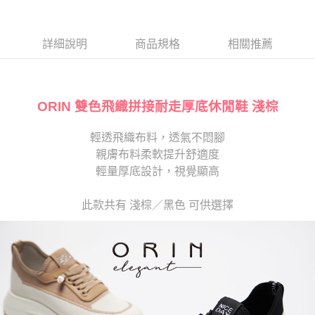
１．於結帳方式選擇「AFTEE先享後付」後，將跳轉至「AFTEE先享後付」
2.透過簡訊連結打開帳單後，可選擇「超商條碼／台灣大直營門市／銀行轉
離島宅配
結帳頁面，進行簡訊認證並確認金額後，即可完成結帳。
帳／街口支付／iPASS MONEY」等通路繳費。
２．訂單成立數日內，您將收到繳費通知簡訊。
每筆NT$280
３．收到繳費通知簡訊後14天內，點擊此簡訊中的連結，可透過四大超商／
詳細說明
商品規格
相關推薦
【注意事項】
ATM／網路銀行／等多元方式進行付款，方視為交易完成。
1.本服務係由「台灣大哥大股份有限公司」（以下簡稱本公司）所提供，讓
※ 請注意：結帳手續完成當下不需立刻繳費，但若您需要取消訂單，請聯絡
用戶於交易時，得透過本服務購買商品或服務，並由商店將買賣／分期付款
購買商品的店家。未經商家同意取消之訂單仍視為有效，需透過AFTEE先享
買賣價金債權讓與本公司後，依約使用本公司帳單繳交帳款。
後付繳納相關費用。
2.基於同意付款使用「大哥付你分期」之契約關係目的，商店將以您的個人
ORIN 雙色飛織拼接耐走厚底休閒鞋 淺棕
※ 交易是否成功請以「AFTEE先享後付 」之結帳頁面顯示為準，若有關於
資料（包含姓名、電話或地址）提供予台灣大哥大進項蒐集、處理及利用，
是否繳費成功／繳費後需取消欲退款等相關疑問，請聯繫「AFTEE先享後付
由本公司與您本人進行分期帳單所需資料之確認、核對及更正。
客戶支援中心」
https://netprotections.freshdesk.com/support/home
輕透飛織布料，透氣不悶腳
3.完整用戶服務條款，請詳閱以下連結：
https://oppay.tw/userRule
親膚布料柔軟提升舒適度
【注意事項】
１．透過由恩沛科技股份有限公司提供之「AFTEE先享後付」服務完成之交
輕量厚底設計，視覺顯高
易，需依本服務之必要範圍內提供個人資料，並將交易相關給付款項請求債
權轉讓予恩沛科技股份有限公司。
此款共有 淺棕／黑色 可供選擇
２．關於個人資料處理事宜，請瀏覽以下網址：
https://aftee.tw/terms/#terms3
３．未成年的使用者請事先徵得法定代理人或監護人之同意方可使用
「AFTEE先享後付」，若未經同意申辦者引起之損失，本公司不負相關責
任。
４．使用「AFTEE先享後付」時，將依據個別帳號之用戶狀況，依本公司即
時審查核予不同之上限額度；若仍有額度不足之情形，本公司將視審查結果
請求用戶進行身份認證。
５．嚴禁一人註冊多個帳號或使用他人資訊註冊。若發現惡意使用之情形，