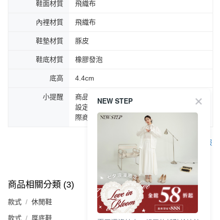
鞋面材質
飛織布
內裡材質
飛織布
鞋墊材質
豚皮
鞋底材質
橡膠發泡
底高
4.4cm
小提醒
商品圖片顏色會因拍攝燈光環境或個人螢幕
NEW STEP
設定不同，而造成部份色差現象，顏色以實
際商品為主。
客服
商品相關分類 (3)
查看全部
款式
休閒鞋
款式
厚底鞋