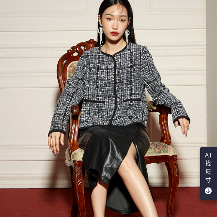
AI
找
尺
寸