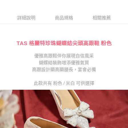
１．於結帳方式選擇「AFTEE先享後付」後，將跳轉至「AFTEE先享後付」
2.透過簡訊連結打開帳單後，可選擇「超商條碼／台灣大直營門市／銀行轉
離島宅配
結帳頁面，進行簡訊認證並確認金額後，即可完成結帳。
帳／街口支付／iPASS MONEY」等通路繳費。
２．訂單成立數日內，您將收到繳費通知簡訊。
每筆NT$280
３．收到繳費通知簡訊後14天內，點擊此簡訊中的連結，可透過四大超商／
詳細說明
商品規格
相關推薦
【注意事項】
ATM／網路銀行／等多元方式進行付款，方視為交易完成。
1.本服務係由「台灣大哥大股份有限公司」（以下簡稱本公司）所提供，讓
※ 請注意：結帳手續完成當下不需立刻繳費，但若您需要取消訂單，請聯絡
用戶於交易時，得透過本服務購買商品或服務，並由商店將買賣／分期付款
購買商品的店家。未經商家同意取消之訂單仍視為有效，需透過AFTEE先享
買賣價金債權讓與本公司後，依約使用本公司帳單繳交帳款。
後付繳納相關費用。
2.基於同意付款使用「大哥付你分期」之契約關係目的，商店將以您的個人
TAS 格麗特珍珠蝴蝶結尖頭高跟鞋 粉色
※ 交易是否成功請以「AFTEE先享後付 」之結帳頁面顯示為準，若有關於
資料（包含姓名、電話或地址）提供予台灣大哥大進項蒐集、處理及利用，
是否繳費成功／繳費後需取消欲退款等相關疑問，請聯繫「AFTEE先享後付
由本公司與您本人進行分期帳單所需資料之確認、核對及更正。
客戶支援中心」
https://netprotections.freshdesk.com/support/home
優雅高跟鞋伴你展現自信風采
3.完整用戶服務條款，請詳閱以下連結：
https://oppay.tw/userRule
蝴蝶結裝飾增添優雅氣質
【注意事項】
１．透過由恩沛科技股份有限公司提供之「AFTEE先享後付」服務完成之交
高跟設計顯高顯腿長，宴會必備
易，需依本服務之必要範圍內提供個人資料，並將交易相關給付款項請求債
權轉讓予恩沛科技股份有限公司。
此款共有 粉色 / 米白 可供選擇
２．關於個人資料處理事宜，請瀏覽以下網址：
https://aftee.tw/terms/#terms3
３．未成年的使用者請事先徵得法定代理人或監護人之同意方可使用
「AFTEE先享後付」，若未經同意申辦者引起之損失，本公司不負相關責
任。
４．使用「AFTEE先享後付」時，將依據個別帳號之用戶狀況，依本公司即
時審查核予不同之上限額度；若仍有額度不足之情形，本公司將視審查結果
請求用戶進行身份認證。
５．嚴禁一人註冊多個帳號或使用他人資訊註冊。若發現惡意使用之情形，