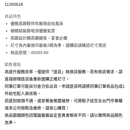
華南商業銀行
彰化商業銀行
合作金庫商業銀行
第一商業銀行
11283618
LINE Pay
上海商業儲蓄銀行
台北富邦商業銀行
華南商業銀行
彰化商業銀行
國泰世華商業銀行
兆豐國際商業銀行
Apple Pay
上海商業儲蓄銀行
台北富邦商業銀行
商品特色
臺灣中小企業銀行
台中商業銀行
國泰世華商業銀行
兆豐國際商業銀行
優雅高跟鞋伴你展現自信風采
匯豐（台灣）商業銀行
華泰商業銀行
街口支付
臺灣中小企業銀行
台中商業銀行
蝴蝶結裝飾增添優雅氣質
聯邦商業銀行
遠東國際商業銀行
匯豐（台灣）商業銀行
華泰商業銀行
悠遊付
元大商業銀行
永豐商業銀行
高跟設計顯高顯腿長，宴會必備
聯邦商業銀行
遠東國際商業銀行
玉山商業銀行
星展（台灣）商業銀行
尺寸為內裏烙印最後2碼為準，選購前請確認尺寸資訊
元大商業銀行
永豐商業銀行
Google Pay
台新國際商業銀行
中國信託商業銀行
玉山商業銀行
星展（台灣）商業銀行
商品型號：45503-60
台灣樂天信用卡公司
台新國際商業銀行
中國信託商業銀行
大哥付你分期
台灣樂天信用卡公司
銷售重點
相關說明
為提升服務效率，僅提供「退貨」無換貨服務，若有換貨需求，請
【大哥付你分期使用說明】
AFTEE先享後付
1.本服務由台灣大哥大提供，台灣大哥大用戶可立即使用無須另外申請。
直接辦理退貨後重新選購正確尺寸。
2.付款方式選擇「大哥付你分期」，訂單成立後會自動跳轉到大哥付的交易
相關說明
同筆訂單可能採分倉分批出貨，申請退貨時請將同筆訂單商品包成1
流程，驗證手機門號後，選擇欲分期的期數、繳款截止日，確認付款後即完
【關於「AFTEE先享後付」】
成交易。
件給宅配人員收取。
ATM付款
AFTEE先享後付是「在收到商品之後才付款」的支付方式。 讓您購物簡單
3.實際核准額度、可分期數及費用金額請依後續交易確認頁面所載為準。
若感到楦頭不適、或穿著後需要維修，可將鞋子送至全台門市專櫃
便利好安心！
4.訂單成立30分鐘內，如未前往確認交易或遇審核未通過，訂單將自動取
１．簡單：不需註冊會員、不需綁卡、不需儲值。
或本公司楦鞋及維修，請安心購買！
運送方式
消。如遇「轉專審核」未通過狀況，表示未達大哥付你分期系統評分，恕無
２．便利：只要手機號碼，簡訊認證，即可結帳。
法說明評估內容。
商品圖檔顏色因電腦螢幕設定差異會略有不同，請以實際商品顏色
３．安心：先確認商品／服務後，再付款。
宅配
【繳款方式說明】
為準。
1.分期款項不併入電信帳單，「大哥付你分期」於每月結算日後寄送繳費提
免運費
【「AFTEE先享後付」結帳流程】
醒簡訊。