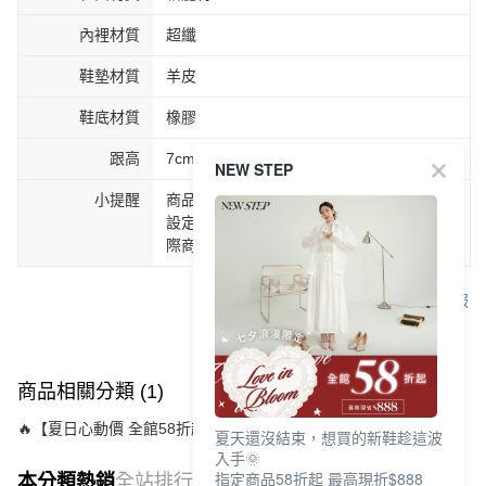
內裡材質
超纖
鞋墊材質
羊皮
鞋底材質
橡膠
跟高
7cm
NEW STEP
小提醒
商品圖片顏色會因拍攝燈光環境或個人螢幕
設定不同，而造成部份色差現象，顏色以實
際商品為主。
客服
商品相關分類 (1)
🔥【夏日心動價 全館58折起 】
夏天還沒結束，想買的新鞋趁這波
入手🌞
指定商品58折起 最高現折$888
本分類熱銷
全站排行