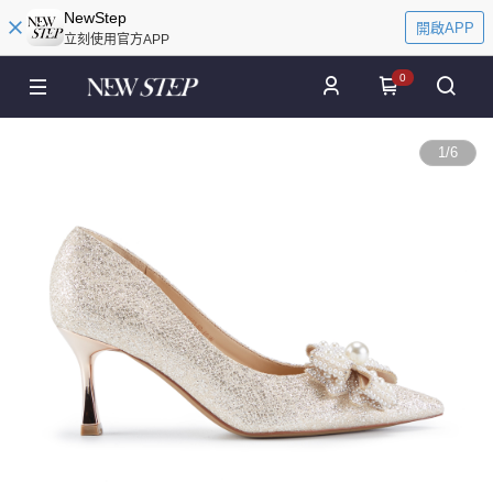
NewStep
開啟APP
立刻使用官方APP
0
1
/
6