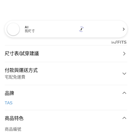
AI
找尺寸
尺寸表/試穿建議
付款與運送方式
宅配免運費
付款方式
品牌
信用卡一次付款
TAS
信用卡分期付款
3 期 0 利率 每期
NT$600
21家銀行
商品特色
6 期 0 利率 每期
NT$300
21家銀行
合作金庫商業銀行
第一商業銀行
商品編號