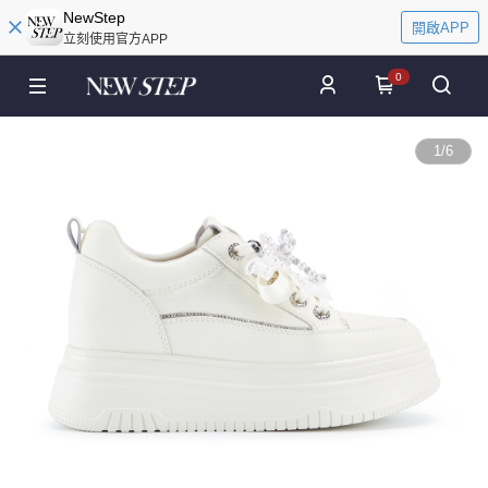
NewStep
開啟APP
立刻使用官方APP
0
1
/
6