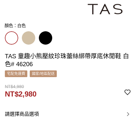
顏色：白色
TAS 童趣小熊壓紋珍珠蕾絲綁帶厚底休閒鞋 白
色# 46206
宅配免運費
國家/地區配送
NT$4,980
NT$2,980
請選擇商品選項