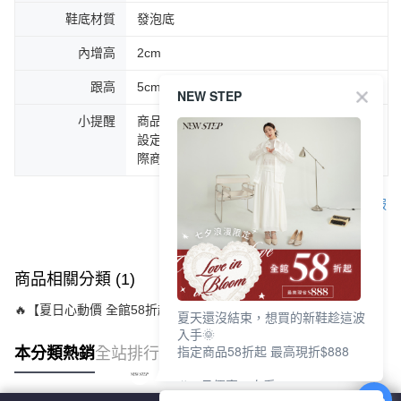
鞋底材質
發泡底
內增高
2cm
跟高
5cm
NEW STEP
小提醒
商品圖片顏色會因拍攝燈光環境或個人螢幕
設定不同，而造成部份色差現象，顏色以實
際商品為主。
客服
商品相關分類 (1)
🔥【夏日心動價 全館58折起 】
夏天還沒結束，想買的新鞋趁這波
入手🌞
指定商品58折起 最高現折$888
本分類熱銷
全站排行
🎉 8月優惠一次看