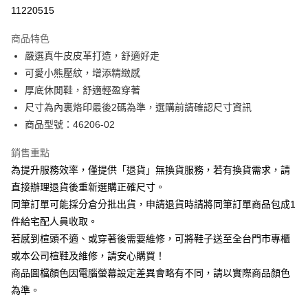
華南商業銀行
彰化商業銀行
合作金庫商業銀行
第一商業銀行
11220515
LINE Pay
上海商業儲蓄銀行
台北富邦商業銀行
華南商業銀行
彰化商業銀行
國泰世華商業銀行
兆豐國際商業銀行
Apple Pay
上海商業儲蓄銀行
台北富邦商業銀行
商品特色
臺灣中小企業銀行
台中商業銀行
國泰世華商業銀行
兆豐國際商業銀行
嚴選真牛皮皮革打造，舒適好走
匯豐（台灣）商業銀行
華泰商業銀行
街口支付
臺灣中小企業銀行
台中商業銀行
可愛小熊壓紋，增添精緻感
聯邦商業銀行
遠東國際商業銀行
匯豐（台灣）商業銀行
華泰商業銀行
悠遊付
元大商業銀行
永豐商業銀行
厚底休閒鞋，舒適輕盈穿著
聯邦商業銀行
遠東國際商業銀行
玉山商業銀行
星展（台灣）商業銀行
尺寸為內裏烙印最後2碼為準，選購前請確認尺寸資訊
元大商業銀行
永豐商業銀行
Google Pay
台新國際商業銀行
中國信託商業銀行
玉山商業銀行
星展（台灣）商業銀行
商品型號：46206-02
台灣樂天信用卡公司
台新國際商業銀行
中國信託商業銀行
大哥付你分期
台灣樂天信用卡公司
銷售重點
相關說明
為提升服務效率，僅提供「退貨」無換貨服務，若有換貨需求，請
【大哥付你分期使用說明】
AFTEE先享後付
1.本服務由台灣大哥大提供，台灣大哥大用戶可立即使用無須另外申請。
直接辦理退貨後重新選購正確尺寸。
2.付款方式選擇「大哥付你分期」，訂單成立後會自動跳轉到大哥付的交易
相關說明
同筆訂單可能採分倉分批出貨，申請退貨時請將同筆訂單商品包成1
流程，驗證手機門號後，選擇欲分期的期數、繳款截止日，確認付款後即完
【關於「AFTEE先享後付」】
成交易。
件給宅配人員收取。
ATM付款
AFTEE先享後付是「在收到商品之後才付款」的支付方式。 讓您購物簡單
3.實際核准額度、可分期數及費用金額請依後續交易確認頁面所載為準。
若感到楦頭不適、或穿著後需要維修，可將鞋子送至全台門市專櫃
便利好安心！
4.訂單成立30分鐘內，如未前往確認交易或遇審核未通過，訂單將自動取
１．簡單：不需註冊會員、不需綁卡、不需儲值。
或本公司楦鞋及維修，請安心購買！
運送方式
消。如遇「轉專審核」未通過狀況，表示未達大哥付你分期系統評分，恕無
２．便利：只要手機號碼，簡訊認證，即可結帳。
法說明評估內容。
商品圖檔顏色因電腦螢幕設定差異會略有不同，請以實際商品顏色
３．安心：先確認商品／服務後，再付款。
付款後全家取貨
【繳款方式說明】
為準。
1.分期款項不併入電信帳單，「大哥付你分期」於每月結算日後寄送繳費提
每筆NT$80，滿NT$2,000(含以上)免運費
【「AFTEE先享後付」結帳流程】
醒簡訊。