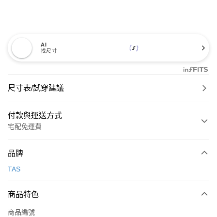
AI
找尺寸
尺寸表/試穿建議
付款與運送方式
宅配免運費
付款方式
品牌
信用卡一次付款
TAS
信用卡分期付款
3 期 0 利率 每期
NT$993
21家銀行
商品特色
6 期 0 利率 每期
NT$496
21家銀行
合作金庫商業銀行
第一商業銀行
商品編號