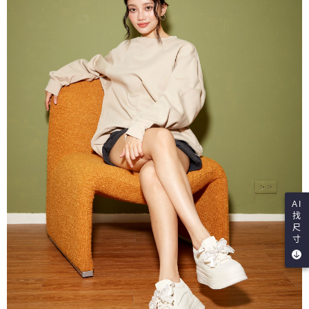
AI
找
尺
寸