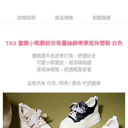
１．於結帳方式選擇「AFTEE先享後付」後，將跳轉至「AFTEE先享後付」
2.透過簡訊連結打開帳單後，可選擇「超商條碼／台灣大直營門市／銀行轉
付款後7-11取貨
結帳頁面，進行簡訊認證並確認金額後，即可完成結帳。
帳／街口支付／iPASS MONEY」等通路繳費。
２．訂單成立數日內，您將收到繳費通知簡訊。
每筆NT$80，滿NT$2,000(含以上)免運費
３．收到繳費通知簡訊後14天內，點擊此簡訊中的連結，可透過四大超商／
詳細說明
商品規格
相關推薦
【注意事項】
ATM／網路銀行／等多元方式進行付款，方視為交易完成。
宅配
1.本服務係由「台灣大哥大股份有限公司」（以下簡稱本公司）所提供，讓
※ 請注意：結帳手續完成當下不需立刻繳費，但若您需要取消訂單，請聯絡
用戶於交易時，得透過本服務購買商品或服務，並由商店將買賣／分期付款
免運費
購買商品的店家。未經商家同意取消之訂單仍視為有效，需透過AFTEE先享
買賣價金債權讓與本公司後，依約使用本公司帳單繳交帳款。
後付繳納相關費用。
2.基於同意付款使用「大哥付你分期」之契約關係目的，商店將以您的個人
TAS 童趣小熊壓紋珍珠蕾絲綁帶厚底休閒鞋 白色
離島宅配
※ 交易是否成功請以「AFTEE先享後付 」之結帳頁面顯示為準，若有關於
資料（包含姓名、電話或地址）提供予台灣大哥大進項蒐集、處理及利用，
是否繳費成功／繳費後需取消欲退款等相關疑問，請聯繫「AFTEE先享後付
每筆NT$280
由本公司與您本人進行分期帳單所需資料之確認、核對及更正。
客戶支援中心」
https://netprotections.freshdesk.com/support/home
嚴選真牛皮皮革打造，舒適好走
3.完整用戶服務條款，請詳閱以下連結：
https://oppay.tw/userRule
海外宅配
查看運費
可愛小熊壓紋，增添精緻感
【注意事項】
１．透過由恩沛科技股份有限公司提供之「AFTEE先享後付」服務完成之交
厚底休閒鞋，舒適輕盈穿著
易，需依本服務之必要範圍內提供個人資料，並將交易相關給付款項請求債
權轉讓予恩沛科技股份有限公司。
此款共有 白色 / 棕色 / 黑色 可供選擇
２．關於個人資料處理事宜，請瀏覽以下網址：
https://aftee.tw/terms/#terms3
３．未成年的使用者請事先徵得法定代理人或監護人之同意方可使用
「AFTEE先享後付」，若未經同意申辦者引起之損失，本公司不負相關責
任。
４．使用「AFTEE先享後付」時，將依據個別帳號之用戶狀況，依本公司即
時審查核予不同之上限額度；若仍有額度不足之情形，本公司將視審查結果
請求用戶進行身份認證。
５．嚴禁一人註冊多個帳號或使用他人資訊註冊。若發現惡意使用之情形，