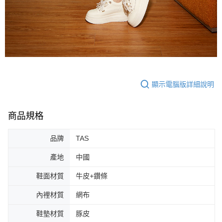
顯示電腦版詳細說明
商品規格
品牌
TAS
產地
中國
鞋面材質
牛皮+鑽條
內裡材質
網布
鞋墊材質
豚皮