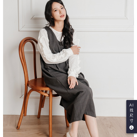
AI
找
尺
寸