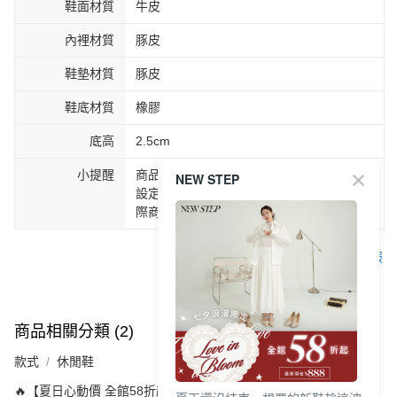
鞋面材質
牛皮
內裡材質
豚皮
鞋墊材質
豚皮
鞋底材質
橡膠
底高
2.5cm
小提醒
商品圖片顏色會因拍攝燈光環境或個人螢幕
NEW STEP
設定不同，而造成部份色差現象，顏色以實
際商品為主。
客服
商品相關分類 (2)
款式
休閒鞋
🔥【夏日心動價 全館58折起 】