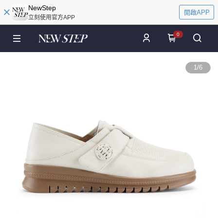
NewStep
開啟APP
立刻使用官方APP
0
1
/
6