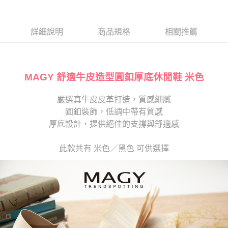
１．於結帳方式選擇「AFTEE先享後付」後，將跳轉至「AFTEE先享後付」
2.透過簡訊連結打開帳單後，可選擇「超商條碼／台灣大直營門市／銀行轉
付款後7-11取貨
結帳頁面，進行簡訊認證並確認金額後，即可完成結帳。
帳／街口支付／iPASS MONEY」等通路繳費。
２．訂單成立數日內，您將收到繳費通知簡訊。
每筆NT$80，滿NT$2,000(含以上)免運費
３．收到繳費通知簡訊後14天內，點擊此簡訊中的連結，可透過四大超商／
詳細說明
商品規格
相關推薦
【注意事項】
ATM／網路銀行／等多元方式進行付款，方視為交易完成。
宅配
1.本服務係由「台灣大哥大股份有限公司」（以下簡稱本公司）所提供，讓
※ 請注意：結帳手續完成當下不需立刻繳費，但若您需要取消訂單，請聯絡
用戶於交易時，得透過本服務購買商品或服務，並由商店將買賣／分期付款
免運費
購買商品的店家。未經商家同意取消之訂單仍視為有效，需透過AFTEE先享
買賣價金債權讓與本公司後，依約使用本公司帳單繳交帳款。
後付繳納相關費用。
2.基於同意付款使用「大哥付你分期」之契約關係目的，商店將以您的個人
MAGY 舒適牛皮造型圓釦厚底休閒鞋 米色
離島宅配
※ 交易是否成功請以「AFTEE先享後付 」之結帳頁面顯示為準，若有關於
資料（包含姓名、電話或地址）提供予台灣大哥大進項蒐集、處理及利用，
是否繳費成功／繳費後需取消欲退款等相關疑問，請聯繫「AFTEE先享後付
每筆NT$280
由本公司與您本人進行分期帳單所需資料之確認、核對及更正。
客戶支援中心」
https://netprotections.freshdesk.com/support/home
嚴選真牛皮皮革打造，質感細膩
3.完整用戶服務條款，請詳閱以下連結：
https://oppay.tw/userRule
海外宅配
查看運費
圓釦裝飾，低調中帶有質感
【注意事項】
１．透過由恩沛科技股份有限公司提供之「AFTEE先享後付」服務完成之交
厚底設計，提供絕佳的支撐與舒適感
易，需依本服務之必要範圍內提供個人資料，並將交易相關給付款項請求債
權轉讓予恩沛科技股份有限公司。
此款共有 米色／黑色 可供選擇
２．關於個人資料處理事宜，請瀏覽以下網址：
https://aftee.tw/terms/#terms3
３．未成年的使用者請事先徵得法定代理人或監護人之同意方可使用
「AFTEE先享後付」，若未經同意申辦者引起之損失，本公司不負相關責
任。
４．使用「AFTEE先享後付」時，將依據個別帳號之用戶狀況，依本公司即
時審查核予不同之上限額度；若仍有額度不足之情形，本公司將視審查結果
請求用戶進行身份認證。
５．嚴禁一人註冊多個帳號或使用他人資訊註冊。若發現惡意使用之情形，