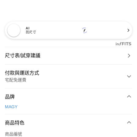
AI
找尺寸
尺寸表/試穿建議
付款與運送方式
宅配免運費
付款方式
品牌
信用卡一次付款
MAGY
信用卡分期付款
3 期 0 利率 每期
NT$826
21家銀行
商品特色
6 期 0 利率 每期
NT$413
21家銀行
合作金庫商業銀行
第一商業銀行
商品編號