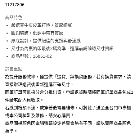
華南商業銀行
彰化商業銀行
合作金庫商業銀行
第一商業銀行
11217806
LINE Pay
上海商業儲蓄銀行
台北富邦商業銀行
華南商業銀行
彰化商業銀行
國泰世華商業銀行
兆豐國際商業銀行
Apple Pay
上海商業儲蓄銀行
台北富邦商業銀行
商品特色
臺灣中小企業銀行
台中商業銀行
國泰世華商業銀行
兆豐國際商業銀行
嚴選真牛皮皮革打造，質感細膩
匯豐（台灣）商業銀行
華泰商業銀行
街口支付
臺灣中小企業銀行
台中商業銀行
圓釦裝飾，低調中帶有質感
聯邦商業銀行
遠東國際商業銀行
匯豐（台灣）商業銀行
華泰商業銀行
悠遊付
元大商業銀行
永豐商業銀行
厚底設計，提供絕佳的支撐與舒適感
聯邦商業銀行
遠東國際商業銀行
玉山商業銀行
星展（台灣）商業銀行
尺寸為內裏烙印最後2碼為準，選購前請確認尺寸資訊
元大商業銀行
永豐商業銀行
Google Pay
台新國際商業銀行
中國信託商業銀行
玉山商業銀行
星展（台灣）商業銀行
商品型號：16851-02
台灣樂天信用卡公司
台新國際商業銀行
中國信託商業銀行
大哥付你分期
台灣樂天信用卡公司
銷售重點
相關說明
為提升服務效率，僅提供「退貨」無換貨服務，若有換貨需求，請
【大哥付你分期使用說明】
AFTEE先享後付
1.本服務由台灣大哥大提供，台灣大哥大用戶可立即使用無須另外申請。
直接辦理退貨後重新選購正確尺寸。
2.付款方式選擇「大哥付你分期」，訂單成立後會自動跳轉到大哥付的交易
相關說明
同筆訂單可能採分倉分批出貨，申請退貨時請將同筆訂單商品包成1
流程，驗證手機門號後，選擇欲分期的期數、繳款截止日，確認付款後即完
【關於「AFTEE先享後付」】
成交易。
件給宅配人員收取。
ATM付款
AFTEE先享後付是「在收到商品之後才付款」的支付方式。 讓您購物簡單
3.實際核准額度、可分期數及費用金額請依後續交易確認頁面所載為準。
若感到楦頭不適、或穿著後需要維修，可將鞋子送至全台門市專櫃
便利好安心！
4.訂單成立30分鐘內，如未前往確認交易或遇審核未通過，訂單將自動取
１．簡單：不需註冊會員、不需綁卡、不需儲值。
或本公司楦鞋及維修，請安心購買！
運送方式
消。如遇「轉專審核」未通過狀況，表示未達大哥付你分期系統評分，恕無
２．便利：只要手機號碼，簡訊認證，即可結帳。
法說明評估內容。
商品圖檔顏色因電腦螢幕設定差異會略有不同，請以實際商品顏色
３．安心：先確認商品／服務後，再付款。
付款後全家取貨
【繳款方式說明】
為準。
1.分期款項不併入電信帳單，「大哥付你分期」於每月結算日後寄送繳費提
每筆NT$80，滿NT$2,000(含以上)免運費
【「AFTEE先享後付」結帳流程】
醒簡訊。