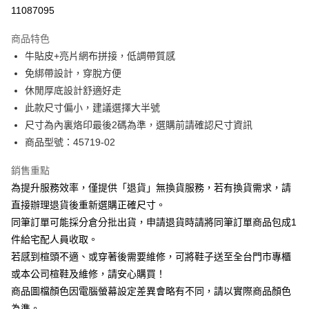
華南商業銀行
彰化商業銀行
合作金庫商業銀行
第一商業銀行
11087095
LINE Pay
上海商業儲蓄銀行
台北富邦商業銀行
華南商業銀行
彰化商業銀行
國泰世華商業銀行
兆豐國際商業銀行
Apple Pay
上海商業儲蓄銀行
台北富邦商業銀行
商品特色
臺灣中小企業銀行
台中商業銀行
國泰世華商業銀行
兆豐國際商業銀行
牛貼皮+亮片網布拼接，低調帶質感
匯豐（台灣）商業銀行
華泰商業銀行
街口支付
臺灣中小企業銀行
台中商業銀行
免綁帶設計，穿脫方便
聯邦商業銀行
遠東國際商業銀行
匯豐（台灣）商業銀行
華泰商業銀行
悠遊付
元大商業銀行
永豐商業銀行
休閒厚底設計舒適好走
聯邦商業銀行
遠東國際商業銀行
玉山商業銀行
星展（台灣）商業銀行
此款尺寸偏小，建議選擇大半號
元大商業銀行
永豐商業銀行
Google Pay
台新國際商業銀行
中國信託商業銀行
玉山商業銀行
星展（台灣）商業銀行
尺寸為內裏烙印最後2碼為準，選購前請確認尺寸資訊
台灣樂天信用卡公司
台新國際商業銀行
中國信託商業銀行
大哥付你分期
商品型號：45719-02
台灣樂天信用卡公司
相關說明
銷售重點
【大哥付你分期使用說明】
AFTEE先享後付
1.本服務由台灣大哥大提供，台灣大哥大用戶可立即使用無須另外申請。
為提升服務效率，僅提供「退貨」無換貨服務，若有換貨需求，請
2.付款方式選擇「大哥付你分期」，訂單成立後會自動跳轉到大哥付的交易
相關說明
直接辦理退貨後重新選購正確尺寸。
流程，驗證手機門號後，選擇欲分期的期數、繳款截止日，確認付款後即完
【關於「AFTEE先享後付」】
成交易。
同筆訂單可能採分倉分批出貨，申請退貨時請將同筆訂單商品包成1
ATM付款
AFTEE先享後付是「在收到商品之後才付款」的支付方式。 讓您購物簡單
3.實際核准額度、可分期數及費用金額請依後續交易確認頁面所載為準。
件給宅配人員收取。
便利好安心！
4.訂單成立30分鐘內，如未前往確認交易或遇審核未通過，訂單將自動取
１．簡單：不需註冊會員、不需綁卡、不需儲值。
若感到楦頭不適、或穿著後需要維修，可將鞋子送至全台門市專櫃
運送方式
消。如遇「轉專審核」未通過狀況，表示未達大哥付你分期系統評分，恕無
２．便利：只要手機號碼，簡訊認證，即可結帳。
法說明評估內容。
或本公司楦鞋及維修，請安心購買！
３．安心：先確認商品／服務後，再付款。
宅配
【繳款方式說明】
商品圖檔顏色因電腦螢幕設定差異會略有不同，請以實際商品顏色
1.分期款項不併入電信帳單，「大哥付你分期」於每月結算日後寄送繳費提
免運費
【「AFTEE先享後付」結帳流程】
為準。
醒簡訊。