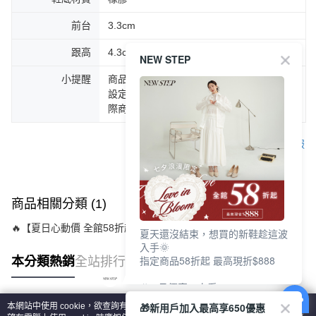
前台
3.3cm
跟高
4.3cm
NEW STEP
小提醒
商品圖片顏色會因拍攝燈光環境或個人螢幕
設定不同，而造成部份色差現象，顏色以實
際商品為主。
客服
商品相關分類 (1)
🔥【夏日心動價 全館58折起 】
夏天還沒結束，想買的新鞋趁這波
入手🌞
指定商品58折起 最高現折$888
本分類熱銷
全站排行
🎉 8月優惠一次看
①LINE購物最高10%回饋
🎁新用戶加入最高享650優惠
本網站中使用 cookie，欲查詢有關本網站使用 cookie 方式之詳情，及若您不希
②每周限定品現折200