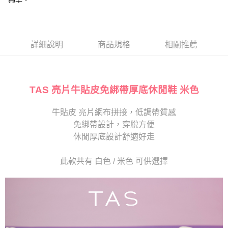
１．於結帳方式選擇「AFTEE先享後付」後，將跳轉至「AFTEE先享後付」
2.透過簡訊連結打開帳單後，可選擇「超商條碼／台灣大直營門市／銀行轉
離島宅配
結帳頁面，進行簡訊認證並確認金額後，即可完成結帳。
帳／街口支付／iPASS MONEY」等通路繳費。
２．訂單成立數日內，您將收到繳費通知簡訊。
每筆NT$280
３．收到繳費通知簡訊後14天內，點擊此簡訊中的連結，可透過四大超商／
【注意事項】
ATM／網路銀行／等多元方式進行付款，方視為交易完成。
詳細說明
商品規格
相關推薦
1.本服務係由「台灣大哥大股份有限公司」（以下簡稱本公司）所提供，讓
※ 請注意：結帳手續完成當下不需立刻繳費，但若您需要取消訂單，請聯絡
用戶於交易時，得透過本服務購買商品或服務，並由商店將買賣／分期付款
購買商品的店家。未經商家同意取消之訂單仍視為有效，需透過AFTEE先享
買賣價金債權讓與本公司後，依約使用本公司帳單繳交帳款。
後付繳納相關費用。
2.基於同意付款使用「大哥付你分期」之契約關係目的，商店將以您的個人
※ 交易是否成功請以「AFTEE先享後付 」之結帳頁面顯示為準，若有關於
資料（包含姓名、電話或地址）提供予台灣大哥大進項蒐集、處理及利用，
是否繳費成功／繳費後需取消欲退款等相關疑問，請聯繫「AFTEE先享後付
TAS 亮片牛貼皮免綁帶厚底休閒鞋 米色
由本公司與您本人進行分期帳單所需資料之確認、核對及更正。
客戶支援中心」
https://netprotections.freshdesk.com/support/home
3.完整用戶服務條款，請詳閱以下連結：
https://oppay.tw/userRule
牛貼皮 亮片網布拼接，低調帶質感
【注意事項】
１．透過由恩沛科技股份有限公司提供之「AFTEE先享後付」服務完成之交
免綁帶設計，穿脫方便
易，需依本服務之必要範圍內提供個人資料，並將交易相關給付款項請求債
休閒厚底設計舒適好走
權轉讓予恩沛科技股份有限公司。
２．關於個人資料處理事宜，請瀏覽以下網址：
https://aftee.tw/terms/#terms3
此款共有 白色 / 米色 可供選擇
３．未成年的使用者請事先徵得法定代理人或監護人之同意方可使用
「AFTEE先享後付」，若未經同意申辦者引起之損失，本公司不負相關責
任。
４．使用「AFTEE先享後付」時，將依據個別帳號之用戶狀況，依本公司即
時審查核予不同之上限額度；若仍有額度不足之情形，本公司將視審查結果
請求用戶進行身份認證。
５．嚴禁一人註冊多個帳號或使用他人資訊註冊。若發現惡意使用之情形，