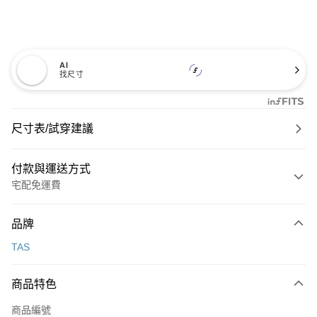
AI
找尺寸
尺寸表/試穿建議
付款與運送方式
宅配免運費
付款方式
品牌
信用卡一次付款
TAS
信用卡分期付款
3 期 0 利率 每期
NT$560
21家銀行
商品特色
6 期 0 利率 每期
NT$280
21家銀行
合作金庫商業銀行
第一商業銀行
商品編號