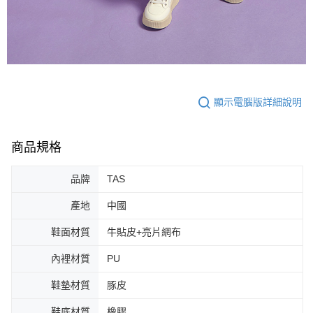
顯示電腦版詳細說明
商品規格
品牌
TAS
產地
中國
鞋面材質
牛貼皮+亮片網布
內裡材質
PU
鞋墊材質
豚皮
鞋底材質
橡膠