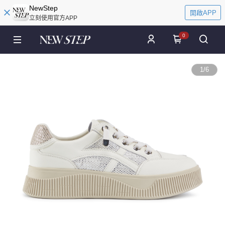
NewStep
開啟APP
立刻使用官方APP
0
1
/
6