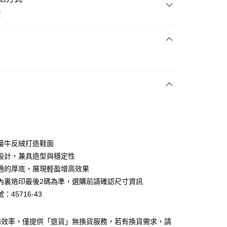
費
次付款
期付款
0 利率 每期
NT$826
21家銀行
0 利率 每期
NT$413
21家銀行
庫商業銀行
第一商業銀行
業銀行
彰化商業銀行
庫商業銀行
第一商業銀行
業儲蓄銀行
台北富邦商業銀行
業銀行
彰化商業銀行
華商業銀行
兆豐國際商業銀行
接牛反絨打造鞋面
業儲蓄銀行
台北富邦商業銀行
小企業銀行
台中商業銀行
設計，兼具造型與穩定性
華商業銀行
兆豐國際商業銀行
台灣）商業銀行
華泰商業銀行
小企業銀行
台中商業銀行
適的厚底，展現輕盈增高效果
業銀行
遠東國際商業銀行
台灣）商業銀行
華泰商業銀行
內裏烙印最後2碼為準，選購前請確認尺寸資訊
業銀行
永豐商業銀行
業銀行
遠東國際商業銀行
：45716-43
業銀行
星展（台灣）商業銀行
業銀行
永豐商業銀行
y
際商業銀行
中國信託商業銀行
業銀行
星展（台灣）商業銀行
天信用卡公司
際商業銀行
中國信託商業銀行
分期
務效率，僅提供「退貨」無換貨服務，若有換貨需求，請