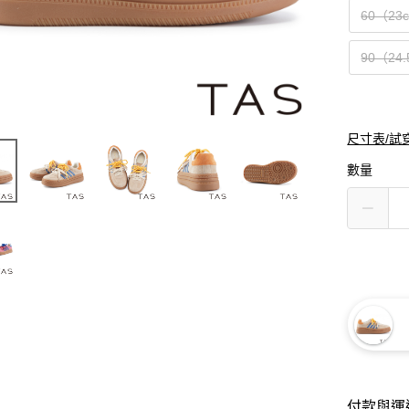
60（23
90（24
尺寸表/試
數量
付款與運