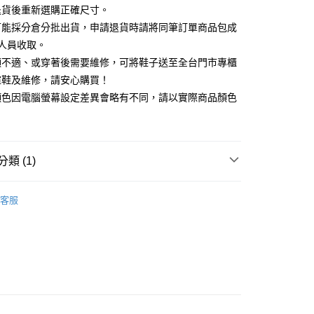
天信用卡公司
退貨後重新選購正確尺寸。
你分期使用說明】
可能採分倉分批出貨，申請退貨時請將同筆訂單商品包成
享後付
由台灣大哥大提供，台灣大哥大用戶可立即使用無須另外申請。
人員收取。
式選擇「大哥付你分期」，訂單成立後會自動跳轉到大哥付的交易
證手機門號後，選擇欲分期的期數、繳款截止日，確認付款後即
頭不適、或穿著後需要維修，可將鞋子送至全台門市專櫃
FTEE先享後付」】
。
先享後付是「在收到商品之後才付款」的支付方式。 讓您購物簡單
楦鞋及維修，請安心購買！
准額度、可分期數及費用金額請依後續交易確認頁面所載為準。
心！
顏色因電腦螢幕設定差異會略有不同，請以實際商品顏色
立30分鐘內，如未前往確認交易或遇審核未通過，訂單將自動取
：不需註冊會員、不需綁卡、不需儲值。
「轉專審核」未通過狀況，表示未達大哥付你分期系統評分，恕
：只要手機號碼，簡訊認證，即可結帳。
評估內容。
：先確認商品／服務後，再付款。
式說明】
項不併入電信帳單，「大哥付你分期」於每月結算日後寄送繳費提
EE先享後付」結帳流程】
類 (1)
方式選擇「AFTEE先享後付」後，將跳轉至「AFTEE先享後
訊連結打開帳單後，可選擇「超商條碼／台灣大直營門市／銀行轉
頁面，進行簡訊認證並確認金額後，即可完成結帳。
付／iPASS MONEY」等通路繳費。
心動價 全館58折起 】
成立數日內，您將收到繳費通知簡訊。
客服
費通知簡訊後14天內，點擊此簡訊中的連結，可透過四大超商
80
項】
網路銀行／等多元方式進行付款，方視為交易完成。
係由「台灣大哥大股份有限公司」（以下簡稱本公司）所提供，讓
：結帳手續完成當下不需立刻繳費，但若您需要取消訂單，請聯
易時，得透過本服務購買商品或服務，並由商店將買賣／分期付
的店家。未經商家同意取消之訂單仍視為有效，需透過AFTEE
金債權讓與本公司後，依約使用本公司帳單繳交帳款。
繳納相關費用。
意付款使用「大哥付你分期」之契約關係目的，商店將以您的個人
否成功請以「AFTEE先享後付 」之結帳頁面顯示為準，若有關於
含姓名、電話或地址）提供予台灣大哥大進項蒐集、處理及利
功／繳費後需取消欲退款等相關疑問，請聯繫「AFTEE先享後
公司與您本人進行分期帳單所需資料之確認、核對及更正。
援中心」
https://netprotections.freshdesk.com/support/home
戶服務條款，請詳閱以下連結：
https://oppay.tw/userRule