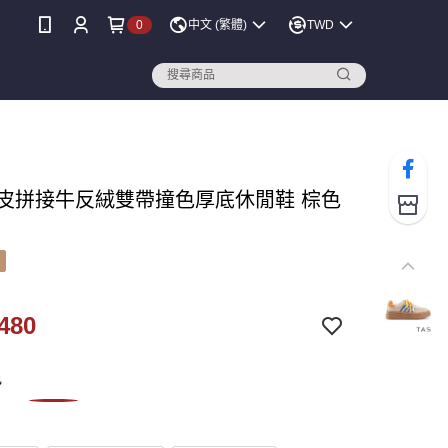
0
中文 (繁體)
TWD
 牛皮拼接牛反絨雙帶撞色厚底休閒鞋 棕色
480
色