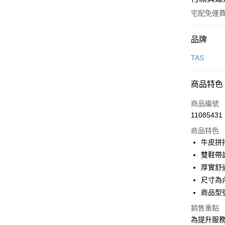
宅配免運
付款方式
品牌
信用卡一
TAS
信用卡分
商品特色
3 期 
商品編號
6 期 
合作金
11085431
華南商
合作金
LINE Pay
上海商
商品特色
華南商
國泰世
牛皮拼
Apple Pay
上海商
臺灣中
雙鞋帶
國泰世
匯豐（
街口支付
臺灣中
厚實舒
聯邦商
匯豐（
尺寸為
悠遊付
元大商
聯邦商
商品型號
玉山商
元大商
Google Pa
台新國
玉山商
銷售重點
台灣樂
台新國
大哥付你
為提升服