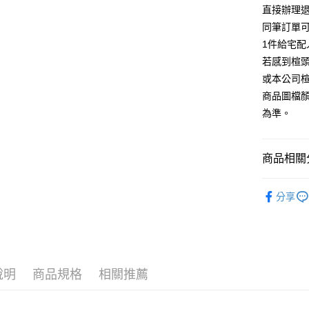
台灣樂
相關說明
直接辦理
【大哥付
同筆訂單
AFTEE先
1.本服務
1件給宅配
2.付款方
相關說明
流程，驗
若感到楦
【關於「A
ATM付款
完成交易
AFTEE
或本公司
3.實際核
便利好安
商品圖檔
4.訂單成
１．簡單
消。如遇
２．便利
為準。
運送方式
無法說明
３．安心
【繳款方
宅配
1.分期款
【「AFT
商品相關分
醒簡訊。
免運費
１．於結帳
2.透過簡
付」結帳
帳／街口支
🔥【夏日
離島宅配
２．訂單
分享
３．收到繳
每筆NT$2
【注意事
／ATM／
1.本服務
※ 請注意
用戶於交
絡購買商品
款買賣價
先享後付
2.基於同
※ 交易是
資料（包
是否繳費成
說明
商品規格
相關推薦
用，由本
付客戶支
3.完整用