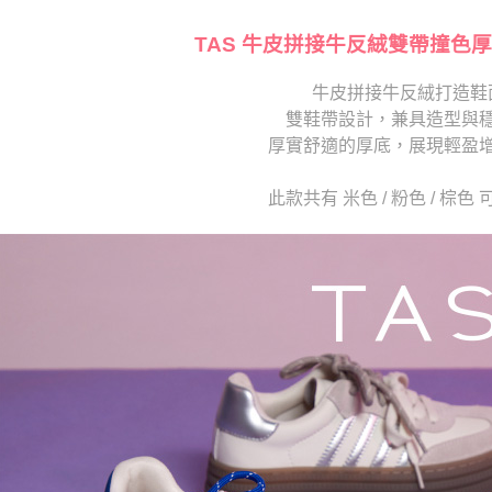
【注意事
１．透過由
交易，需
TAS 牛皮拼接牛反絨雙帶撞色厚
求債權轉
２．關於
牛皮拼接牛反絨打造鞋
https://aft
雙鞋帶設計，兼具造型與
３．未成
「AFTE
厚實舒適的厚底，展現輕盈
任。
４．使用「
此款共有 米色 / 粉色 / 棕色
即時審查
結果請求
５．嚴禁
形，恩沛
動。