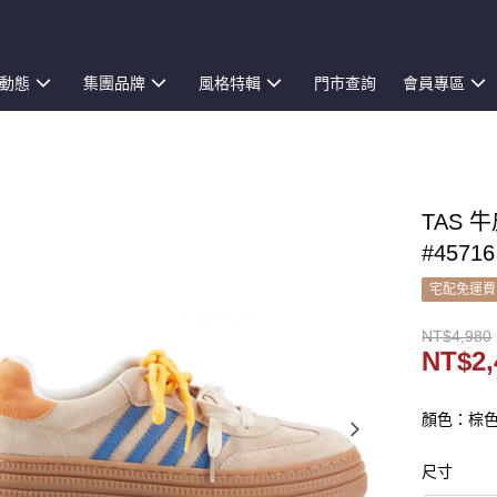
動態
集團品牌
風格特輯
門市查詢
會員專區
TAS
#45716
宅配免運費
NT$4,980
NT$2,
顏色：棕
尺寸