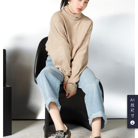
AI
找
尺
寸