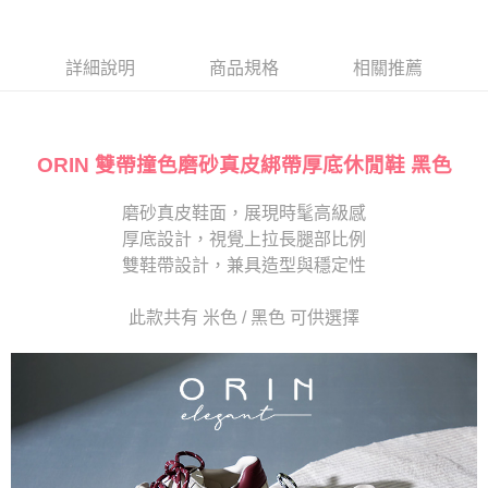
１．於結帳方式選擇「AFTEE先享後付」後，將跳轉至「AFTEE先享後付」
2.透過簡訊連結打開帳單後，可選擇「超商條碼／台灣大直營門市／銀行轉
離島宅配
結帳頁面，進行簡訊認證並確認金額後，即可完成結帳。
帳／街口支付／iPASS MONEY」等通路繳費。
２．訂單成立數日內，您將收到繳費通知簡訊。
每筆NT$280
３．收到繳費通知簡訊後14天內，點擊此簡訊中的連結，可透過四大超商／
詳細說明
商品規格
相關推薦
【注意事項】
ATM／網路銀行／等多元方式進行付款，方視為交易完成。
1.本服務係由「台灣大哥大股份有限公司」（以下簡稱本公司）所提供，讓
※ 請注意：結帳手續完成當下不需立刻繳費，但若您需要取消訂單，請聯絡
用戶於交易時，得透過本服務購買商品或服務，並由商店將買賣／分期付款
購買商品的店家。未經商家同意取消之訂單仍視為有效，需透過AFTEE先享
買賣價金債權讓與本公司後，依約使用本公司帳單繳交帳款。
後付繳納相關費用。
2.基於同意付款使用「大哥付你分期」之契約關係目的，商店將以您的個人
ORIN 雙帶撞色磨砂真皮綁帶厚底休閒鞋 黑色
※ 交易是否成功請以「AFTEE先享後付 」之結帳頁面顯示為準，若有關於
資料（包含姓名、電話或地址）提供予台灣大哥大進項蒐集、處理及利用，
是否繳費成功／繳費後需取消欲退款等相關疑問，請聯繫「AFTEE先享後付
由本公司與您本人進行分期帳單所需資料之確認、核對及更正。
客戶支援中心」
https://netprotections.freshdesk.com/support/home
磨砂真皮鞋面，展現時髦高級感
3.完整用戶服務條款，請詳閱以下連結：
https://oppay.tw/userRule
厚底設計，視覺上拉長腿部比例
【注意事項】
１．透過由恩沛科技股份有限公司提供之「AFTEE先享後付」服務完成之交
雙鞋帶設計，兼具造型與穩定性
易，需依本服務之必要範圍內提供個人資料，並將交易相關給付款項請求債
權轉讓予恩沛科技股份有限公司。
此款共有 米色 / 黑色 可供選擇
２．關於個人資料處理事宜，請瀏覽以下網址：
https://aftee.tw/terms/#terms3
３．未成年的使用者請事先徵得法定代理人或監護人之同意方可使用
「AFTEE先享後付」，若未經同意申辦者引起之損失，本公司不負相關責
任。
４．使用「AFTEE先享後付」時，將依據個別帳號之用戶狀況，依本公司即
時審查核予不同之上限額度；若仍有額度不足之情形，本公司將視審查結果
請求用戶進行身份認證。
５．嚴禁一人註冊多個帳號或使用他人資訊註冊。若發現惡意使用之情形，