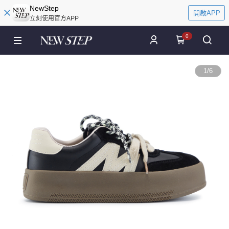
NewStep
開啟APP
立刻使用官方APP
0
1
/
6