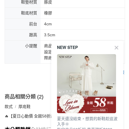
鞋墊材質
豚皮
鞋底材質
橡膠
前台
4cm
跟高
3.5cm
小提醒
商品圖片顏色會因拍攝燈光環境或個人螢幕
NEW STEP
設定不同，而造成部份色差現象，顏色以實
際商品為主。
客服
商品相關分類 (2)
款式
厚底鞋
🔥【夏日心動價 全館58折起 】
夏天還沒結束，想買的新鞋趁這波
入手🌞