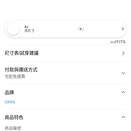
AI
找尺寸
尺寸表/試穿建議
付款與運送方式
宅配免運費
付款方式
品牌
信用卡一次付款
ORIN
信用卡分期付款
3 期 0 利率 每期
NT$660
21家銀行
商品特色
6 期 0 利率 每期
NT$330
21家銀行
合作金庫商業銀行
第一商業銀行
商品編號