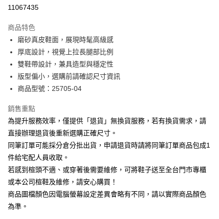
華南商業銀行
彰化商業銀行
合作金庫商業銀行
第一商業銀行
11067435
LINE Pay
上海商業儲蓄銀行
台北富邦商業銀行
華南商業銀行
彰化商業銀行
國泰世華商業銀行
兆豐國際商業銀行
Apple Pay
上海商業儲蓄銀行
台北富邦商業銀行
商品特色
臺灣中小企業銀行
台中商業銀行
國泰世華商業銀行
兆豐國際商業銀行
磨砂真皮鞋面，展現時髦高級感
匯豐（台灣）商業銀行
華泰商業銀行
街口支付
臺灣中小企業銀行
台中商業銀行
厚底設計，視覺上拉長腿部比例
聯邦商業銀行
遠東國際商業銀行
匯豐（台灣）商業銀行
華泰商業銀行
悠遊付
元大商業銀行
永豐商業銀行
雙鞋帶設計，兼具造型與穩定性
聯邦商業銀行
遠東國際商業銀行
玉山商業銀行
星展（台灣）商業銀行
版型偏小，選購前請確認尺寸資訊
元大商業銀行
永豐商業銀行
Google Pay
台新國際商業銀行
中國信託商業銀行
玉山商業銀行
星展（台灣）商業銀行
商品型號：25705-04
台灣樂天信用卡公司
台新國際商業銀行
中國信託商業銀行
大哥付你分期
台灣樂天信用卡公司
銷售重點
相關說明
為提升服務效率，僅提供「退貨」無換貨服務，若有換貨需求，請
【大哥付你分期使用說明】
AFTEE先享後付
1.本服務由台灣大哥大提供，台灣大哥大用戶可立即使用無須另外申請。
直接辦理退貨後重新選購正確尺寸。
2.付款方式選擇「大哥付你分期」，訂單成立後會自動跳轉到大哥付的交易
相關說明
同筆訂單可能採分倉分批出貨，申請退貨時請將同筆訂單商品包成1
流程，驗證手機門號後，選擇欲分期的期數、繳款截止日，確認付款後即完
【關於「AFTEE先享後付」】
成交易。
件給宅配人員收取。
ATM付款
AFTEE先享後付是「在收到商品之後才付款」的支付方式。 讓您購物簡單
3.實際核准額度、可分期數及費用金額請依後續交易確認頁面所載為準。
若感到楦頭不適、或穿著後需要維修，可將鞋子送至全台門市專櫃
便利好安心！
4.訂單成立30分鐘內，如未前往確認交易或遇審核未通過，訂單將自動取
１．簡單：不需註冊會員、不需綁卡、不需儲值。
或本公司楦鞋及維修，請安心購買！
運送方式
消。如遇「轉專審核」未通過狀況，表示未達大哥付你分期系統評分，恕無
２．便利：只要手機號碼，簡訊認證，即可結帳。
法說明評估內容。
商品圖檔顏色因電腦螢幕設定差異會略有不同，請以實際商品顏色
３．安心：先確認商品／服務後，再付款。
宅配
【繳款方式說明】
為準。
1.分期款項不併入電信帳單，「大哥付你分期」於每月結算日後寄送繳費提
免運費
【「AFTEE先享後付」結帳流程】
醒簡訊。