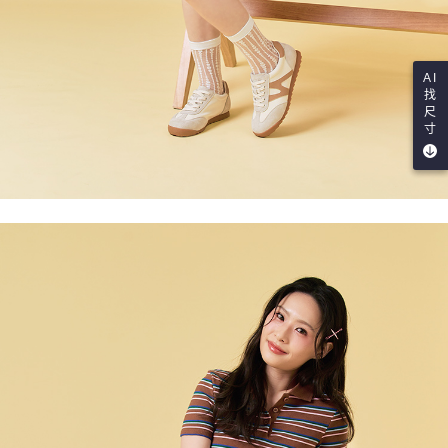
AI
找
尺
寸