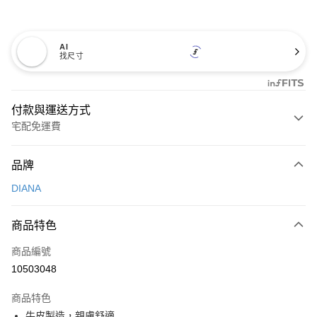
AI
找尺寸
付款與運送方式
宅配免運費
付款方式
品牌
信用卡一次付款
DIANA
信用卡分期付款
3 期 0 利率 每期
NT$726
21家銀行
商品特色
6 期 0 利率 每期
NT$363
21家銀行
合作金庫商業銀行
第一商業銀行
商品編號
華南商業銀行
彰化商業銀行
合作金庫商業銀行
第一商業銀行
10503048
LINE Pay
上海商業儲蓄銀行
台北富邦商業銀行
華南商業銀行
彰化商業銀行
國泰世華商業銀行
兆豐國際商業銀行
Apple Pay
上海商業儲蓄銀行
台北富邦商業銀行
商品特色
臺灣中小企業銀行
台中商業銀行
國泰世華商業銀行
兆豐國際商業銀行
牛皮製造，親膚舒適