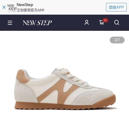
NewStep
開啟APP
立刻使用官方APP
0
1
/
7