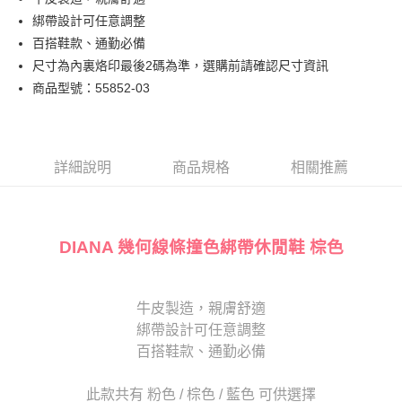
匯豐（台灣）商業銀行
華泰商業銀行
街口支付
臺灣中小企業銀行
台中商業銀行
綁帶設計可任意調整
聯邦商業銀行
遠東國際商業銀行
匯豐（台灣）商業銀行
華泰商業銀行
悠遊付
元大商業銀行
永豐商業銀行
百搭鞋款、通勤必備
聯邦商業銀行
遠東國際商業銀行
玉山商業銀行
星展（台灣）商業銀行
尺寸為內裏烙印最後2碼為準，選購前請確認尺寸資訊
元大商業銀行
永豐商業銀行
Google Pay
台新國際商業銀行
中國信託商業銀行
玉山商業銀行
星展（台灣）商業銀行
商品型號：55852-03
台灣樂天信用卡公司
台新國際商業銀行
中國信託商業銀行
大哥付你分期
台灣樂天信用卡公司
相關說明
【大哥付你分期使用說明】
AFTEE先享後付
1.本服務由台灣大哥大提供，台灣大哥大用戶可立即使用無須另外申請。
詳細說明
商品規格
相關推薦
2.付款方式選擇「大哥付你分期」，訂單成立後會自動跳轉到大哥付的交易
相關說明
流程，驗證手機門號後，選擇欲分期的期數、繳款截止日，確認付款後即完
【關於「AFTEE先享後付」】
成交易。
ATM付款
AFTEE先享後付是「在收到商品之後才付款」的支付方式。 讓您購物簡單
3.實際核准額度、可分期數及費用金額請依後續交易確認頁面所載為準。
便利好安心！
DIANA 幾何線條撞色綁帶休閒鞋 棕色
4.訂單成立30分鐘內，如未前往確認交易或遇審核未通過，訂單將自動取
１．簡單：不需註冊會員、不需綁卡、不需儲值。
運送方式
消。如遇「轉專審核」未通過狀況，表示未達大哥付你分期系統評分，恕無
２．便利：只要手機號碼，簡訊認證，即可結帳。
法說明評估內容。
３．安心：先確認商品／服務後，再付款。
宅配
【繳款方式說明】
牛皮製造，親膚舒適
1.分期款項不併入電信帳單，「大哥付你分期」於每月結算日後寄送繳費提
免運費
【「AFTEE先享後付」結帳流程】
醒簡訊。
綁帶設計可任意調整
１．於結帳方式選擇「AFTEE先享後付」後，將跳轉至「AFTEE先享後付」
2.透過簡訊連結打開帳單後，可選擇「超商條碼／台灣大直營門市／銀行轉
離島宅配
結帳頁面，進行簡訊認證並確認金額後，即可完成結帳。
百搭鞋款、通勤必備
帳／街口支付／iPASS MONEY」等通路繳費。
２．訂單成立數日內，您將收到繳費通知簡訊。
每筆NT$280
３．收到繳費通知簡訊後14天內，點擊此簡訊中的連結，可透過四大超商／
【注意事項】
此款共有 粉色 / 棕色 / 藍色 可供選擇
ATM／網路銀行／等多元方式進行付款，方視為交易完成。