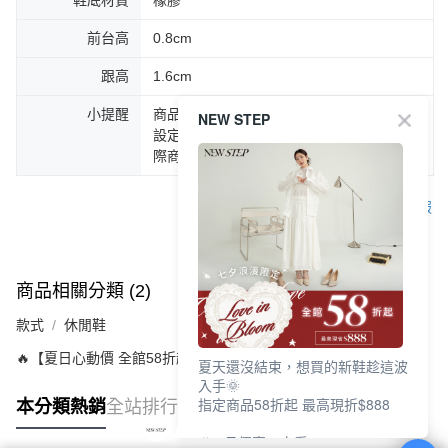
鞋底材質
橡膠
前台高
0.8cm
跟高
1.6cm
小提醒
商品圖片顏色會因拍攝燈光環境或個人螢幕
NEW STEP
設定不同，而造成部份色差現象，顏色以實
際商品為主。
客服
商品相關分類 (2)
款式
休閒鞋
🔥【夏日心動價 全館58折起 】
夏天還沒結束，想買的新鞋趁這波
入手🌞
指定商品58折起 最高現折$888
本分類熱銷
全站排行
🎉 8月優惠一次看