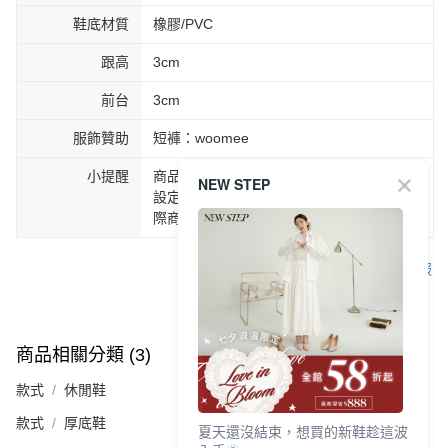
鞋底材質
橡膠/PVC
跟高
3cm
前台
3cm
服飾贊助
短褲：woomee
小提醒
商品圖片顏色會因拍攝燈光環境或個人螢幕
NEW STEP
設定不同，而造成部份色差現象，顏色以實
際商品為主。
客服
商品相關分類 (3)
查看全部
款式
休閒鞋
款式
厚底鞋
夏天還沒結束，想買的新鞋趁這波