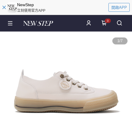
NewStep
開啟APP
立刻使用官方APP
0
1
/
7