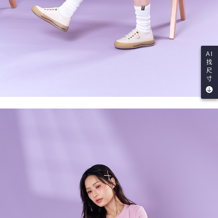
AI
找
尺
寸