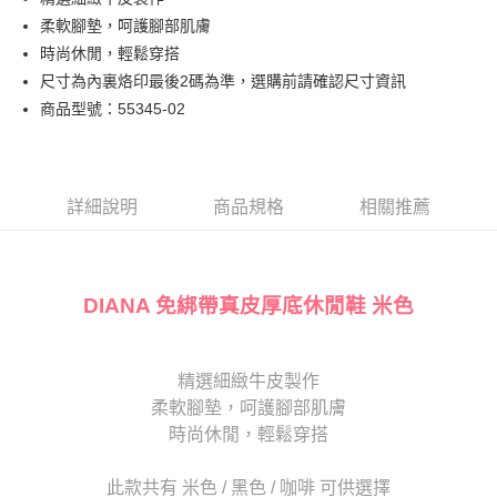
匯豐（台灣）商業銀行
華泰商業銀行
街口支付
臺灣中小企業銀行
台中商業銀行
柔軟腳墊，呵護腳部肌膚
聯邦商業銀行
遠東國際商業銀行
匯豐（台灣）商業銀行
華泰商業銀行
悠遊付
元大商業銀行
永豐商業銀行
時尚休閒，輕鬆穿搭
聯邦商業銀行
遠東國際商業銀行
玉山商業銀行
星展（台灣）商業銀行
尺寸為內裏烙印最後2碼為準，選購前請確認尺寸資訊
元大商業銀行
永豐商業銀行
Google Pay
台新國際商業銀行
中國信託商業銀行
玉山商業銀行
星展（台灣）商業銀行
商品型號：55345-02
台灣樂天信用卡公司
台新國際商業銀行
中國信託商業銀行
大哥付你分期
台灣樂天信用卡公司
相關說明
【大哥付你分期使用說明】
AFTEE先享後付
1.本服務由台灣大哥大提供，台灣大哥大用戶可立即使用無須另外申請。
詳細說明
商品規格
相關推薦
2.付款方式選擇「大哥付你分期」，訂單成立後會自動跳轉到大哥付的交易
相關說明
流程，驗證手機門號後，選擇欲分期的期數、繳款截止日，確認付款後即完
【關於「AFTEE先享後付」】
成交易。
ATM付款
AFTEE先享後付是「在收到商品之後才付款」的支付方式。 讓您購物簡單
3.實際核准額度、可分期數及費用金額請依後續交易確認頁面所載為準。
便利好安心！
DIANA 免綁帶真皮厚底休閒鞋 米色
4.訂單成立30分鐘內，如未前往確認交易或遇審核未通過，訂單將自動取
１．簡單：不需註冊會員、不需綁卡、不需儲值。
運送方式
消。如遇「轉專審核」未通過狀況，表示未達大哥付你分期系統評分，恕無
２．便利：只要手機號碼，簡訊認證，即可結帳。
法說明評估內容。
３．安心：先確認商品／服務後，再付款。
宅配
【繳款方式說明】
精選細緻牛皮製作
1.分期款項不併入電信帳單，「大哥付你分期」於每月結算日後寄送繳費提
免運費
【「AFTEE先享後付」結帳流程】
醒簡訊。
柔軟腳墊，呵護腳部肌膚
１．於結帳方式選擇「AFTEE先享後付」後，將跳轉至「AFTEE先享後付」
2.透過簡訊連結打開帳單後，可選擇「超商條碼／台灣大直營門市／銀行轉
離島宅配
結帳頁面，進行簡訊認證並確認金額後，即可完成結帳。
時尚休閒，輕鬆穿搭
帳／街口支付／iPASS MONEY」等通路繳費。
２．訂單成立數日內，您將收到繳費通知簡訊。
每筆NT$280
３．收到繳費通知簡訊後14天內，點擊此簡訊中的連結，可透過四大超商／
【注意事項】
此款共有 米色 / 黑色 / 咖啡 可供選擇
ATM／網路銀行／等多元方式進行付款，方視為交易完成。