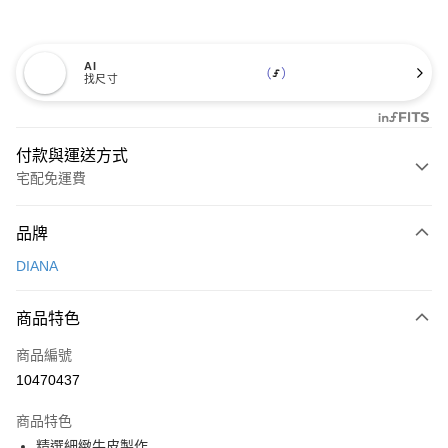
AI
找尺寸
付款與運送方式
宅配免運費
付款方式
品牌
信用卡一次付款
DIANA
信用卡分期付款
3 期 0 利率 每期
NT$726
21家銀行
商品特色
6 期 0 利率 每期
NT$363
21家銀行
合作金庫商業銀行
第一商業銀行
商品編號
華南商業銀行
彰化商業銀行
合作金庫商業銀行
第一商業銀行
10470437
LINE Pay
上海商業儲蓄銀行
台北富邦商業銀行
華南商業銀行
彰化商業銀行
國泰世華商業銀行
兆豐國際商業銀行
Apple Pay
上海商業儲蓄銀行
台北富邦商業銀行
商品特色
臺灣中小企業銀行
台中商業銀行
國泰世華商業銀行
兆豐國際商業銀行
精選細緻牛皮製作