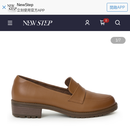
NewStep
開啟APP
立刻使用官方APP
0
1
/
7