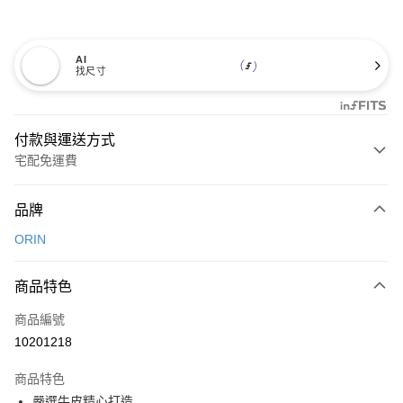
AI
找尺寸
付款與運送方式
宅配免運費
付款方式
品牌
信用卡一次付款
ORIN
信用卡分期付款
3 期 0 利率 每期
NT$893
21家銀行
商品特色
6 期 0 利率 每期
NT$446
21家銀行
合作金庫商業銀行
第一商業銀行
商品編號
華南商業銀行
彰化商業銀行
合作金庫商業銀行
第一商業銀行
10201218
LINE Pay
上海商業儲蓄銀行
台北富邦商業銀行
華南商業銀行
彰化商業銀行
國泰世華商業銀行
兆豐國際商業銀行
Apple Pay
上海商業儲蓄銀行
台北富邦商業銀行
商品特色
臺灣中小企業銀行
台中商業銀行
國泰世華商業銀行
兆豐國際商業銀行
嚴選牛皮精心打造