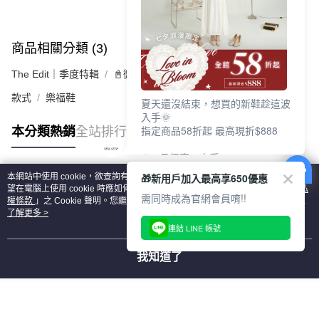
商品相關分類 (3)
查看全部
The Edit｜季度特輯
📓微甜加氛樂福鞋Loafers
款式
樂福鞋
夏天還沒結束，想買的新鞋趁這波
入手🌞
指定商品58折起 最高現折$888
本分類熱銷
全站排行
🎉 8月優惠一次看
①LINE購物最高10%回饋
🎁新用戶加入最高享650優惠
本網站中使用 cookie，欲查詢有關本網站使用 cookie 方式之詳情，及若您不希
②每周限定品現折200
熱門標籤
望在電腦上使用 cookie 時應如何變更電腦的 cookie 設定，請參閱本網站「
隱私
③指定商品58折起 最高現折$888
需同時成為官網會員唷!!
權條款
」之 Cookie 聲明。您繼續使用本網站即表示您同意本公司得按本網站使
用條款之 Cookie 聲明使用 cookie。
了解更多 >
上班鞋、休閒鞋、涼鞋一次逛齊
連結 LINE 帳號
好搭、出遊好走、聚會也漂亮
我知道了