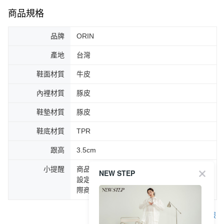
商品規格
品牌
ORIN
產地
台灣
鞋面材質
牛皮
內裡材質
豚皮
鞋墊材質
豚皮
鞋底材質
TPR
跟高
3.5cm
小提醒
商品圖片顏色會因拍攝燈光環境或個人螢幕
NEW STEP
設定不同，而造成部份色差現象，顏色以實
際商品為主。
客服