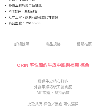
匯豐（台灣）商業銀行
華泰商業銀行
街口支付
臺灣中小企業銀行
台中商業銀行
外露車線巧現工藝質感
聯邦商業銀行
遠東國際商業銀行
匯豐（台灣）商業銀行
華泰商業銀行
悠遊付
元大商業銀行
永豐商業銀行
MIT製造，堅持品質
聯邦商業銀行
遠東國際商業銀行
玉山商業銀行
星展（台灣）商業銀行
尺寸正常，選購前請確認尺寸資訊
元大商業銀行
永豐商業銀行
Google Pay
台新國際商業銀行
中國信託商業銀行
玉山商業銀行
星展（台灣）商業銀行
商品型號： 26160-03
台灣樂天信用卡公司
台新國際商業銀行
中國信託商業銀行
大哥付你分期
台灣樂天信用卡公司
相關說明
【大哥付你分期使用說明】
AFTEE先享後付
1.本服務由台灣大哥大提供，台灣大哥大用戶可立即使用無須另外申請。
詳細說明
商品規格
相關推薦
2.付款方式選擇「大哥付你分期」，訂單成立後會自動跳轉到大哥付的交易
相關說明
流程，驗證手機門號後，選擇欲分期的期數、繳款截止日，確認付款後即完
【關於「AFTEE先享後付」】
成交易。
ATM付款
AFTEE先享後付是「在收到商品之後才付款」的支付方式。 讓您購物簡單
3.實際核准額度、可分期數及費用金額請依後續交易確認頁面所載為準。
便利好安心！
ORIN 率性簡約牛皮中跟樂福鞋 棕色
4.訂單成立30分鐘內，如未前往確認交易或遇審核未通過，訂單將自動取
１．簡單：不需註冊會員、不需綁卡、不需儲值。
運送方式
消。如遇「轉專審核」未通過狀況，表示未達大哥付你分期系統評分，恕無
２．便利：只要手機號碼，簡訊認證，即可結帳。
法說明評估內容。
３．安心：先確認商品／服務後，再付款。
付款後全家取貨
【繳款方式說明】
嚴選牛皮精心打造
1.分期款項不併入電信帳單，「大哥付你分期」於每月結算日後寄送繳費提
每筆NT$80，滿NT$2,000(含以上)免運費
【「AFTEE先享後付」結帳流程】
醒簡訊。
外露車線巧現工藝質感
１．於結帳方式選擇「AFTEE先享後付」後，將跳轉至「AFTEE先享後付」
2.透過簡訊連結打開帳單後，可選擇「超商條碼／台灣大直營門市／銀行轉
付款後7-11取貨
結帳頁面，進行簡訊認證並確認金額後，即可完成結帳。
MIT製造，堅持品質
帳／街口支付／iPASS MONEY」等通路繳費。
２．訂單成立數日內，您將收到繳費通知簡訊。
每筆NT$80，滿NT$2,000(含以上)免運費
３．收到繳費通知簡訊後14天內，點擊此簡訊中的連結，可透過四大超商／
【注意事項】
此款共有 棕色／黑色 可供選擇
ATM／網路銀行／等多元方式進行付款，方視為交易完成。