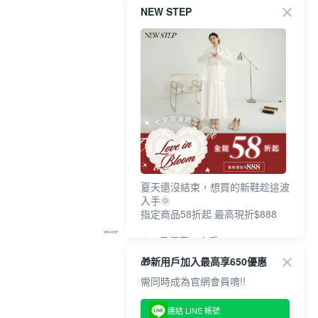
NEW STEP
夏天還沒結束，想買的新鞋趁這波
入手🌞
指定商品58折起 最高現折$888
🎉 8月優惠一次看
①LINE購物最高10%回饋
🎁新用戶加入最高享650優惠
②每周限定品現折200
③指定商品58折起 最高現折$888
需同時成為官網會員唷!!
上班鞋、休閒鞋、涼鞋一次逛齊
連結 LINE 帳號