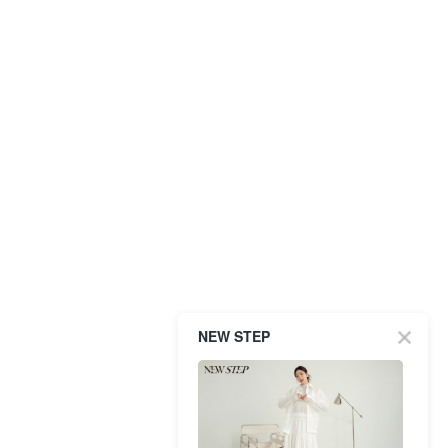
NEW STEP