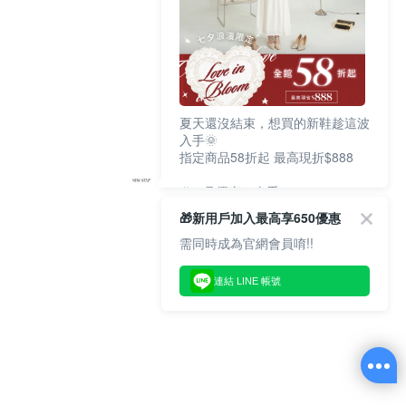
夏天還沒結束，想買的新鞋趁這波
入手🌞
指定商品58折起 最高現折$888
🎉 8月優惠一次看
①LINE購物最高10%回饋
🎁新用戶加入最高享650優惠
②每周限定品現折200
③指定商品58折起 最高現折$888
需同時成為官網會員唷!!
上班鞋、休閒鞋、涼鞋一次逛齊
連結 LINE 帳號
好搭、出遊好走、聚會也漂亮