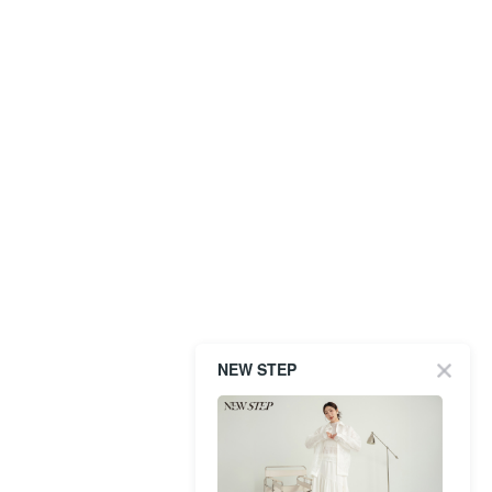
NEW STEP