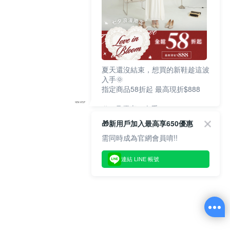
夏天還沒結束，想買的新鞋趁這波
入手🌞
指定商品58折起 最高現折$888
🎉 8月優惠一次看
①LINE購物最高10%回饋
🎁新用戶加入最高享650優惠
②每周限定品現折200
③指定商品58折起 最高現折$888
需同時成為官網會員唷!!
上班鞋、休閒鞋、涼鞋一次逛齊
連結 LINE 帳號
好搭、出遊好走、聚會也漂亮