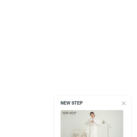
NEW STEP