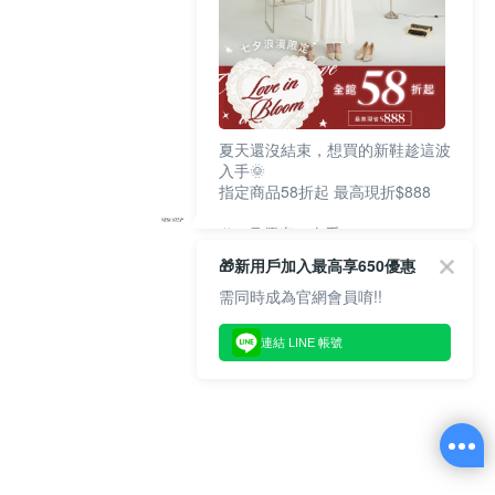
夏天還沒結束，想買的新鞋趁這波
入手🌞
指定商品58折起 最高現折$888
🎉 8月優惠一次看
①LINE購物最高10%回饋
🎁新用戶加入最高享650優惠
②每周限定品現折200
③指定商品58折起 最高現折$888
需同時成為官網會員唷!!
上班鞋、休閒鞋、涼鞋一次逛齊
連結 LINE 帳號
好搭、出遊好走、聚會也漂亮