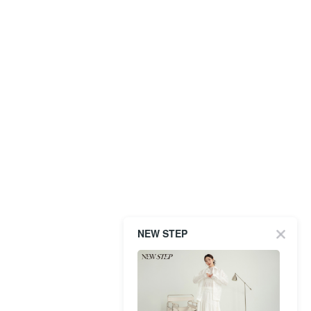
NEW STEP